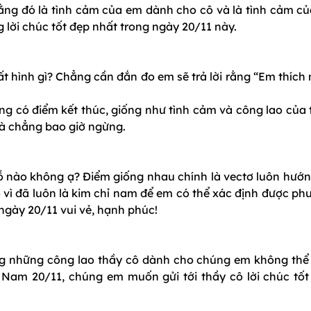
 rằng đó là tình cảm của em dành cho cô và là tình cảm c
lời chúc tốt đẹp nhất trong ngày 20/11 này.
ất hình gì? Chẳng cần đắn đo em sẽ trả lời rằng “Em thích
ng có điểm kết thúc, giống như tình cảm và công lao của 
à chẳng bao giờ ngừng.
hỗ nào không ạ? Điểm giống nhau chính là vectơ luôn hướn
vì đã luôn là kim chỉ nam để em có thể xác định được ph
gày 20/11 vui vẻ, hạnh phúc!
ng những công lao thầy cô dành cho chúng em không thể
 Nam 20/11, chúng em muốn gửi tới thầy cô lời chúc tốt