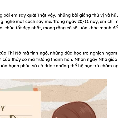
 bài em say quá! Thật vậy, những bài giảng thú vị và hữu
ng nghe một cách say mê. Trong ngày 20/11 này, em chỉ 
ời chúc tốt đẹp nhất, mong rằng cô sẽ luôn khỏe mạnh để 
của Thị Nở mà tỉnh ngộ, những đứa học trò nghịch ngợm
h của thầy cô mà trưởng thành hơn. Nhân ngày Nhà giáo 
luôn hạnh phúc và có được những thế hệ học trò chăm n