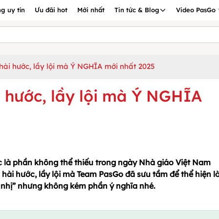
g uy tín
Ưu đãi hot
Mới nhất
Tin tức & Blog
Video PasGo
 hài hước, lầy lội mà Ý NGHĨA mới nhất 2025
i hước, lầy lội mà Ý NGHĨA
c là phần không thể thiếu trong ngày Nhà giáo Việt Nam
hài hước, lầy lội mà Team PasGo đã sưu tầm để thể hiện l
vô nhị” nhưng không kém phần ý nghĩa nhé.