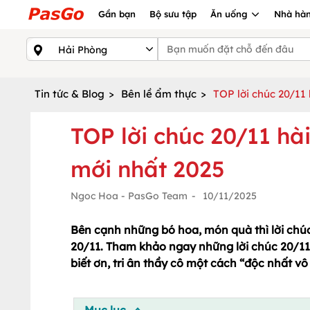
Gần bạn
Bộ sưu tập
Ăn uống
Nhà hàn
Tin tức & Blog
>
Bên lề ẩm thực
>
TOP lời chúc 20/11
TOP lời chúc 20/11 hà
mới nhất 2025
Ngoc Hoa - PasGo Team
-
10/11/2025
Bên cạnh những bó hoa, món quà thì lời chú
20/11. Tham khảo ngay những lời chúc 20/11 
biết ơn, tri ân thầy cô một cách “độc nhất 
Mục lục