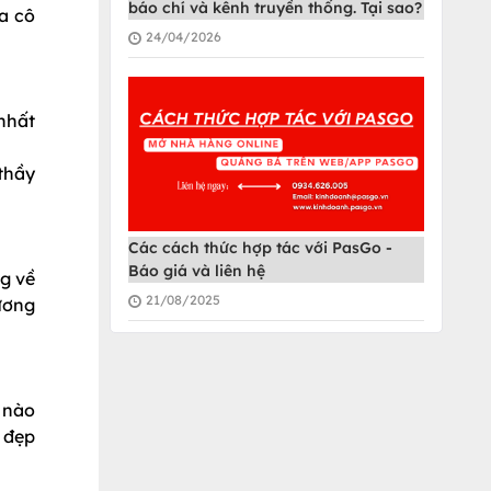
báo chí và kênh truyền thống. Tại sao?
ủa cô
24/04/2026
 nhất
thầy
Các cách thức hợp tác với PasGo -
Báo giá và liên hệ
g về
21/08/2025
ương
 nào
 đẹp