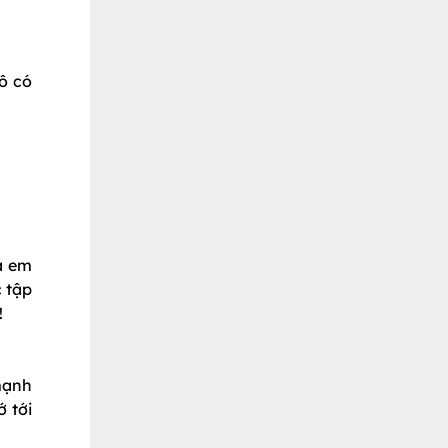
ô có
a em
 tập
!
 mạnh
 tới