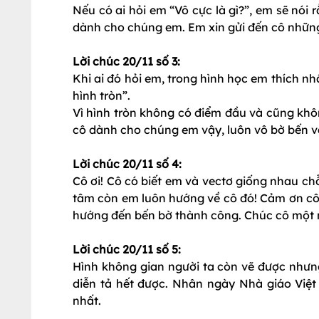
Nếu có ai hỏi em “Vô cực là gì?”, em sẽ nói
dành cho chúng em. Em xin gửi đến cô những 
Lời chúc 20/11 số 3:
Khi ai đó hỏi em, trong hình học em thích nh
hình tròn”.
Vì hình tròn không có điểm đầu và cũng khô
cô dành cho chúng em vậy, luôn vô bờ bến v
Lời chúc 20/11 số 4:
Cô ơi! Cô có biết em và vectơ giống nhau c
tâm còn em luôn hướng về cô đó! Cảm ơn cô 
hướng đến bến bờ thành công. Chúc cô một n
Lời chúc 20/11 số 5:
Hình không gian người ta còn vẽ được như
diễn tả hết được. Nhân ngày Nhà giáo Việt
nhất.