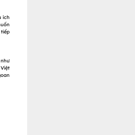
 ích
muốn
tiếp
 như
Việt
goan