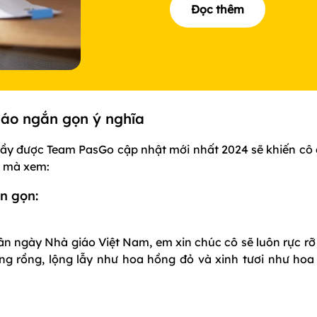
Đọc thêm
giáo ngắn gọn ý nghĩa
 lầy được Team PasGo cập nhật mới nhất 2024 sẽ khiến cô 
o mà xem:
n gọn:
ân ngày Nhà giáo Việt Nam, em xin chúc cô sẽ luôn rực rỡ
g rồng, lộng lẫy như hoa hồng đỏ và xinh tươi như hoa