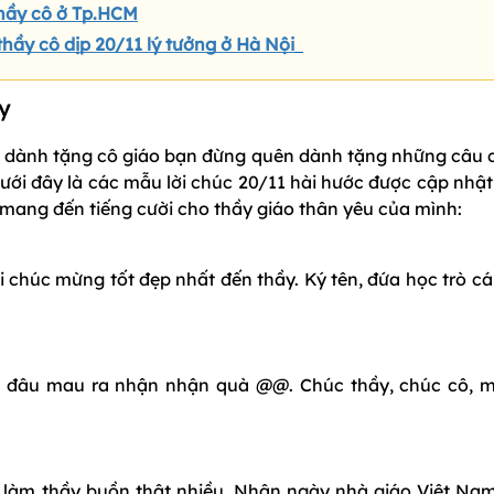
 thầy cô ở Tp.HCM
 thầy cô dịp 20/11 lý tưởng ở Hà Nội
ầy
ạo dành tặng cô giáo bạn đừng quên dành tặng những câu 
ưới đây là các mẫu lời chúc 20/11 hài hước được cập nhật
ang đến tiếng cười cho thầy giáo thân yêu của mình:
 chúc mừng tốt đẹp nhất đến thầy. Ký tên, đứa học trò cá
 ở đâu mau ra nhận nhận quà @@. Chúc thầy, chúc cô, 
đã làm thầy buồn thật nhiều. Nhân ngày nhà giáo Việt Na