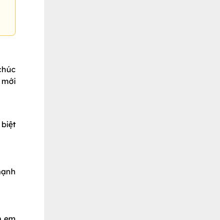
chúc
 mới
 biệt
mạnh
m em