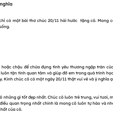
 nghĩa
 chỉ có một bài thơ chúc 20/11 hài hước tặng cô. Mong c
 sống.
ô hoặc chậu để chứa đựng tình yêu thương ngập tràn củ
luôn tận tình quan tâm và giúp đỡ em trong quá trình học
 Kính chúc cô có một ngày 20/11 thật vui vẻ và ý nghĩa ạ
 những gì tốt đẹp nhất. Chúc cô luôn trẻ trung, vui tươi,
điều quan trọng nhất chính là mong cô luôn tự hào và nhớ
nhất của cô.