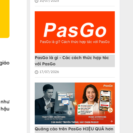
10/07/2025
PasGo là gì - Các cách thức hợp tác
giáo
với PasGo
17/07/2026
 như
 hậu
Quảng cáo trên PasGo HIỆU QUẢ hơn