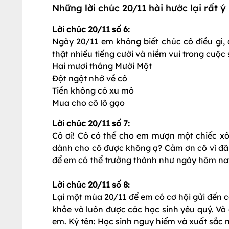
Những lời chúc 20/11 hài hước lại rất ý
Lời chúc 20/11 số 6:
Ngày 20/11 em không biết chúc cô điều gì,
thật nhiều tiếng cười và niềm vui trong cuộc
Hai mươi tháng Mười Một
Đột ngột nhớ về cô
Tiền không có xu mô
Mua cho cô lô gạo
Lời chúc 20/11 số 7:
Cô ơi! Cô có thể cho em mượn một chiếc x
dành cho cô được không ạ? Cảm ơn cô vì đã 
để em có thể trưởng thành như ngày hôm nay.
Lời chúc 20/11 số 8:
Lại một mùa 20/11 để em có cơ hội gửi đến cô
khỏe và luôn được các học sinh yêu quý. Và 
em. Ký tên: Học sinh nguy hiểm và xuất sắc 