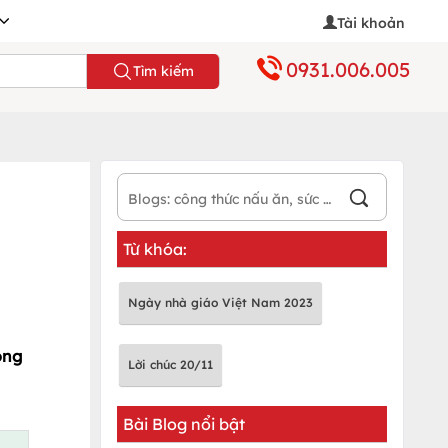
Tài khoản
0931.006.005
Tìm kiếm
Từ khóa:
Ngày nhà giáo Việt Nam 2023
òng
Lời chúc 20/11
Bài Blog nổi bật