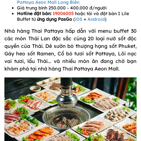
Pattaya Aeon Mall Long Biên
Giá trung bình 250.000 - 400.000 đ/người
Hotline đặt bàn:
19006005
hoặc tải và đặt bàn I Lile
Buffet từ
ứng dụng PasGo
(
iOS
+
Android
)
Nhà hàng Thai Pattaya hấp dẫn với menu buffet 30
các món Thái Lan đặc sắc cùng 20 loại nướ sốt độc
quyền của Thái. Dẻ sườn bò thượng hạng sốt Phuket,
Gáy heo sốt Ramen, Cổ bò tươi sốt Pattaya, Lõi nạc
vai tươi, lẩu Thái... và nhiều món ăn đang chờ bạn
khám phá tại nhà hàng Thai Pattaya Aeon Mall.