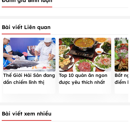
Đánh giá Bình luận
Bài viết Liên quan
Thế Giới Hải Sản đang
Top 10 quán ăn ngon
Bất ng
dần chiếm lĩnh thị
được yêu thích nhất
điểm l
trường Hà Nội
khu vực Mỹ Đình
Sành
Bài viết xem nhiều