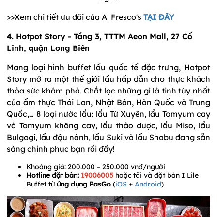
>>Xem chi tiết ưu đãi của Al Fresco's
TẠI ĐÂY
4. Hotpot Story - Tầng 3, TTTM Aeon Mall, 27 Cổ
Linh, quận Long Biên
Mang loại hình buffet lẩu quốc tế đặc trưng, Hotpot
Story mở ra một thế giới lẩu hấp dẫn cho thực khách
thỏa sức khám phá. Chắt lọc những gì là tinh túy nhất
của ẩm thực Thái Lan, Nhật Bản, Hàn Quốc và Trung
Quốc,… 8 loại nước lẩu: lẩu Tứ Xuyên, lẩu Tomyum cay
và Tomyum không cay, lẩu thảo dược, lẩu Miso, lẩu
Bulgogi, lẩu đậu nành, lẩu Suki và lẩu Shabu đang sẵn
sàng chinh phục bạn rồi đấy!
Khoảng giá: 200.000 – 250.000 vnđ/người
Hotline đặt bàn:
19006005
hoặc tải và đặt bàn I Lile
Buffet từ
ứng dụng PasGo
(
iOS
+
Android
)