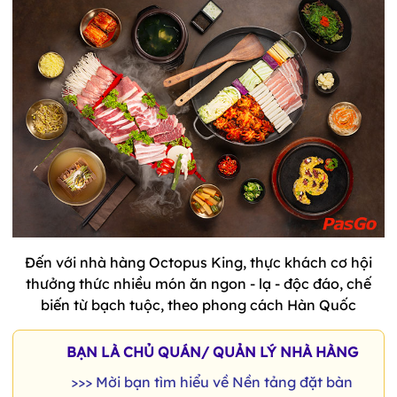
Đến với nhà hàng Octopus King, thực khách cơ hội
thưởng thức nhiều món ăn ngon - lạ - độc đáo, chế
biến từ bạch tuộc, theo phong cách Hàn Quốc
BẠN LÀ CHỦ QUÁN/ QUẢN LÝ NHÀ HÀNG
>>> Mời bạn tìm hiểu về Nền tảng đặt bàn