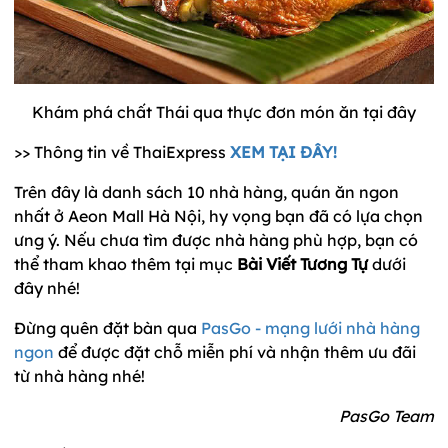
Khám phá chất Thái qua thực đơn món ăn tại đây
>> Thông tin về ThaiExpress
XEM TẠI ĐÂY!
Trên đây là danh sách 10 nhà hàng, quán ăn ngon
nhất ở Aeon Mall Hà Nội, hy vọng bạn đã có lựa chọn
ưng ý. Nếu chưa tìm được nhà hàng phù hợp, bạn có
thể tham khao thêm tại mục
Bài Viết Tương Tự
dưới
đây nhé!
Đừng quên đặt bàn qua
PasGo - mạng lưới nhà hàng
ngon
để được đặt chỗ miễn phí và nhận thêm ưu đãi
từ nhà hàng nhé!
PasGo Team