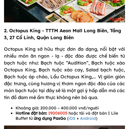
2.
Octopus King - TTTM Aeon Mall Long Biên, Tầng
3, 27 Cổ Linh, Quận Long Biên
Octopus King sở hữu thực đơn đa dạng, nổi bật với
nhiều món ăn ngon - lạ - độc đáo được chế biến từ
bạch tuộc như: Bạch tuộc “Audition”, Bạch tuộc xào
Octopus King, Bạch tuộc xào cay, Salad bạch tuộc,
Bạch tuộc áp chảo, Lẩu Octopus King,... Vị giòn giòn
đặc trưng, cùng hương vị thơm ngon độc đáo của các
món bạch tuộc tại đây sẽ là một gợi ý hấp dẫn mà các
tín đồ đam mê ẩm thực không nên bỏ qua.
Khoảng giá: 200.000 – 400.000 vnđ/người
Hotline đặt bàn:
19006005
hoặc tải và đặt bàn I Lile
Buffet từ
ứng dụng PasGo
(
iOS
+
Android
)