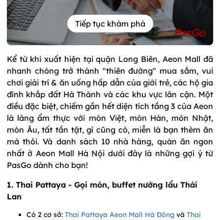
Tiếp tục khám phá
Kể từ khi xuất hiện tại quận Long Biên, Aeon Mall đã
nhanh chóng trở thành "thiên đường" mua sắm, vui
chơi giải trí & ăn uống hấp dẫn của giới trẻ, các hộ gia
đình khắp đất Hà Thành và các khu vực lân cận. Một
điều đặc biệt, chiếm gần hết diện tích tầng 3 của Aeon
là làng ẩm thực với món Việt, món Hàn, món Nhật,
món Âu, tất tần tật, gì cũng có, miễn là bạn thèm ăn
mà thôi. Và danh sách 10 nhà hàng, quán ăn ngon
nhất ở Aeon Mall Hà Nội dưới đây là những gợi ý từ
PasGo dành cho bạn!
1. Thai Pattaya - Gọi món, buffet nướng lẩu Thái
Lan
Có 2 cơ sở:
Thai Pattaya Aeon Mall Hà Đông
và
Thai