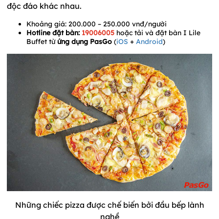
độc đáo khác nhau.
Khoảng giá: 200.000 – 250.000 vnđ/người
Hotline đặt bàn:
19006005
hoặc tải và đặt bàn I Lile
Buffet từ
ứng dụng PasGo
(
iOS
+
Android
)
Những chiếc pizza được chế biến bởi đầu bếp lành
nghề