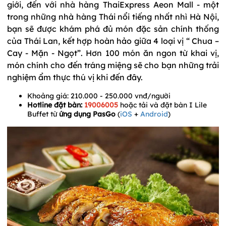
giới, đến với nhà hàng ThaiExpress Aeon Mall - một
trong những nhà hàng Thái nổi tiếng nhất nhì Hà Nội,
bạn sẽ được khám phá đủ món đặc sản chính thống
của Thái Lan, kết hợp hoàn hảo giữa 4 loại vị “ Chua –
Cay - Mặn - Ngọt”. Hơn 100 món ăn ngon từ khai vị,
món chính cho đến tráng miệng sẽ cho bạn những trải
nghiệm ẩm thực thú vị khi đến đây.
Khoảng giá: 210.000 - 250.000 vnđ/người
Hotline đặt bàn:
19006005
hoặc tải và đặt bàn I Lile
Buffet từ
ứng dụng PasGo
(
iOS
+
Android
)