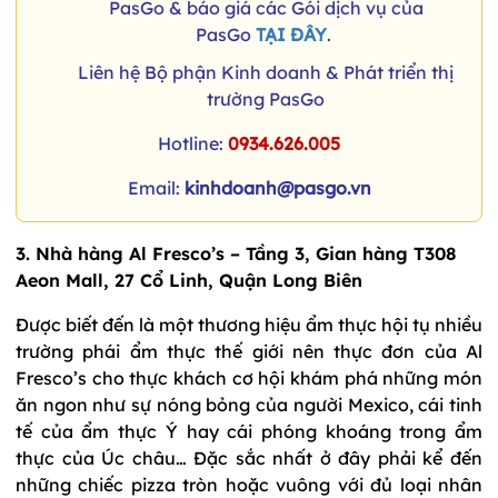
PasGo & báo giá các Gói dịch vụ của
PasGo
TẠI ĐÂY
.
Liên hệ Bộ phận Kinh doanh & Phát triển thị
trường PasGo
Hotline:
0934.626.005
Email:
kinhdoanh@pasgo.vn
3. Nhà hàng Al Fresco’s – Tầng 3, Gian hàng T308
Aeon Mall, 27 Cổ Linh, Quận Long Biên
Được biết đến là một thương hiệu ẩm thực hội tụ nhiều
trường phái ẩm thực thế giới nên thực đơn của Al
Fresco’s cho thực khách cơ hội khám phá những món
ăn ngon như sự nóng bỏng của người Mexico, cái tinh
tế của ẩm thực Ý hay cái phóng khoáng trong ẩm
thực của Úc châu… Đặc sắc nhất ở đây phải kể đến
những chiếc pizza tròn hoặc vuông với đủ loại nhân