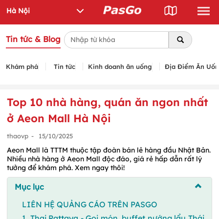
Tin tức & Blog
Khám phá
Tin tức
Kinh doanh ăn uống
Địa Điểm Ăn Uố
Top 10 nhà hàng, quán ăn ngon nhất
ở Aeon Mall Hà Nội
thaovp
-
15/10/2025
Aeon Mall là TTTM thuộc tập đoàn bán lẻ hàng đầu Nhật Bản.
Nhiều nhà hàng ở Aeon Mall độc đáo, giá rẻ hấp dẫn rất lý
tưởng để khám phá. Xem ngay thôi!
Mục lục
LIÊN HỆ QUẢNG CÁO TRÊN PASGO
1. Thai Pattaya - Gọi món, buffet nướng lẩu Thái