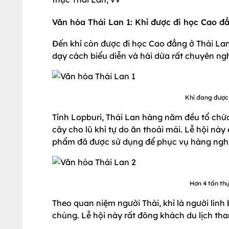
Văn hóa Thái Lan 1: Khỉ được đi học Cao đ
Đến khỉ còn được đi học Cao đẳng ở Thái Lan
dạy cách biểu diễn và hái dừa rất chuyên ng
Khỉ đang được 
Tỉnh Lopburi, Thái Lan hàng năm đều tổ chức t
cây cho lũ khỉ tự do ăn thoải mái. Lễ hội nà
phẩm đã được sử dụng để phục vụ hàng nghi
Hơn 4 tấn thự
Theo quan niệm người Thái, khỉ là người lín
chúng. Lễ hội này rất đông khách du lịch tham