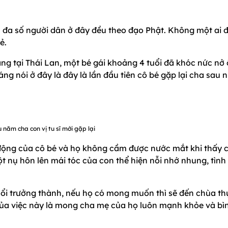
n đa số người dân ở đây đều theo đạo Phật. Không một ai 
ẻ.
ng tại Thái Lan, một bé gái khoảng 4 tuổi đã khóc nức nở
ng nói ở đây là đây là lần đầu tiên cô bé gặp lại cha sau 
 năm cha con vị tu sĩ mới gặp lại
động của cô bé và họ không cầm được nước mắt khi thấy 
t nụ hôn lên mái tóc của con thể hiện nỗi nhớ nhung, tình
tuổi trưởng thành, nếu họ có mong muốn thì sẽ đến chùa th
 của việc này là mong cha mẹ của họ luôn mạnh khỏe và bì