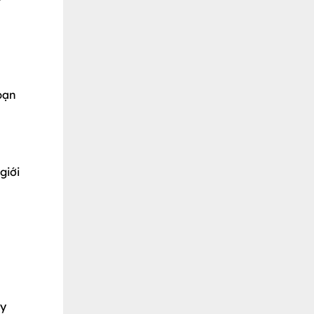
bạn
giới
ay