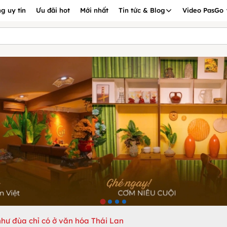
g uy tín
Ưu đãi hot
Mới nhất
Tin tức & Blog
Video PasGo
hư đùa chỉ có ở văn hóa Thái Lan