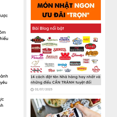
được
Bài Blog nổi bật
 ôm
nhiều
cảnh
14 cách đặt tên Nhà hàng hay nhất và
 yêu
những điều CẦN TRÁNH tuyệt đối
02/07/2025
ực
nh