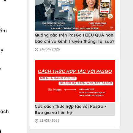
 ẩm
Quảng cáo trên PasGo HIỆU QUẢ hơn
báo chí và kênh truyền thống. Tại sao?
ay
24/04/2026
n
Các cách thức hợp tác với PasGo -
Cách
Báo giá và liên hệ
21/08/2025
g