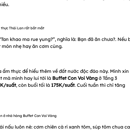
hiều.
thực Thái Lan rất bắt mắt
 “Tan khao ma rue yung?”, nghĩa là: Bạn đã ăn chưa?. Nếu 
ột món nhẹ hay ăn cơm cùng.
ẩm thực để hiểu thêm về đất nước độc đáo này. Mình xin 
t mà mình hay lui tới là
Buffet Con Voi Vàng
ở Tầng 3
0K/suất
, còn buổi tối là
175K/suất
. Cuối tuần thì chỉ tăng
n ở nhà hàng Buffet Con Voi Vàng
i nấu luôn nè: cơm chiên cà ri xanh tôm, súp tôm chua c