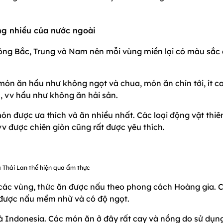
ng nhiều của nước ngoài
Đông Bắc, Trung và Nam nên mỗi vùng miền lại có màu sắc
ón ăn hầu như không ngọt và chua, món ăn chín tới, ít c
im, vv hầu như không ăn hải sản.
ón được ưa thích và ăn nhiều nhất. Các loại động vật thiê
 vv được chiên giòn cũng rất được yêu thích.
 Thái Lan thể hiện qua ẩm thực
a các vùng, thức ăn được nấu theo phong cách Hoàng gia. 
 được nấu mềm nhừ và có độ ngọt.
 Indonesia. Các món ăn ở đây rất cay và nồng do sử dụn