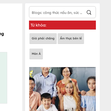
Từ khóa:
ng
Giá phải chăng
Ẩm thực bên lề
Món Á