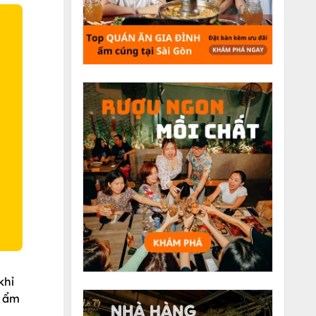
O
khỉ
, ẩm