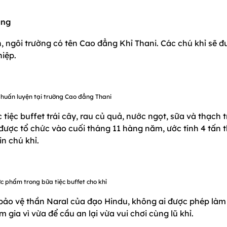
ẳng
, ngôi trường có tên Cao đẳng Khỉ Thani. Các chú khỉ sẽ đ
hiệp.
huấn luyện tại trường Cao đẳng Thani
iệc buffet trái cây, rau củ quả, nước ngọt, sữa và thạch t
y được tổ chức vào cuối tháng 11 hàng năm, ước tính 4 tấn 
n chú khỉ.
c phẩm trong bữa tiệc buffet cho khỉ
h bảo vệ thần Naral của đạo Hindu, không ai được phép làm
 gia vì vừa để cầu an lại vừa vui chơi cùng lũ khỉ.