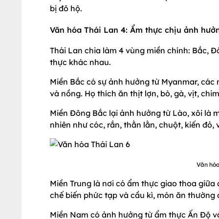
bị đô hộ.
Văn hóa Thái Lan 4: Ẩm thực chịu ảnh hưở
Thái Lan chia làm 4 vùng miền chính: Bắc, 
thực khác nhau.
Miền Bắc có sự ảnh hưởng từ Myanmar, các m
và nồng. Họ thích ăn thịt lợn, bò, gà, vịt, ch
Miền Đông Bắc lại ảnh hưởng từ Lào, xôi là m
nhiên như cóc, rắn, thằn lằn, chuột, kiến đỏ,
Văn hóa
Miền Trung là nơi có ẩm thực giao thoa giữ
chế biến phức tạp và cầu kì, món ăn thường
Miền Nam có ảnh hưởng từ ẩm thực Ấn Độ và