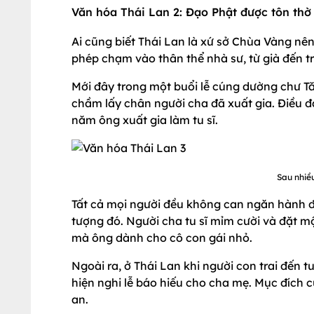
Văn hóa Thái Lan 2: Đạo Phật được tôn thờ
Ai cũng biết Thái Lan là xứ sở Chùa Vàng nê
phép chạm vào thân thể nhà sư, từ già đến tr
Mới đây trong một buổi lễ cúng dường chư Tă
chầm lấy chân người cha đã xuất gia. Điều đá
năm ông xuất gia làm tu sĩ.
Sau nhiều
Tất cả mọi người đều không can ngăn hành 
tượng đó. Người cha tu sĩ mỉm cười và đặt mộ
mà ông dành cho cô con gái nhỏ.
Ngoài ra, ở Thái Lan khi người con trai đến 
hiện nghi lễ báo hiếu cho cha mẹ. Mục đích
an.