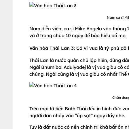
Nam ca sĩ Mi
Nam diễn viên, ca sĩ Mike Angelo vào tháng 
và ở trong chùa 10 ngày để báo hiếu bố mẹ.
Văn hóa Thái Lan 3: Có vi vua là tỷ phú đô 
Thái Lan là nước quân chủ lập hiến, đứng đầ
Ngài Bhumibol Adulyadej là vị vua giàu có cả
chúng. Ngài cũng là vị vua giàu có nhất Thế G
Chân dung
Trên mọi tờ tiền Bath Thái đều in hình đức v
người dân nhảy vào “úp sọt” ngay đấy nhé.
Tuy là đất nước có nền chính trị khá bất ổn