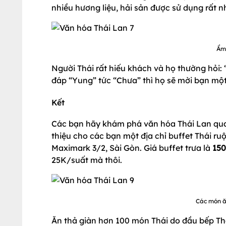
nhiều hương liệu, hải sản được sử dụng rất n
Ẩm 
Người Thái rất hiếu khách và họ thường hỏi:
đáp “Yung” tức “Chưa” thì họ sẽ mời bạn m
Kết
Các bạn hãy khám phá văn hóa Thái Lan qua 
thiệu cho các bạn một địa chỉ buffet Thái ruộ
Maximark 3/2, Sài Gòn. Giá buffet trưa là
15
25K/suất mà thôi.
Các món ă
Ăn thả giàn hơn 100 món Thái do đầu bếp Thá