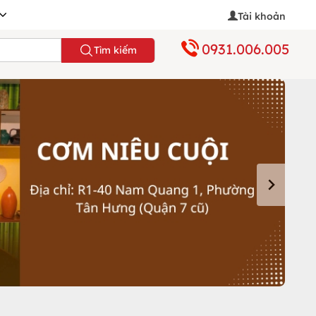
Tài khoản
0931.006.005
Tìm kiếm