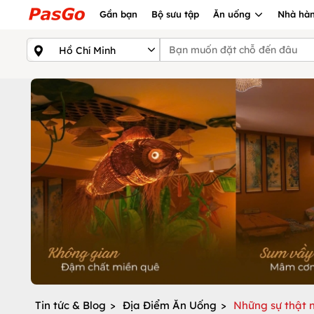
Gần bạn
Bộ sưu tập
Ăn uống
Nhà hàn
Tin tức & Blog
>
Địa Điểm Ăn Uống
>
Những sự thật n