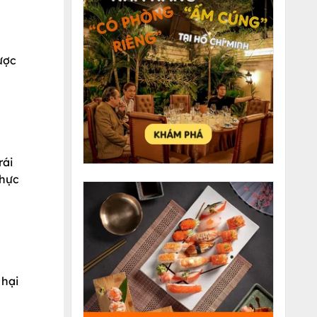
ược
rái
thực
 hại