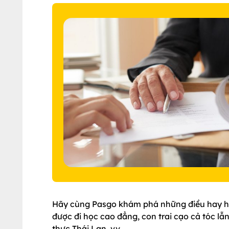
Hãy cùng Pasgo khám phá những điều hay ho 
được đi học cao đẳng, con trai cạo cả tóc lẫ
thực Thái Lan, vv