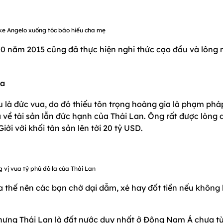
ke Angelo xuống tóc báo hiếu cha mẹ
10 năm 2015 cũng đã thực hiện nghi thức cạo đầu và lông 
la
u là đức vua, do đó thiếu tôn trọng hoàng gia là phạm phá
 về tài sản lẫn đức hạnh của Thái Lan. Ông rất được lòng 
iới với khối tàn sản lên tới 20 tỷ USD.
 vị vua tỷ phú đô la của Thái Lan
ua thế nên các bạn chớ dại dẫm, xé hay đốt tiền nếu không 
 nhưng Thái Lan là đất nước duy nhất ở Đông Nam Á chưa t