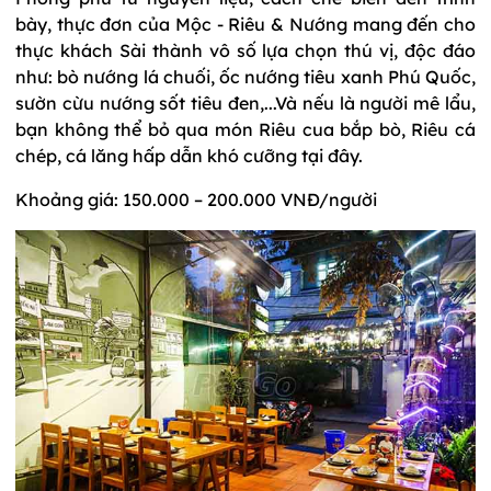
bày, thực đơn của Mộc - Riêu & Nướng mang đến cho
thực khách Sài thành vô số lựa chọn thú vị, độc đáo
như: bò nướng lá chuối, ốc nướng tiêu xanh Phú Quốc,
sườn cừu nướng sốt tiêu đen,...Và nếu là người mê lẩu,
bạn không thể bỏ qua món Riêu cua bắp bò, Riêu cá
chép, cá lăng hấp dẫn khó cưỡng tại đây.
Khoảng giá: 150.000 – 200.000 VNĐ/người