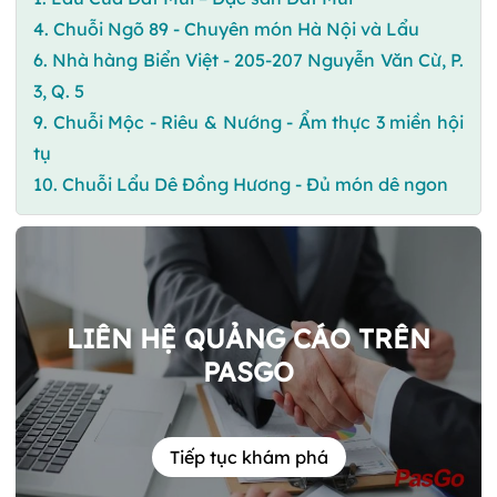
4. Chuỗi Ngõ 89 - Chuyên món Hà Nội và Lẩu
6. Nhà hàng Biển Việt - 205-207 Nguyễn Văn Cừ, P.
3, Q. 5
9. Chuỗi Mộc - Riêu & Nướng - Ẩm thực 3 miền hội
tụ
10. Chuỗi Lẩu Dê Đồng Hương - Đủ món dê ngon
LIÊN HỆ QUẢNG CÁO TRÊN
PASGO
Tiếp tục khám phá