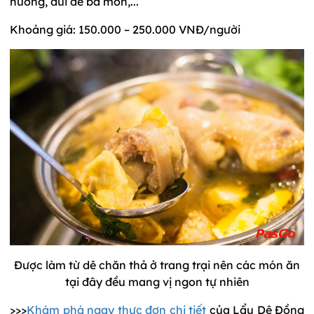
nướng, đùi dê ba món,...
Khoảng giá: 150.000 – 250.000 VNĐ/người
Được làm từ dê chăn thả ở trang trại nên các món ăn
tại đây đều mang vị ngon tự nhiên
>>>
Khám phá ngay thực đơn chi tiết
của Lẩu Dê Đồng