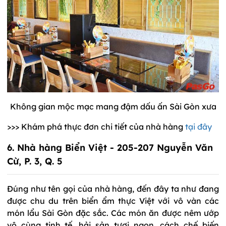
Không gian mộc mạc mang đậm dấu ấn Sài Gòn xưa
>>> Khám phá thực đơn chi tiết của nhà hàng
tại đây
6. Nhà hàng Biển Việt - 205-207 Nguyễn Văn
Cừ, P. 3, Q. 5
Đúng như tên gọi của nhà hàng, đến đây ta như đang
được chu du trên biển ẩm thực Việt với vô vàn các
món lẩu Sài Gòn đặc sắc. Các món ăn được nêm ướp
vô cùng tinh tế, hải sản tươi ngon, cách chế biến