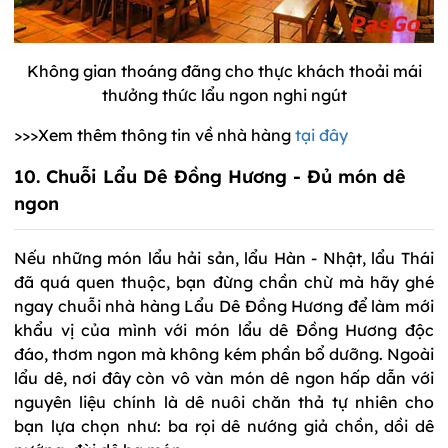
Không gian thoáng đãng cho thực khách thoải mái
thưởng thức lẩu ngon nghi ngút
>>>Xem thêm thông tin về nhà hàng
tại đây
10. Chuỗi Lẩu Dê Đồng Hương - Đủ món dê
ngon
Nếu những món lẩu hải sản, lẩu Hàn - Nhật, lẩu Thái
đã quá quen thuộc, bạn đừng chần chừ mà hãy ghé
ngay chuỗi nhà hàng Lẩu Dê Đồng Hương để làm mới
khẩu vị của mình với món lẩu dê Đồng Hương độc
đáo, thơm ngon mà không kém phần bổ dưỡng. Ngoài
lẩu dê, nơi đây còn vô vàn món dê ngon hấp dẫn với
nguyên liệu chính là dê nuôi chăn thả tự nhiên cho
bạn lựa chọn như: ba rọi dê nướng giả chồn, dồi dê