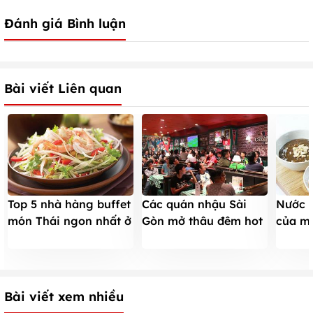
Đánh giá Bình luận
Bài viết Liên quan
Top 5 nhà hàng buffet
Các quán nhậu Sài
Nước 
món Thái ngon nhất ở
Gòn mở thâu đêm hot
của mó
TpHCM
nhất mùa Euro
món c
Bài viết xem nhiều