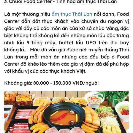
3. Chuỗi Food Center - Tinh hoa ẩm thực Thái Lan
Là một thương hiệu
ẩm thực Thái Lan
nổi danh, Food
Center dẫn dắt thực khách vào chuyến du ngoạn vị
giác với đầy đủ các món ăn của xứ sở chùa Vàng, đặc
biệt không thể không kể đến những món lẩu đặc trưng
như: lẩu 9 tầng mây, buffet lẩu UFO trên đĩa bay
khổng lồ,... Mặc dù vẫn giữ được nét truyền thống Thái
Lan trong mỗi món ăn nhưng các đầu bếp ở Food
Center đã khéo léo thêm các gia vị đậm đà để phù hợp
với khẩu vị của các thực khách Việt.
Khoảng giá: 80.000 - 150.000 VNĐ/người