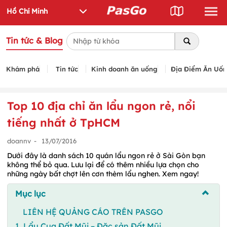
Tin tức & Blog
Khám phá
Tin tức
Kinh doanh ăn uống
Địa Điểm Ăn Uố
Top 10 địa chỉ ăn lẩu ngon rẻ, nổi
tiếng nhất ở TpHCM
doannv
-
13/07/2016
Dưới đây là danh sách 10 quán lẩu ngon rẻ ở Sài Gòn bạn
không thể bỏ qua. Lưu lại để có thêm nhiều lựa chọn cho
những ngày bất chợt lên cơn thèm lẩu nghen. Xem ngay!
Mục lục
LIÊN HỆ QUẢNG CÁO TRÊN PASGO
1. Lẩu Cua Đất Mũi – Đặc sản Đất Mũi