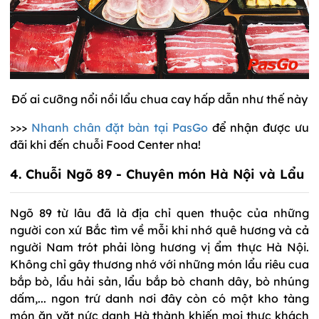
Đố ai cưỡng nổi nồi lẩu chua cay hấp dẫn như thế này
>>>
Nhanh chân đặt bàn tại PasGo
để nhận được ưu
đãi khi đến chuỗi Food Center nha!
4. Chuỗi Ngõ 89 - Chuyên món Hà Nội và Lẩu
Ngõ 89 từ lâu đã là địa chỉ quen thuộc của những
người con xứ Bắc tìm về mỗi khi nhớ quê hương và cả
người Nam trót phải lòng hương vị ẩm thực Hà Nội.
Không chỉ gây thương nhớ với những món lẩu riêu cua
bắp bò, lẩu hải sản, lẩu bắp bò chanh dây, bò nhúng
dấm,... ngon trứ danh nơi đây còn có một kho tàng
món ăn vặt nức danh Hà thành khiến mọi thực khách