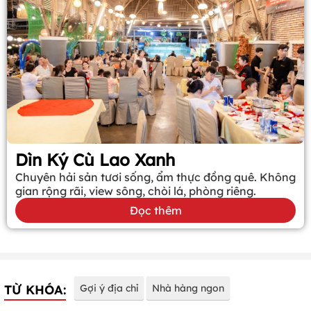
Dìn Ký Cù Lao Xanh
Chuyên hải sản tươi sống, ẩm thực đồng quê. Không
gian rộng rãi, view sông, chòi lá, phòng riêng.
Đọc thêm
TỪ KHÓA:
Gợi ý địa chỉ
Nhà hàng ngon