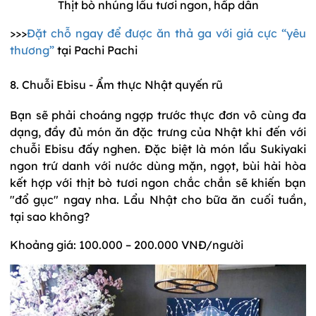
Thịt bò nhúng lẩu tươi ngon, hấp dẫn
>>>
Đặt chỗ ngay để được ăn thả ga với giá cực “yêu
thương”
tại Pachi Pachi
8. Chuỗi Ebisu - Ẩm thực Nhật quyến rũ
Bạn sẽ phải choáng ngợp trước thực đơn vô cùng đa
dạng, đầy đủ món ăn đặc trưng của Nhật khi đến với
chuỗi Ebisu đấy nghen. Đặc biệt là món lẩu Sukiyaki
ngon trứ danh với nước dùng mặn, ngọt, bùi hài hòa
kết hợp với thịt bò tươi ngon chắc chắn sẽ khiến bạn
"đổ gục" ngay nha. Lẩu Nhật cho bữa ăn cuối tuần,
tại sao không?
Khoảng giá: 100.000 – 200.000 VNĐ/người