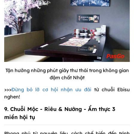
Tận hưởng những phút giây thư thái trong không gian
đậm chất Nhật
>>>
Đừng bỏ lỡ cơ hội nhận ưu đãi
từ chuỗi Ebisu
nghen!
9. Chuỗi Mộc - Riêu & Nướng - Ẩm thực 3
miền hội tụ
Phong phú từ nguyên liệu, cách chế biến đến trình