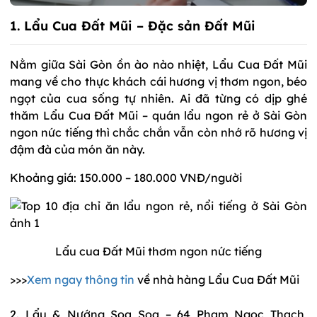
1. Lẩu Cua Đất Mũi – Đặc sản Đất Mũi
Nằm giữa Sài Gòn ồn ào nào nhiệt, Lẩu Cua Đất Mũi
mang về cho thực khách cái hương vị thơm ngon, béo
ngọt của cua sống tự nhiên. Ai đã từng có dịp ghé
thăm Lẩu Cua Đất Mũi – quán lẩu ngon rẻ ở Sài Gòn
ngon nức tiếng thì chắc chắn vẫn còn nhớ rõ hương vị
đậm đà của món ăn này.
Khoảng giá: 150.000 – 180.000 VNĐ/người
Lẩu cua Đất Mũi thơm ngon nức tiếng
>>>
Xem ngay thông tin
về nhà hàng Lẩu Cua Đất Mũi
2. Lẩu & Nướng Soa Soa – 64 Phạm Ngọc Thạch,