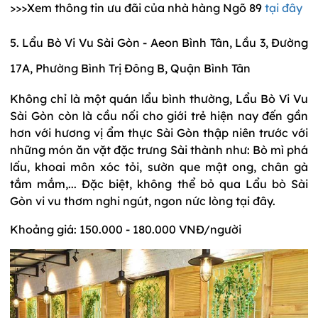
>>>Xem thông tin ưu đãi của nhà hàng Ngõ 89
tại đây
5. Lẩu Bò Vi Vu Sài Gòn - Aeon Bình Tân, Lầu 3, Đường
17A, Phường Bình Trị Đông B, Quận Bình Tân
Không chỉ là một quán lẩu bình thường, Lẩu Bò Vi Vu
Sài Gòn còn là cầu nối cho giới trẻ hiện nay đến gần
hơn với hương vị ẩm thực Sài Gòn thập niên trước với
những món ăn vặt đặc trưng Sài thành như: Bò mì phá
lấu, khoai môn xóc tỏi, sườn que mật ong, chân gà
tắm mắm,... Đặc biệt, không thể bỏ qua Lẩu bò Sài
Gòn vi vu thơm nghi ngút, ngon nức lòng tại đây.
Khoảng giá: 150.000 - 180.000 VNĐ/người