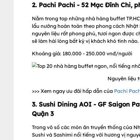
2. Pachi Pachi - 52 Mạc Đĩnh Chi, 
Nằm trong top những nhà hàng buffet TP.HC
lẩu nướng hoàn toàn theo phong cách Nhật Bả
nguyên liệu rất phong phú, tươi ngon được ch
sẽ làm hài lòng bất kỳ vị khách khó tính nào.
Khoảng giá: 180.000 - 250.000 vnđ/người
Nguyên liệu 
>>> Xem ngay ưu đãi hấp dẫn của
Pachi Pach
3.
Sushi Dining AOI - GF Saigon Pa
Quận 3
Trong vô số các món ăn truyền thống của Nh
Sushi và Sashimi nổi tiếng với hương vị nguyê