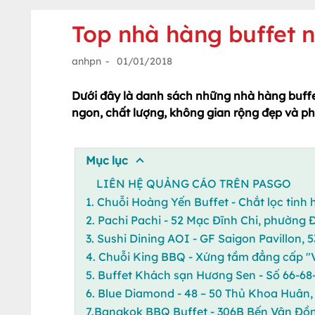
Top nhà hàng buffet 
anhpn
-
01/01/2018
Dưới đây là danh sách những nhà hàng buffe
ngon, chất lượng, không gian rộng đẹp và p
Mục lục
LIÊN HỆ QUẢNG CÁO TRÊN PASGO
1. Chuỗi Hoàng Yến Buffet - Chắt lọc tinh
2. Pachi Pachi - 52 Mạc Đĩnh Chi, phường 
3. Sushi Dining AOI - GF Saigon Pavillon,
4. Chuỗi King BBQ - Xứng tầm đẳng cấp 
5. Buffet Khách sạn Hương Sen - Số 66-6
6. Blue Diamond - 48 – 50 Thủ Khoa Huân
7.Bangkok BBQ Buffet - 306B Bến Vân Đồn