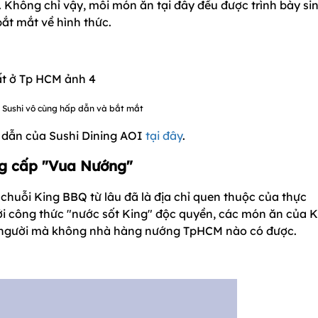
 Không chỉ vậy, mỗi món ăn tại đây đều được trình bày si
ắt mắt về hình thức.
Sushi vô cùng hấp dẫn và bắt mắt
p dẫn của Sushi Dining AOI
tại đây
.
ng cấp "Vua Nướng"
uỗi King BBQ từ lâu đã là địa chỉ quen thuộc của thực
 công thức "nước sốt King" độc quyền, các món ăn của K
 người mà không nhà hàng nướng TpHCM nào có được.