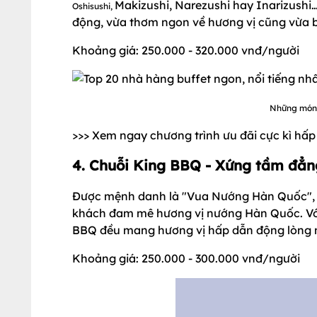
Makizushi, Narezushi hay Inarizushi…
Oshisushi,
động, vừa thơm ngon về hương vị cũng vừa b
Khoảng giá: 250.000 - 320.000 vnđ/người
Những món 
>>> Xem ngay chương trình ưu đãi cực kì hấ
4. Chuỗi King BBQ - Xứng tầm đẳ
Được mệnh danh là "Vua Nướng Hàn Quốc", ch
khách đam mê hương vị nướng Hàn Quốc. Với
BBQ đều mang hương vị hấp dẫn động lòng
Khoảng giá: 250.000 - 300.000 vnđ/người