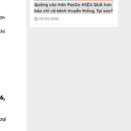
Quảng cáo trên PasGo HIỆU QUẢ hơn
báo chí và kênh truyền thống. Tại sao?
đơn
24/04/2026
chi
6,
oại