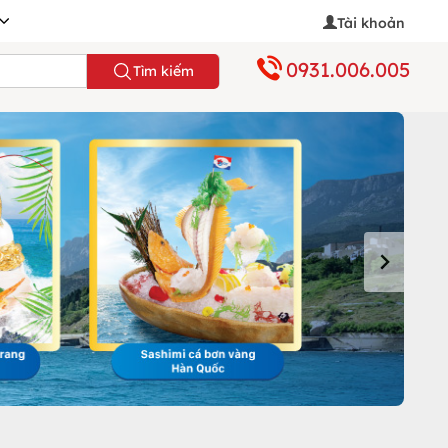
Tài khoản
0931.006.005
Tìm kiếm