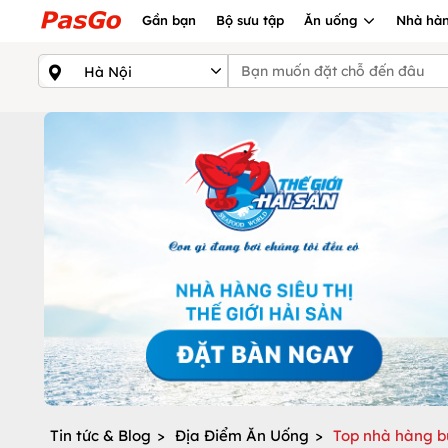
Gần bạn
Bộ sưu tập
Ăn uống
Nhà hàn
Tin tức & Blog
>
Địa Điểm Ăn Uống
>
Top nhà hàng b