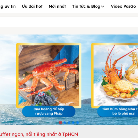
g uy tín
Ưu đãi hot
Mới nhất
Tin tức & Blog
Video PasGo
uffet ngon, nổi tiếng nhất ở TpHCM