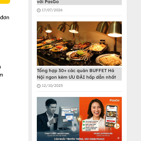
với PasGo
17/07/2026
 đơn
h
0
Tổng hợp 30+ các quán BUFFET Hà
ẩm
Nội ngon kèm ƯU ĐÃI hấp dẫn nhất
12/10/2025