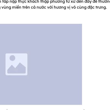
ng BBQ
tại đây
ố
66-68-70 Đồng khởi, Phường Bến Nghé, Quậ
h thì Buffet Hương Sen đã để lại những dấu ấn vô cùng sâ
 tấp nập thực khách thập phương tứ xứ dến đây để thưởn
 vùng miền trên cả nước với hương vị vô cùng đặc trưng.