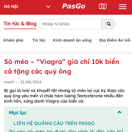
Tin tức & Blog
Khám phá
Tin tức
Kinh doanh ăn uống
Địa Điểm Ăn Uố
Sò méo – “Viagra” giá chỉ 10k biển
cả tặng các quý ông
maitt
-
31/08/2016
Bị gọi là loài sò khuyết tật nhưng sò méo lại cực kỳ được các
quý ông yêu mến vì chứa hàm lượng Testosterone nhiều đến
kinh hồn, xứng danh Viagra của biển cả.
Mục lục
LIÊN HỆ QUẢNG CÁO TRÊN PASGO
Tại sao sò méo lại được tôn vinh là đặc sản bổ