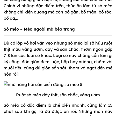
Chính vì những đặc điểm trên, thức ăn làm từ sò méo
không chỉ kiện dương mà còn bổ gân, bổ thận, bổ tóc,
bổ da,…
Sò méo – Méo ngoài mà béo trong
Dù có lớp vỏ hơi vặn vẹo nhưng sò méo lại sở hữu ruột
thịt màu vàng ươm, dày và săn chắc, thơm ngon gấp
7, 8 lần các loài sò khác. Loại sò này chẳng cần làm gì
kỳ công, đơn giản đem luộc, hấp hay nướng, chấm với
muối tiêu cũng đủ giòn sần sật, thơm và ngọt đến mê
hồn rồi!
Ruột sò méo dày thịt, săn chắc, vàng ươm
Sò méo có đặc điểm là chế biến nhanh, cùng lắm 15
phút sau khi gọi là đã được ăn rồi. Nhưng món này