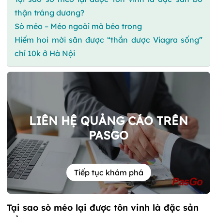
thận tráng dương?
Sò méo – Méo ngoài mà béo trong
Hiếm hoi mới săn được “thần dược Viagra sống”
chỉ 10k ở Hà Nội
LIÊN HỆ QUẢNG CÁO TRÊN
PASGO
Tiếp tục khám phá
Tại sao sò méo lại được tôn vinh là đặc sản