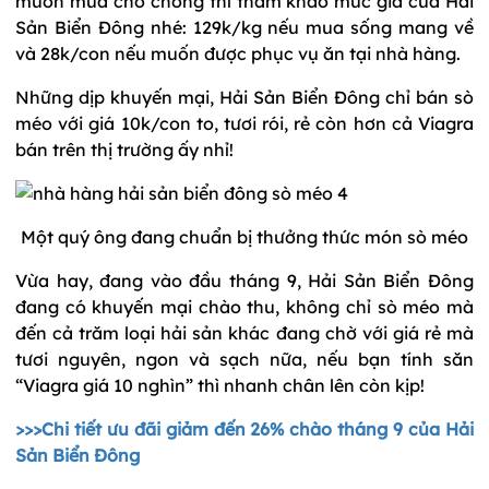
muốn mua cho chồng thì tham khảo mức giá của Hải
Sản Biển Đông nhé: 129k/kg nếu mua sống mang về
và 28k/con nếu muốn được phục vụ ăn tại nhà hàng.
Những dịp khuyến mại, Hải Sản Biển Đông chỉ bán sò
méo với giá 10k/con to, tươi rói, rẻ còn hơn cả Viagra
bán trên thị trường ấy nhỉ!
Một quý ông đang chuẩn bị thưởng thức món sò méo
Vừa hay, đang vào đầu tháng 9, Hải Sản Biển Đông
đang có khuyến mại chào thu, không chỉ sò méo mà
đến cả trăm loại hải sản khác đang chờ với giá rẻ mà
tươi nguyên, ngon và sạch nữa, nếu bạn tính săn
“Viagra giá 10 nghìn” thì nhanh chân lên còn kịp!
>>>
Chi tiết ưu đãi giảm đến 26% chào tháng 9 của Hải
Sản Biển Đông