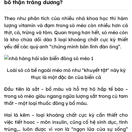
bổ thận tráng dương?
Theo như phân tích của nhiều nhà khoa học thì hàm
lượng vitamin và đạm trong sò méo còn nhiều hơn cả
thịt, cá, trứng và tôm. Quan trọng hơn hết, sò méo còn
là kho chứa dồi dào 3 loại khoáng chất cực kỳ thiết
yếu để các quý anh “chứng minh bản lĩnh đàn ông”.
Loài sò có bề ngoài méo mó như "khuyết tật" này kỳ
thực là một đặc ân của biển cả
Đầu tiên là sắt – bổ máu và hỗ trợ hô hấp tế bào –
trong sò méo giàu ngang ngửa lượng sắt trong củ tam
thất – một loại thuốc đông y bổ máu.
Hai là kẽm – loại khoáng chất cực kỳ cần thiết cho
việc tiết hooc – môn insulin, cũng cố hệ sinh dục, tinh
trùng,… luôn được ví von là “ngọn lửa của sự sống”