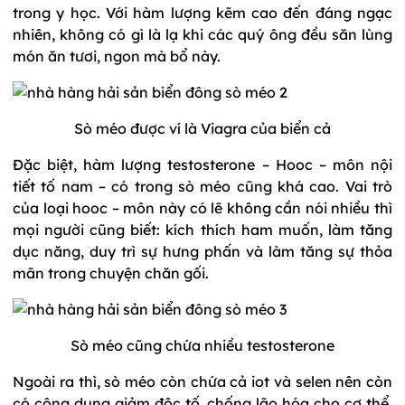
trong y học. Với hàm lượng kẽm cao đến đáng ngạc
nhiên, không có gì là lạ khi các quý ông đều săn lùng
món ăn tươi, ngon mà bổ này.
Sò méo được ví là Viagra của biển cả
Đặc biệt, hàm lượng testosterone – Hooc – môn nội
tiết tố nam – có trong sò méo cũng khá cao. Vai trò
của loại hooc – môn này có lẽ không cần nói nhiều thì
mọi người cũng biết: kích thích ham muốn, làm tăng
dục năng, duy trì sự hưng phấn và làm tăng sự thỏa
mãn trong chuyện chăn gối.
Sò méo cũng chứa nhiều testosterone
Ngoài ra thì, sò méo còn chứa cả iot và selen nên còn
có công dụng giảm độc tố, chống lão hóa cho cơ thể.