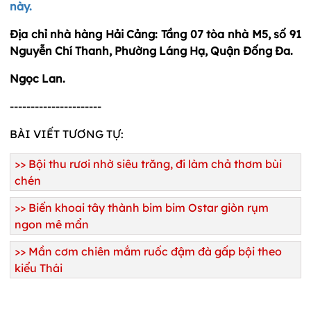
này.
Địa chỉ nhà hàng Hải Cảng: Tầng 07 tòa nhà M5, số 91
Nguyễn Chí Thanh, Phường Láng Hạ, Quận Đống Đa.
Ngọc Lan.
----------------------
BÀI VIẾT TƯƠNG TỰ:
>>
Bội thu rươi nhờ siêu trăng, đi làm chả thơm bùi
chén
>>
Biến khoai tây thành bim bim Ostar giòn rụm
ngon mê mẩn
>>
Mần cơm chiên mắm ruốc đậm đà gấp bội theo
kiểu Thái