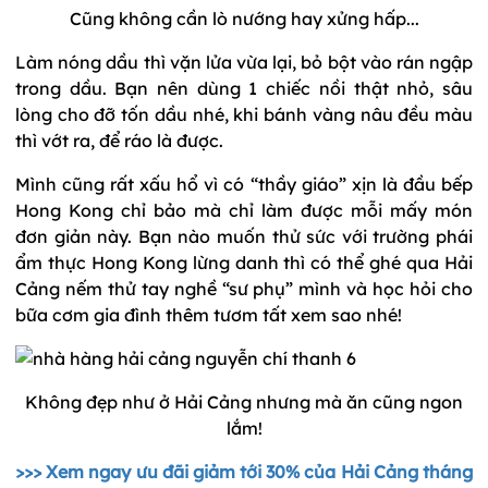
Cũng không cần lò nướng hay xửng hấp...
Làm nóng dầu thì vặn lửa vừa lại, bỏ bột vào rán ngập
trong dầu. Bạn nên dùng 1 chiếc nồi thật nhỏ, sâu
lòng cho đỡ tốn dầu nhé, khi bánh vàng nâu đều màu
thì vớt ra, để ráo là được.
Mình cũng rất xấu hổ vì có “thầy giáo” xịn là đầu bếp
Hong Kong chỉ bảo mà chỉ làm được mỗi mấy món
đơn giản này. Bạn nào muốn thử sức với trường phái
ẩm thực Hong Kong lừng danh thì có thể ghé qua Hải
Cảng nếm thử tay nghề “sư phụ” mình và học hỏi cho
bữa cơm gia đình thêm tươm tất xem sao nhé!
Không đẹp như ở Hải Cảng nhưng mà ăn cũng ngon
lắm!
>>> Xem ngay ưu đãi giảm tới 30% của Hải Cảng tháng