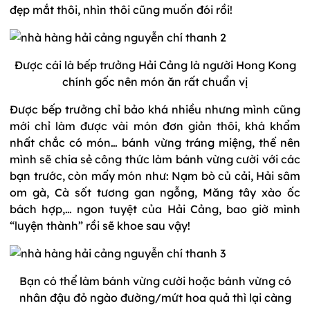
đẹp mắt thôi, nhìn thôi cũng muốn đói rồi!
Được cái là bếp trưởng Hải Cảng là người Hong Kong
chính gốc nên món ăn rất chuẩn vị
Được bếp trưởng chỉ bảo khá nhiều nhưng mình cũng
mới chỉ làm được vài món đơn giản thôi, khá khẩm
nhất chắc có món… bánh vừng tráng miệng, thế nên
mình sẽ chia sẻ công thức làm bánh vừng cười với các
bạn trước, còn mấy món như: Nạm bò củ cải, Hải sâm
om gà, Cà sốt tương gan ngỗng, Măng tây xào ốc
bách hợp,… ngon tuyệt của Hải Cảng, bao giờ mình
“luyện thành” rồi sẽ khoe sau vậy!
Bạn có thể làm bánh vừng cười hoặc bánh vừng có
nhân đậu đỏ ngào đường/mứt hoa quả thì lại càng