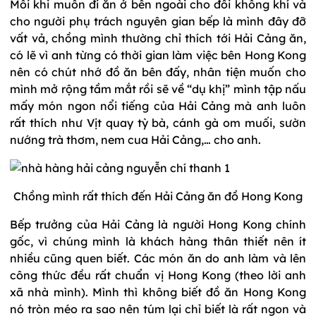
Mỗi khi muốn đi ăn ở bên ngoài cho đổi không khí và
cho người phụ trách nguyên gian bếp là mình đây đỡ
vất vả, chồng mình thường chỉ thích tới Hải Cảng ăn,
có lẽ vì anh từng có thời gian làm việc bên Hong Kong
nên có chút nhớ đồ ăn bên đấy, nhân tiện muốn cho
mình mở rộng tầm mắt rồi sẽ về “dụ khị” mình tập nấu
mấy món ngon nổi tiếng của Hải Cảng mà anh luôn
rất thích như Vịt quay tỳ bà, cánh gà om muối, sườn
nướng trà thơm, nem cua Hải Cảng,… cho anh.
Chồng mình rất thích đến Hải Cảng ăn đồ Hong Kong
Bếp trưởng của Hải Cảng là người Hong Kong chính
gốc, vì chúng mình là khách hàng thân thiết nên ít
nhiều cũng quen biết. Các món ăn do anh làm và lên
công thức đều rất chuẩn vị Hong Kong (theo lời anh
xã nhà mình). Mình thì không biết đồ ăn Hong Kong
nó tròn méo ra sao nên túm lại chỉ biết là rất ngon và