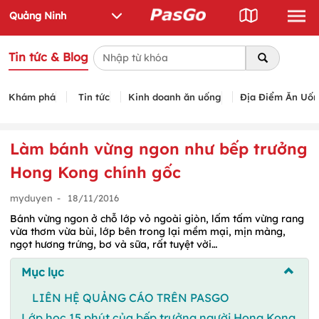
Tin tức & Blog
Khám phá
Tin tức
Kinh doanh ăn uống
Địa Điểm Ăn Uố
Làm bánh vừng ngon như bếp trưởng
Hong Kong chính gốc
myduyen
-
18/11/2016
Bánh vừng ngon ở chỗ lớp vỏ ngoài giòn, lấm tấm vừng rang
vừa thơm vừa bùi, lớp bên trong lại mềm mại, mịn màng,
ngọt hương trứng, bơ và sữa, rất tuyệt vời…
Mục lục
LIÊN HỆ QUẢNG CÁO TRÊN PASGO
Lớp học 15 phút của bếp trưởng người Hong Kong