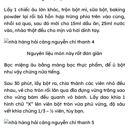
Lấy 1 chiếc âu lớn khác, trộn bột mì, sữa bột, baking
powder lại rồi bỏ hỗn hợp trứng phía trên vào cùng,
nhồi sơ qua, sau đó mới cho 15ml dầu ăn, 25ml nước
vào, nhào thật đều cho mịn và hơi dính tay.
Nguyên liệu món này rất đơn giản
Bọc miệng âu bằng màng bọc thực phẩm, để ủ bột
như vậy chừng nửa tiếng.
Sau 30 phút, lấy bột ra, chia thành các viên nhỏ đều
nhau, vê cho tròn rồi lăn qua đĩa đựng vừng trăng sao
cho vừng bám đều quanh vỏ bánh. Lấy dao khía 1
hình chữ “X” lên viên bột tròn vừa phủ vừng, độ sâu
vết khía chừng 1/3 – ½ viên, tùy bạn.