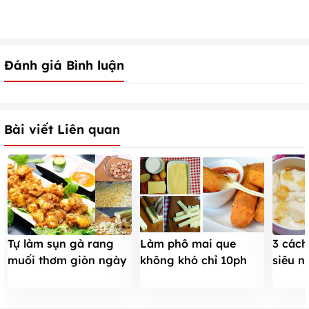
Đánh giá Bình luận
Bài viết Liên quan
Tự làm sụn gà rang
Làm phô mai que
3 cách
muối thơm giòn ngày
không khó chỉ 10ph
siêu n
mưa gió
nguyên liệu đầy bếp
cho m