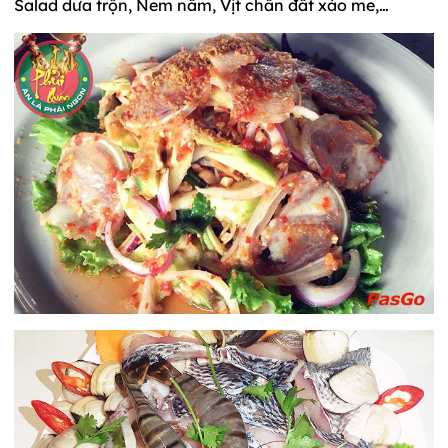
Salad dưa trộn, Nem nấm, Vịt chân đất xào me,…