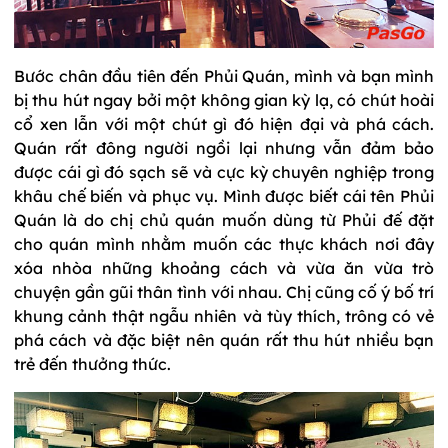
Bước chân đầu tiên đến Phủi Quán, mình và bạn mình
bị thu hút ngay bởi một không gian kỳ lạ, có chút hoài
cổ xen lẫn với một chút gì đó hiện đại và phá cách.
Quán rất đông người ngồi lại nhưng vẫn đảm bảo
được cái gì đó sạch sẽ và cực kỳ chuyên nghiệp trong
khâu chế biến và phục vụ. Mình được biết cái tên Phủi
Quán là do chị chủ quán muốn dùng từ Phủi đế đặt
cho quán mình nhằm muốn các thực khách nơi đây
xóa nhòa những khoảng cách và vừa ăn vừa trò
chuyện gần gũi thân tình với nhau. Chị cũng cố ý bố trí
khung cảnh thật ngẫu nhiên và tùy thích, trông có vẻ
phá cách và đặc biệt nên quán rất thu hút nhiều bạn
trẻ đến thưởng thức.