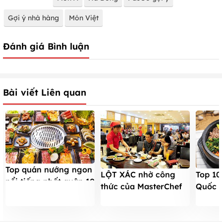
Gợi ý nhà hàng
Món Việt
Đánh giá Bình luận
Bài viết Liên quan
Top quán nướng ngon
LỘT XÁC nhờ công
Top 10
nổi tiếng nhất quận 10
thức của MasterChef
Quốc 
Mỹ Christine Hà
thích 
NGAY