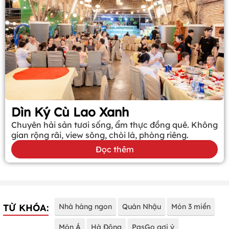
Dìn Ký Cù Lao Xanh
Chuyên hải sản tươi sống, ẩm thực đồng quê. Không
gian rộng rãi, view sông, chòi lá, phòng riêng.
Đọc thêm
TỪ KHÓA:
Nhà hàng ngon
Quán Nhậu
Món 3 miền
Món Á
Hà Đông
PasGo gợi ý