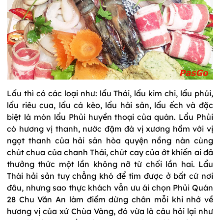
Lẩu thì có các loại như: lẩu Thái, lẩu kim chi, lẩu phủi,
lẩu riêu cua, lẩu cá kèo, lẩu hải sản, lẩu ếch và đặc
biệt là món lẩu Phủi huyền thoại của quán. Lẩu Phủi
có hương vị thanh, nước đậm đà vị xương hầm với vị
ngọt thanh của hải sản hòa quyện nồng nàn cùng
chút chua của chanh Thái, chút cay của ớt khiến ai đã
thưởng thức một lần không nỡ từ chối lần hai. Lẩu
Thái hải sản tuy chẳng khó để tìm được ở bất cứ nơi
đâu, nhưng sao thực khách vẫn ưu ái chọn Phủi Quán
28 Chu Văn An làm điểm dừng chân mỗi khi nhớ về
hương vị của xứ Chùa Vàng, đó vừa là câu hỏi lại như