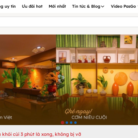
g uy tín
Ưu đãi hot
Mới nhất
Tin tức & Blog
Video PasGo
khỏi cùi 3 phút là xong, không bị vỡ