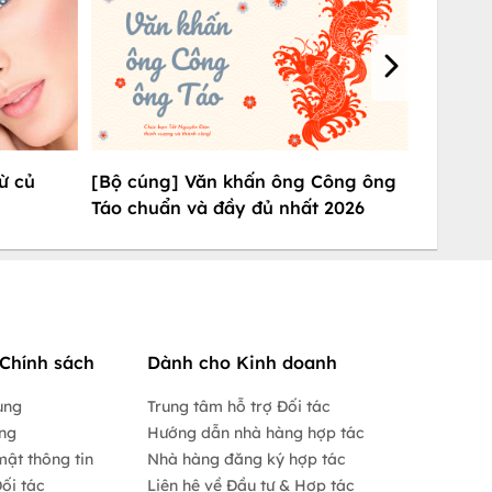
ừ củ
[Bộ cúng] Văn khấn ông Công ông
Táo chuẩn và đầy đủ nhất 2026
Chính sách
Dành cho Kinh doanh
ụng
Trung tâm hỗ trợ Đối tác
ộng
Hướng dẫn nhà hàng hợp tác
mật thông tin
Nhà hàng đăng ký hợp tác
ối tác
Liên hệ về Đầu tư & Hợp tác