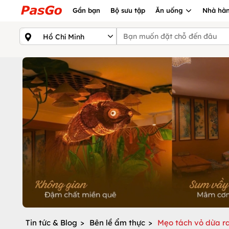
Gần bạn
Bộ sưu tập
Ăn uống
Nhà hàn
Tin tức & Blog
>
Bên lề ẩm thực
>
Mẹo tách vỏ dừa ra 