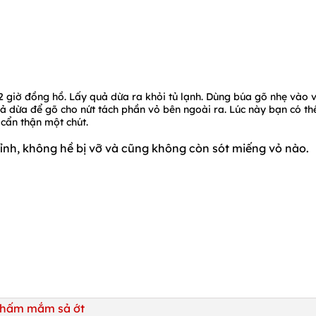
2 giờ đồng hồ. Lấy quả dừa ra khỏi tủ lạnh. Dùng búa gõ nhẹ vào 
ả dừa để gõ cho nứt tách phần vỏ bên ngoài ra. Lúc này bạn có th
 cẩn thận một chút.
hỉnh, không hề bị vỡ và cũng không còn sót miếng vỏ nào.
chấm mắm sả ớt