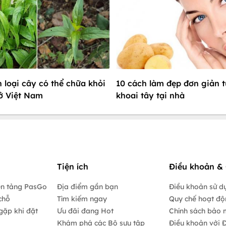
n loại cây có thể chữa khỏi
10 cách làm đẹp đơn giản t
ở Việt Nam
khoai tây tại nhà
Tiện ích
Điều khoản & 
ền tảng PasGo
Địa điểm gần bạn
Điều khoản sử d
chỗ
Tìm kiếm ngay
Quy chế hoạt đ
gặp khi đặt
Ưu đãi đang Hot
Chính sách bảo 
Khám phá các Bộ sưu tập
Điều khoản với Đ