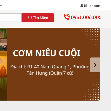
Tài khoản
0931.006.005
Tìm kiếm