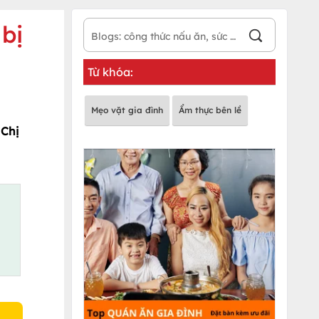
 bị
Từ khóa:
Mẹo vặt gia đình
Ẩm thực bên lề
 Chị