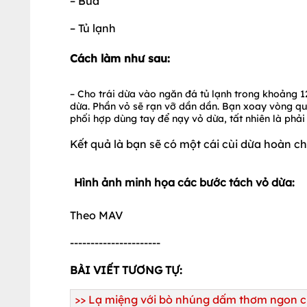
– Búa
– Tủ lạnh
Cách làm như sau:
– Cho trái dừa vào ngăn đá tủ lạnh trong khoảng 1
dừa. Phần vỏ sẽ rạn vỡ dần dần. Bạn xoay vòng qu
phối hợp dùng tay để nạy vỏ dừa, tất nhiên là phải
Kết quả là bạn sẽ có một cái cùi dừa hoàn c
Hình ảnh minh họa các bước tách vỏ dừa:
Theo MAV
----------------------
BÀI VIẾT TƯƠNG TỰ:
>>
Lạ miệng với bò nhúng dấm thơm ngon 