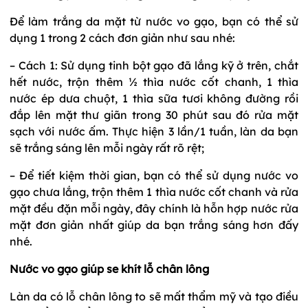
Để làm trắng da mặt từ nước vo gạo, bạn có thể sử
dụng 1 trong 2 cách đơn giản như sau nhé:
– Cách 1: Sử dụng tinh bột gạo đã lắng kỹ ở trên, chắt
hết nước, trộn thêm ½ thìa nước cốt chanh, 1 thìa
nước ép dưa chuột, 1 thìa sữa tươi không đường rồi
đắp lên mặt thư giãn trong 30 phút sau đó rửa mặt
sạch với nước ấm. Thực hiện 3 lần/1 tuần, làn da bạn
sẽ trắng sáng lên mỗi ngày rất rõ rệt;
– Để tiết kiệm thời gian, bạn có thể sử dụng nước vo
gạo chưa lắng, trộn thêm 1 thìa nước cốt chanh và rửa
mặt đều đặn mỗi ngày, đây chính là hỗn hợp nước rửa
mặt đơn giản nhất giúp da bạn trắng sáng hơn đấy
nhé.
Nước vo gạo giúp se khít lỗ chân lông
Làn da có lỗ chân lông to sẽ mất thẩm mỹ và tạo điều