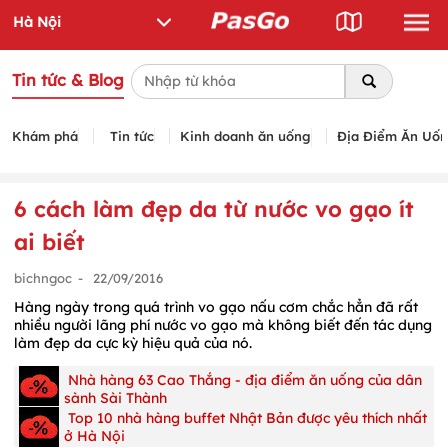
Tin tức & Blog
Khám phá
Tin tức
Kinh doanh ăn uống
Địa Điểm Ăn Uố
6 cách làm đẹp da từ nước vo gạo ít
ai biết
bichngoc
-
22/09/2016
Hàng ngày trong quá trình vo gạo nấu cơm chắc hẳn đã rất
nhiều người lãng phí nước vo gạo mà không biết đến tác dụng
làm đẹp da cực kỳ hiệu quả của nó.
Nhà hàng 63 Cao Thắng - địa điểm ăn uống của dân
sành Sài Thành
Top 10 nhà hàng buffet Nhật Bản được yêu thích nhất
ở Hà Nội