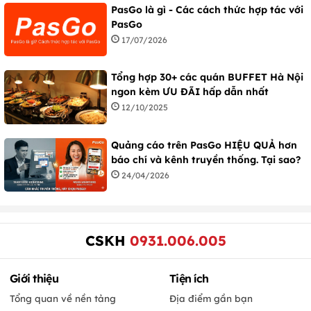
PasGo là gì - Các cách thức hợp tác với
PasGo
17/07/2026
Tổng hợp 30+ các quán BUFFET Hà Nội
ngon kèm ƯU ĐÃI hấp dẫn nhất
12/10/2025
Quảng cáo trên PasGo HIỆU QUẢ hơn
báo chí và kênh truyền thống. Tại sao?
24/04/2026
CSKH
0931.006.005
Giới thiệu
Tiện ích
Tổng quan về nền tảng
Địa điểm gần bạn