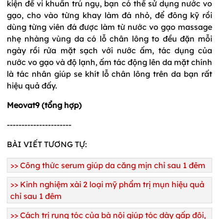
kiện để vi khuẩn trú ngụ, bạn có thể sử dụng nước vo
gạo, cho vào từng khay làm đá nhỏ, để đông kỹ rồi
dùng từng viên đá được làm từ nước vo gạo massage
nhẹ nhàng vùng da có lỗ chân lông to đều đặn mỗi
ngày rồi rửa mặt sạch với nước ấm, tác dụng của
nước vo gạo và độ lạnh, ấm tác động lên da mặt chính
là tác nhân giúp se khít lỗ chân lông trên da bạn rất
hiệu quả đấy.
Meovat9 (tổng hợp)
----------------------
BÀI VIẾT TƯƠNG TỰ:
>>
Công thức serum giúp da căng mịn chỉ sau 1 đêm
>>
Kinh nghiệm xài 2 loại mỹ phẩm trị mụn hiệu quả
chỉ sau 1 đêm
>>
Cách trị rụng tóc của bà nội giúp tóc dày gấp đôi,