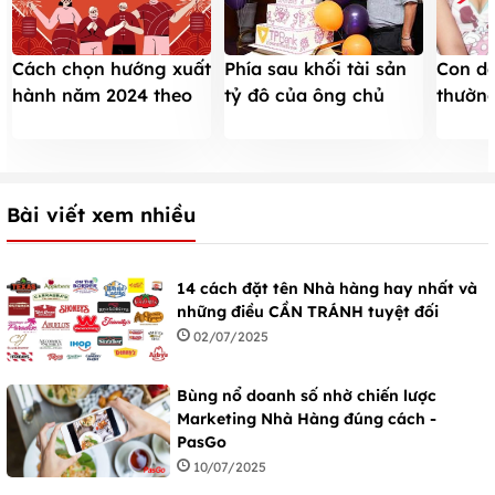
Phía sau khối tài sản
Con dậ
Cách chọn hướng xuất
tỷ đô của ông chủ
thường
hành năm 2024 theo
tuổi Tỵ
nhóm 
tuổi để ĐÓN THẦN
rước lộc
Bài viết xem nhiều
14 cách đặt tên Nhà hàng hay nhất và
những điều CẦN TRÁNH tuyệt đối
02/07/2025
Bùng nổ doanh số nhờ chiến lược
Marketing Nhà Hàng đúng cách -
PasGo
10/07/2025