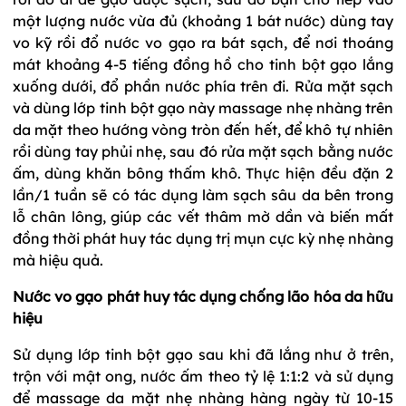
một lượng nước vừa đủ (khoảng 1 bát nước) dùng tay
vo kỹ rồi đổ nước vo gạo ra bát sạch, để nơi thoáng
mát khoảng 4-5 tiếng đồng hồ cho tinh bột gạo lắng
xuống dưới, đổ phần nước phía trên đi. Rửa mặt sạch
và dùng lớp tinh bột gạo này massage nhẹ nhàng trên
da mặt theo hướng vòng tròn đến hết, để khô tự nhiên
rồi dùng tay phủi nhẹ, sau đó rửa mặt sạch bằng nước
ấm, dùng khăn bông thấm khô. Thực hiện đều đặn 2
lần/1 tuần sẽ có tác dụng làm sạch sâu da bên trong
lỗ chân lông, giúp các vết thâm mờ dần và biến mất
đồng thời phát huy tác dụng trị mụn cực kỳ nhẹ nhàng
mà hiệu quả.
Nước vo gạo phát huy tác dụng chống lão hóa da hữu
hiệu
Sử dụng lớp tinh bột gạo sau khi đã lắng như ở trên,
trộn với mật ong, nước ấm theo tỷ lệ 1:1:2 và sử dụng
để massage da mặt nhẹ nhàng hàng ngày từ 10-15