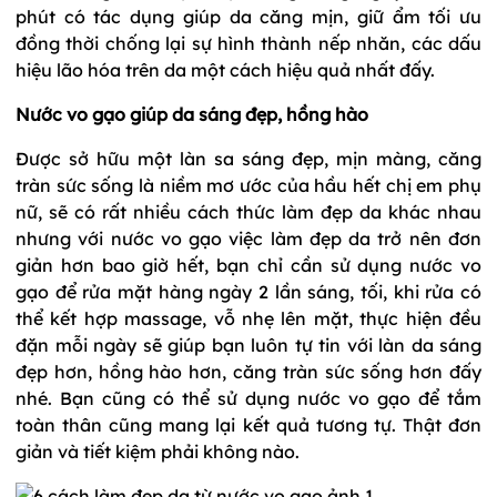
phút có tác dụng giúp da căng mịn, giữ ẩm tối ưu
đồng thời chống lại sự hình thành nếp nhăn, các dấu
hiệu lão hóa trên da một cách hiệu quả nhất đấy.
Nước vo gạo giúp da sáng đẹp, hồng hào
Được sở hữu một làn sa sáng đẹp, mịn màng, căng
tràn sức sống là niềm mơ ước của hầu hết chị em phụ
nữ, sẽ có rất nhiều cách thức làm đẹp da khác nhau
nhưng với nước vo gạo việc làm đẹp da trở nên đơn
giản hơn bao giờ hết, bạn chỉ cần sử dụng nước vo
gạo để rửa mặt hàng ngày 2 lần sáng, tối, khi rửa có
thể kết hợp massage, vỗ nhẹ lên mặt, thực hiện đều
đặn mỗi ngày sẽ giúp bạn luôn tự tin với làn da sáng
đẹp hơn, hồng hào hơn, căng tràn sức sống hơn đấy
nhé. Bạn cũng có thể sử dụng nước vo gạo để tắm
toàn thân cũng mang lại kết quả tương tự. Thật đơn
giản và tiết kiệm phải không nào.