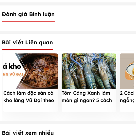
Đánh giá Bình luận
Bài viết Liên quan
Cách làm đặc sản cá
Tôm Càng Xanh làm
2 Cách
kho làng Vũ Đại theo
món gì ngon? 5 cách
ngỗng
công thức chuẩn của
làm món ngon với tôm
vừa bổ
người Hà Nam
càng xanh
giản
Bài viết xem nhiều