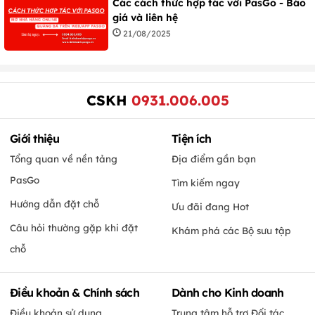
Các cách thức hợp tác với PasGo - Báo
giá và liên hệ
21/08/2025
CSKH
0931.006.005
Giới thiệu
Tiện ích
Tổng quan về nền tảng
Địa điểm gần bạn
PasGo
Tìm kiếm ngay
Hướng dẫn đặt chỗ
Ưu đãi đang Hot
Câu hỏi thường gặp khi đặt
Khám phá các Bộ sưu tập
chỗ
Điều khoản & Chính sách
Dành cho Kinh doanh
Điều khoản sử dụng
Trung tâm hỗ trợ Đối tác