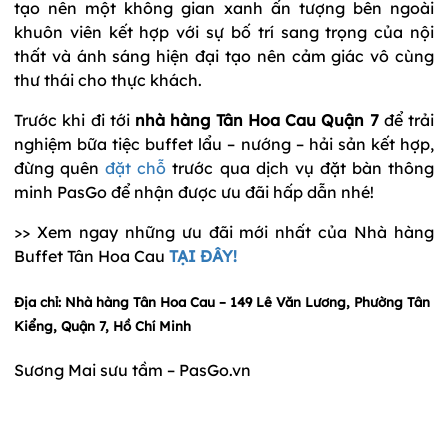
tạo nên một không gian xanh ấn tượng bên ngoài
khuôn viên kết hợp với sự bố trí sang trọng của nội
thất và ánh sáng hiện đại tạo nên cảm giác vô cùng
thư thái cho thực khách.
Trước khi đi tới
nhà hàng Tân Hoa Cau Quận 7
để trải
nghiệm bữa tiệc buffet lẩu – nướng – hải sản kết hợp,
đừng quên
đặt chỗ
trước qua dịch vụ đặt bàn thông
minh PasGo để nhận được ưu đãi hấp dẫn nhé!
>> Xem ngay những ưu đãi mới nhất của Nhà hàng
Buffet Tân Hoa Cau
TẠI ĐÂY!
Địa chỉ: Nhà hàng Tân Hoa Cau – 149 Lê Văn Lương, Phường Tân
Kiểng, Quận 7, Hồ Chí Minh
Sương Mai sưu tầm – PasGo.vn