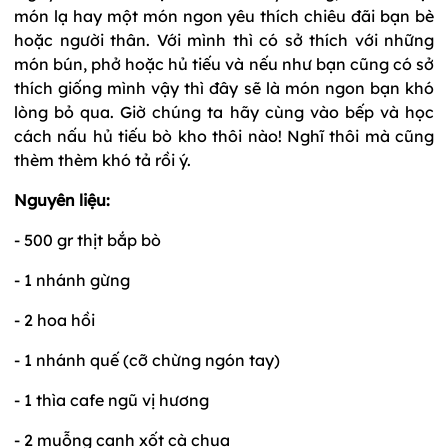
món lạ hay một món ngon yêu thích chiêu đãi bạn bè
hoặc người thân. Với mình thì có sở thích với những
món bún, phở hoặc hủ tiếu và nếu như bạn cũng có sở
thích giống mình vậy thì đây sẽ là món ngon bạn khó
lòng bỏ qua. Giờ chúng ta hãy cùng vào bếp và học
cách nấu hủ tiếu bò kho thôi nào! Nghĩ thôi mà cũng
thèm thèm khó tả rồi ý.
Nguyên liệu:
- 500 gr thịt bắp bò
- 1 nhánh gừng
- 2 hoa hồi
- 1 nhánh quế (cỡ chừng ngón tay)
- 1 thìa cafe ngũ vị hương
- 2 muỗng canh xốt cà chua