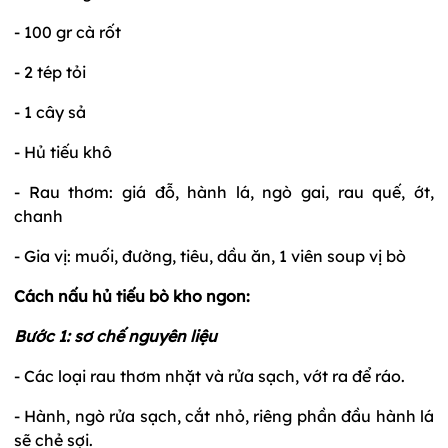
- 100 gr cà rốt
- 2 tép tỏi
- 1 cây sả
- Hủ tiếu khô
- Rau thơm: giá đỗ, hành lá, ngò gai, rau quế, ớt,
chanh
- Gia vị: muối, đường, tiêu, dầu ăn, 1 viên soup vị bò
Cách nấu hủ tiếu bò kho ngon:
Bước 1: sơ chế nguyên liệu
- Các loại rau thơm nhặt và rửa sạch, vớt ra để ráo.
- Hành, ngò rửa sạch, cắt nhỏ, riêng phần đầu hành lá
sẽ chẻ sợi.