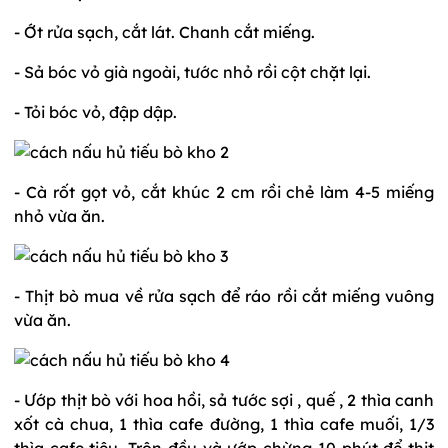
- Ớt rửa sạch, cắt lát. Chanh cắt miếng.
- Sả bóc vỏ già ngoài, tước nhỏ rồi cột chặt lại.
- Tỏi bóc vỏ, đập dập.
- Cà rốt gọt vỏ, cắt khúc 2 cm rồi chẻ làm 4-5 miếng
nhỏ vừa ăn.
- Thịt bò mua về rửa sạch để ráo rồi cắt miếng vuông
vừa ăn.
- Ướp thịt bò với hoa hồi, sả tước sợi , quế , 2 thìa canh
xốt cà chua, 1 thìa cafe đường, 1 thìa cafe muối, 1/3
thìa cafe tiêu. Trộn đều và ướp chừng 10 phút để thịt