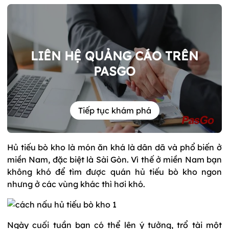
LIÊN HỆ QUẢNG CÁO TRÊN
PASGO
Tiếp tục khám phá
Hủ tiếu bò kho là món ăn khá là dân dã và phổ biến ở
miền Nam, đặc biệt là Sài Gòn. Vì thế ở miền Nam bạn
không khó để tìm được quán hủ tiếu bò kho ngon
nhưng ở các vùng khác thì hơi khó.
Ngày cuối tuần bạn có thể lên ý tưởng, trổ tài một