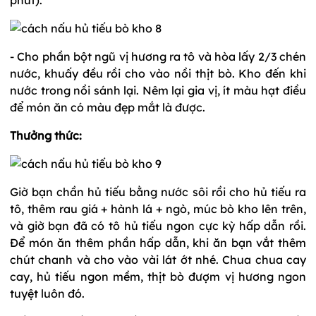
- Cho phần bột ngũ vị hương ra tô và hòa lấy 2/3 chén
nước, khuấy đều rồi cho vào nồi thịt bò. Kho đến khi
nước trong nồi sánh lại. Nêm lại gia vị, ít màu hạt điều
để món ăn có màu đẹp mắt là được.
Thưởng thức:
Giờ bạn chần hủ tiếu bằng nước sôi rồi cho hủ tiếu ra
tô, thêm rau giá + hành lá + ngò, múc bò kho lên trên,
và giờ bạn đã có tô hủ tiếu ngon cực kỳ hấp dẫn rồi.
Để món ăn thêm phần hấp dẫn, khi ăn bạn vắt thêm
chút chanh và cho vào vài lát ớt nhé. Chua chua cay
cay, hủ tiếu ngon mềm, thịt bò đượm vị hương ngon
tuyệt luôn đó.