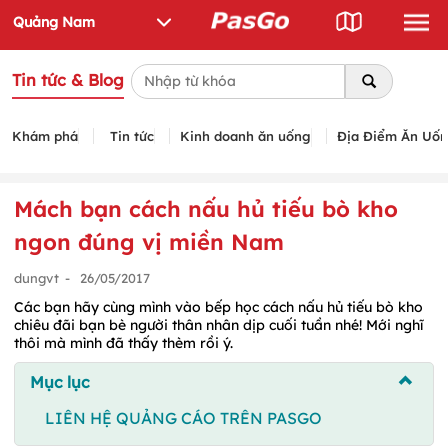
Tin tức & Blog
Khám phá
Tin tức
Kinh doanh ăn uống
Địa Điểm Ăn Uố
Mách bạn cách nấu hủ tiếu bò kho
ngon đúng vị miền Nam
dungvt
-
26/05/2017
Các bạn hãy cùng mình vào bếp học cách nấu hủ tiếu bò kho
chiêu đãi bạn bè người thân nhân dịp cuối tuần nhé! Mới nghĩ
thôi mà mình đã thấy thèm rồi ý.
Mục lục
LIÊN HỆ QUẢNG CÁO TRÊN PASGO