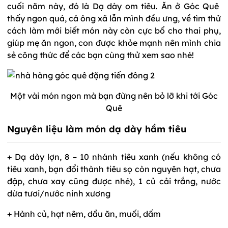
cuối năm này, đó là Dạ dày om tiêu. Ăn ở Góc Quê
thấy ngon quá, cả ông xã lẫn mình đều ưng, về tìm thử
cách làm mới biết món này còn cực bổ cho thai phụ,
giúp mẹ ăn ngon, con được khỏe mạnh nên mình chia
sẻ công thức để các bạn cùng thử xem sao nhé!
Một vài món ngon mà bạn đừng nên bỏ lỡ khi tới Góc
Quê
Nguyên liệu làm món dạ dày hầm tiêu
+ Dạ dày lợn, 8 – 10 nhánh tiêu xanh (nếu không có
tiêu xanh, bạn đổi thành tiêu sọ còn nguyên hạt, chưa
đập, chưa xay cũng được nhé), 1 củ cải trắng, nước
dừa tươi/nước ninh xương
+ Hành củ, hạt nêm, dầu ăn, muối, dấm