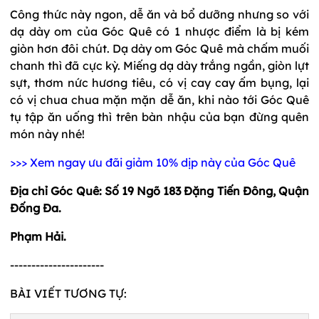
Công thức này ngon, dễ ăn và bổ dưỡng nhưng so với
dạ dày om của Góc Quê có 1 nhược điểm là bị kém
giòn hơn đôi chút. Dạ dày om Góc Quê mà chấm muối
chanh thì đã cực kỳ. Miếng dạ dày trắng ngần, giòn lựt
sựt, thơm nức hương tiêu, có vị cay cay ấm bụng, lại
có vị chua chua mặn mặn dễ ăn, khi nào tới Góc Quê
tụ tập ăn uống thì trên bàn nhậu của bạn đừng quên
món này nhé!
>>> Xem ngay ưu đãi giảm 10% dịp này của Góc Quê
Địa chỉ Góc Quê: Số 19 Ngõ 183 Đặng Tiến Đông, Quận
Đống Đa.
Phạm Hải.
----------------------
BÀI VIẾT TƯƠNG TỰ: