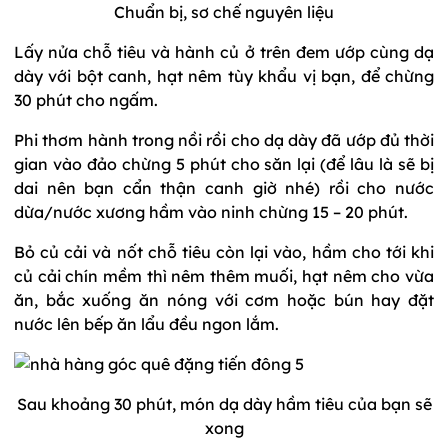
Chuẩn bị, sơ chế nguyên liệu
Lấy nửa chỗ tiêu và hành củ ở trên đem ướp cùng dạ
dày với bột canh, hạt nêm tùy khẩu vị bạn, để chừng
30 phút cho ngấm.
Phi thơm hành trong nồi rồi cho dạ dày đã ướp đủ thời
gian vào đảo chừng 5 phút cho săn lại (để lâu là sẽ bị
dai nên bạn cẩn thận canh giờ nhé) rồi cho nước
dừa/nước xương hầm vào ninh chừng 15 – 20 phút.
Bỏ củ cải và nốt chỗ tiêu còn lại vào, hầm cho tới khi
củ cải chín mềm thì nêm thêm muối, hạt nêm cho vừa
ăn, bắc xuống ăn nóng với cơm hoặc bún hay đặt
nước lên bếp ăn lẩu đều ngon lắm.
Sau khoảng 30 phút, món dạ dày hầm tiêu của bạn sẽ
xong