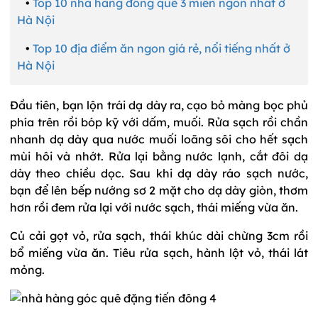
•
Top 10 nhà hàng đồng quê 3 miền ngon nhất ở
Hà Nội
•
Top 10 địa điểm ăn ngon giá rẻ, nổi tiếng nhất ở
Hà Nội
Đầu tiên, bạn lộn trái dạ dày ra, cạo bỏ màng bọc phủ
phía trên rồi bóp kỹ với dấm, muối. Rửa sạch rồi chần
nhanh dạ dày qua nước muối loãng sôi cho hết sạch
mùi hôi và nhớt. Rửa lại bằng nước lạnh, cắt đôi dạ
dày theo chiều dọc. Sau khi dạ dày ráo sạch nước,
bạn để lên bếp nướng sơ 2 mặt cho dạ dày giòn, thơm
hơn rồi đem rửa lại với nước sạch, thái miếng vừa ăn.
Củ cải gọt vỏ, rửa sạch, thái khúc dài chừng 3cm rồi
bổ miếng vừa ăn. Tiêu rửa sạch, hành lột vỏ, thái lát
mỏng.