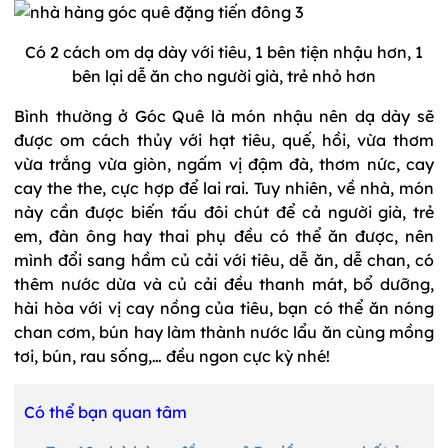
Có 2 cách om dạ dày với tiêu, 1 bên tiện nhậu hơn, 1
bên lại dễ ăn cho người già, trẻ nhỏ hơn
Bình thường ở Góc Quê là món nhậu nên dạ dày sẽ
được om cách thủy với hạt tiêu, quế, hồi, vừa thơm
vừa trắng vừa giòn, ngấm vị đậm đà, thơm nức, cay
cay the the, cực hợp để lai rai. Tuy nhiên, về nhà, món
này cần được biến tấu đôi chút để cả người già, trẻ
em, đàn ông hay thai phụ đều có thể ăn được, nên
mình đổi sang hầm củ cải với tiêu, dễ ăn, dễ chan, có
thêm nước dừa và củ cải đều thanh mát, bổ dưỡng,
hài hòa với vị cay nồng của tiêu, bạn có thể ăn nóng
chan cơm, bún hay làm thành nước lẩu ăn cùng mồng
tơi, bún, rau sống,… đều ngon cực kỳ nhé!
Có thể bạn quan tâm