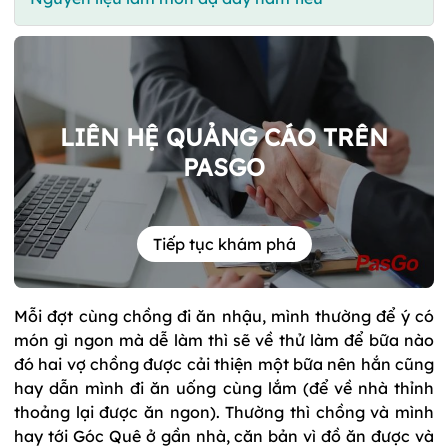
LIÊN HỆ QUẢNG CÁO TRÊN
PASGO
Tiếp tục khám phá
Mỗi đợt cùng chồng đi ăn nhậu, mình thường để ý có
món gì ngon mà dễ làm thì sẽ về thử làm để bữa nào
đó hai vợ chồng được cải thiện một bữa nên hắn cũng
hay dẫn mình đi ăn uống cùng lắm (để về nhà thỉnh
thoảng lại được ăn ngon). Thường thì chồng và mình
hay tới Góc Quê ở gần nhà, căn bản vì đồ ăn được và