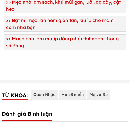
>>
Mẹo nhỏ làm sạch, khử mùi gan, lưỡi, dạ dày, cật
heo
>>
Bật mí mẹo rán nem giòn tan, lâu ỉu cho mâm
cơm nhà bạn
>>
Mách bạn làm mướp đắng nhồi thịt ngon không
sợ đắng
TỪ KHÓA:
Quán Nhậu
Món 3 miền
Mẹ và Bé
Đánh giá Bình luận