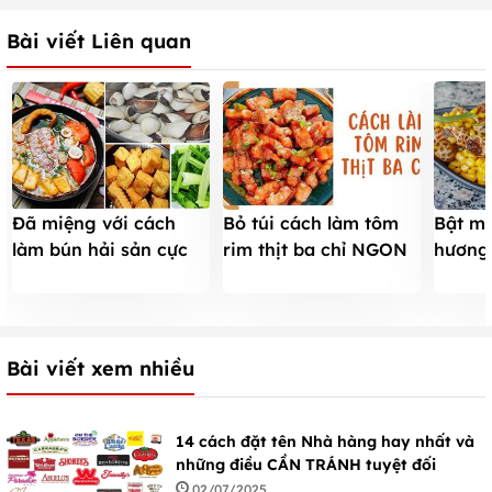
Bài viết Liên quan
Đã miệng với cách
Bỏ túi cách làm tôm
Bật mí
làm bún hải sản cực
rim thịt ba chỉ NGON
hương
đơn giản mà siêu hấp
đậm đà đưa cơm DỄ
ngon, 
dẫn
nhất tại nhà
Bài viết xem nhiều
14 cách đặt tên Nhà hàng hay nhất và
những điều CẦN TRÁNH tuyệt đối
02/07/2025