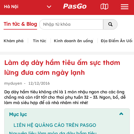
Tin tức & Blog
Khám phá
Tin tức
Kinh doanh ăn uống
Địa Điểm Ăn Uố
Làm dạ dày hầm tiêu ấm sực thơm
lừng đưa cơm ngày lạnh
myduyen
-
12/12/2016
Dạ dày hầm tiêu không chỉ là 1 món nhậu ngon cho các ông
chồng mà còn rất tốt cho thai phụ tuần 32 – 33. Ngon, bổ, dễ
làm mà siêu hợp để cả nhà nhâm nhi nhé!
Mục lục
LIÊN HỆ QUẢNG CÁO TRÊN PASGO
Nguyên liệu làm món dạ dày hầm tiêu