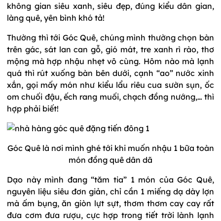
không gian siêu xanh, siêu đẹp, đúng kiểu dân gian,
làng quê, yên bình khó tả!
Thường thì tới Góc Quê, chúng mình thường chọn bàn
trên gác, sát lan can gỗ, gió mát, tre xanh rì rào, thơ
mộng mà hợp nhậu nhẹt vô cùng. Hôm nào mà lạnh
quá thì rút xuống bàn bên dưới, cạnh “ao” nước xinh
xắn, gọi mấy món như kiểu lẩu riêu cua sườn sụn, ốc
om chuối đậu, ếch rang muối, chạch đồng nướng,… thì
hợp phải biết!
Góc Quê là nơi mình ghé tới khi muốn nhậu 1 bữa toàn
món đồng quê dân dã
Dạo này mình đang “tăm tia” 1 món của Góc Quê,
nguyên liệu siêu đơn giản, chỉ cần 1 miếng dạ dày lợn
mà ấm bụng, ăn giòn lựt sựt, thơm thơm cay cay rất
đưa cơm đưa rượu, cực hợp trong tiết trời lành lạnh