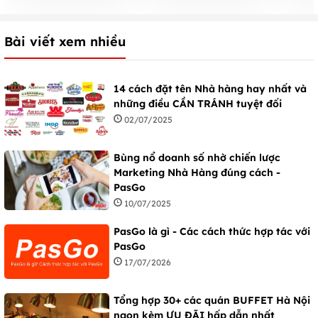
Bài viết xem nhiều
14 cách đặt tên Nhà hàng hay nhất và
những điều CẦN TRÁNH tuyệt đối
02/07/2025
Bùng nổ doanh số nhờ chiến lược
Marketing Nhà Hàng đúng cách -
PasGo
10/07/2025
PasGo là gì - Các cách thức hợp tác với
PasGo
17/07/2026
Tổng hợp 30+ các quán BUFFET Hà Nội
ngon kèm ƯU ĐÃI hấp dẫn nhất