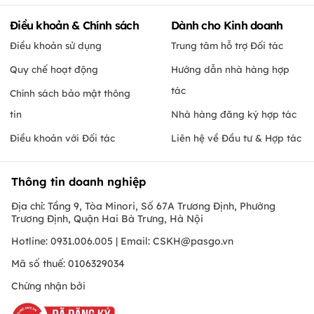
Điều khoản & Chính sách
Dành cho Kinh doanh
Điều khoản sử dụng
Trung tâm hỗ trợ Đối tác
Quy chế hoạt động
Hướng dẫn nhà hàng hợp
tác
Chính sách bảo mật thông
tin
Nhà hàng đăng ký hợp tác
Điều khoản với Đối tác
Liên hệ về Đầu tư & Hợp tác
Thông tin doanh nghiệp
Địa chỉ: Tầng 9, Tòa Minori, Số 67A Trương Định, Phường
Trương Định, Quận Hai Bà Trưng, Hà Nội
Hotline: 0931.006.005 | Email:
CSKH@pasgo.vn
Mã số thuế: 0106329034
Chứng nhận bởi