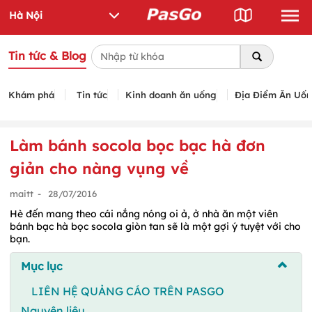
Tin tức & Blog
Khám phá
Tin tức
Kinh doanh ăn uống
Địa Điểm Ăn Uố
Làm bánh socola bọc bạc hà đơn
giản cho nàng vụng về
maitt
-
28/07/2016
Hè đến mang theo cái nắng nóng oi ả, ở nhà ăn một viên
bánh bạc hà bọc socola giòn tan sẽ là một gợi ý tuyệt với cho
bạn.
Mục lục
LIÊN HỆ QUẢNG CÁO TRÊN PASGO
Nguyên liệu