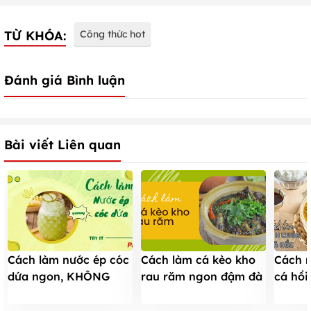
TỪ KHÓA:
Công thức hot
Đánh giá Bình luận
Bài viết Liên quan
Cách làm nước ép cóc
Cách làm cá kèo kho
Cách 
dứa ngon, KHÔNG
rau răm ngon đậm đà
cá hồ
KHÉ CỔ chỉ trong 10
KHÔNG BỊ NÁT màu
siêu 
phút
vàng nâu đẹp mắt
bé và 