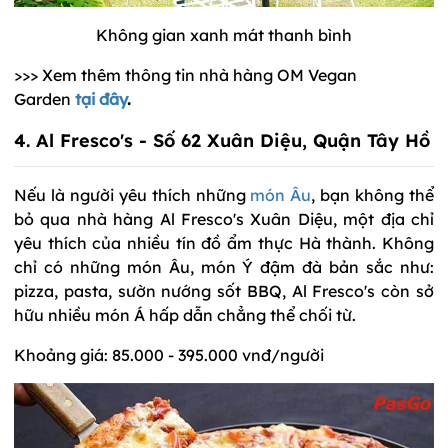
Không gian xanh mát thanh bình
>>> Xem thêm thông tin nhà hàng OM Vegan
Garden
tại đây
.
4. Al Fresco's - Số 62 Xuân Diệu, Quận Tây Hồ
Nếu là người yêu thích những
món Âu
, bạn không thể
bỏ qua nhà hàng Al Fresco's Xuân Diệu, một địa chỉ
yêu thích của nhiều tín đồ ẩm thực Hà thành. Không
chỉ có những món Âu, món Ý đậm đà bản sắc như:
pizza, pasta, sườn nướng sốt BBQ, Al Fresco's còn sở
hữu nhiều món Á hấp dẫn chẳng thể chối từ.
Khoảng giá: 85.000 - 395.000 vnđ/người