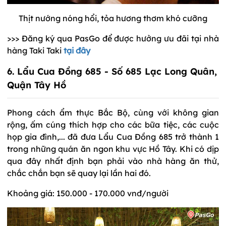
Thịt nướng nóng hổi, tỏa hương thơm khó cưỡng
>>> Đăng ký qua PasGo để được hưởng ưu đãi tại nhà
hàng Taki Taki
tại đây
6. Lẩu Cua Đồng 685 - Số 685 Lạc Long Quân,
Quận Tây Hồ
Phong cách ẩm thực Bắc Bộ, cùng với không gian
rộng, ấm cúng thích hợp cho các bữa tiệc, các cuộc
họp gia đình,... đã đưa Lẩu Cua Đồng 685 trở thành 1
trong những quán ăn ngon khu vực Hồ Tây. Khi có dịp
qua đây nhất định bạn phải vào nhà hàng ăn thử,
chắc chắn bạn sẽ quay lại lần hai đó.
Khoảng giá: 150.000 - 170.000 vnđ/người