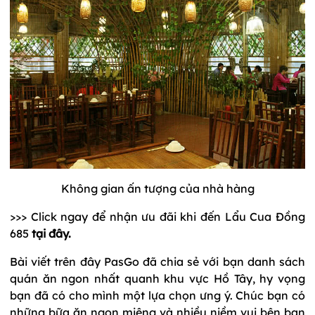
Không gian ấn tượng của nhà hàng
>>> Click ngay để nhận ưu đãi khi đến Lẩu Cua Đồng
685
tại đây
.
Bài viết trên đây PasGo đã chia sẻ với bạn danh sách
quán ăn ngon nhất quanh khu vực Hồ Tây, hy vọng
bạn đã có cho mình một lựa chọn ưng ý. Chúc bạn có
những bữa ăn ngon miệng và nhiều niềm vui bên bạn