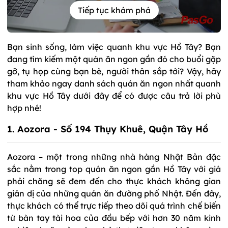
Tiếp tục khám phá
Bạn sinh sống, làm việc quanh khu vực Hồ Tây? Bạn
đang tìm kiếm một quán ăn ngon gần đó cho buổi gặp
gỡ, tụ họp cùng bạn bè, người thân sắp tới? Vậy, hãy
tham khảo ngay danh sách quán ăn ngon nhất quanh
khu vực Hồ Tây dưới đây để có được câu trả lời phù
hợp nhé!
1. Aozora - Số 194 Thụy Khuê, Quận Tây Hồ
Aozora – một trong những nhà hàng Nhật Bản đặc
sắc nằm trong top quán ăn ngon gần Hồ Tây với giá
phải chăng sẽ đem đến cho thực khách không gian
giản dị của những quán ăn đường phố Nhật. Đến đây,
thực khách có thể trực tiếp theo dõi quá trình chế biến
từ bàn tay tài hoa của đầu bếp với hơn 30 năm kinh