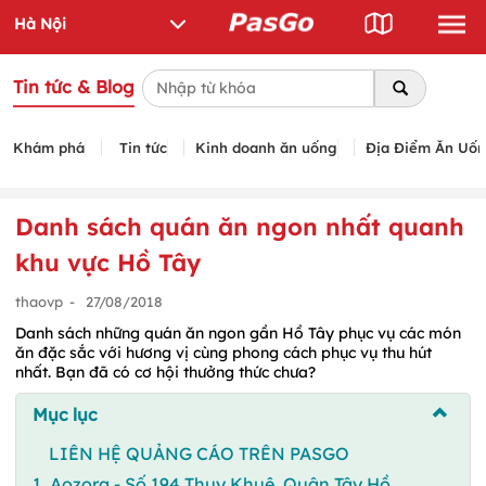
Tin tức & Blog
Khám phá
Tin tức
Kinh doanh ăn uống
Địa Điểm Ăn Uố
Danh sách quán ăn ngon nhất quanh
khu vực Hồ Tây
thaovp
-
27/08/2018
Danh sách những quán ăn ngon gần Hồ Tây phục vụ các món
ăn đặc sắc với hương vị cùng phong cách phục vụ thu hút
nhất. Bạn đã có cơ hội thưởng thức chưa?
Mục lục
LIÊN HỆ QUẢNG CÁO TRÊN PASGO
1. Aozora - Số 194 Thụy Khuê, Quận Tây Hồ