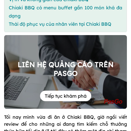
Chiaki BBQ có menu buffet gần 100 món khá đa
dạng
Thái độ phục vụ của nhân viên tại Chiaki BBQ
LIÊN HỆ QUẢNG CÁO TRÊN
PASGO
Tiếp tục khám phá
Tối nay mình vừa đi ăn ở Chiaki BBQ, giờ ngồi viết
review để cho những ai đang tìm kiếm chỗ thưởng
thức bữa tối dịp 8/3 tới đây có thêm một địa chỉ tham