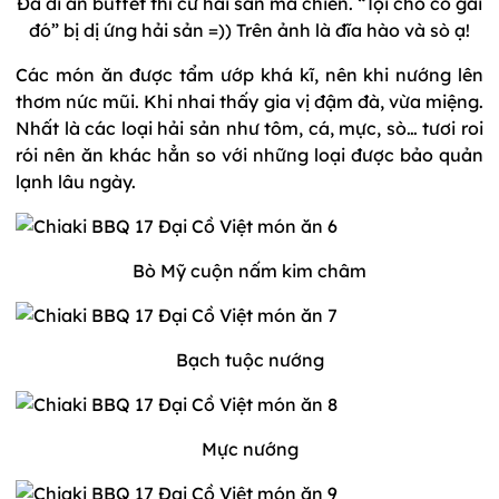
Đã đi ăn buffet thì cứ hải sản mà chiến. “Tội cho cô gái
đó” bị dị ứng hải sản =)) Trên ảnh là đĩa hào và sò ạ!
Các món ăn được tẩm ướp khá kĩ, nên khi nướng lên
thơm nức mũi. Khi nhai thấy gia vị đậm đà, vừa miệng.
Nhất là các loại hải sản như tôm, cá, mực, sò… tươi roi
rói nên ăn khác hẳn so với những loại được bảo quản
lạnh lâu ngày.
Bò Mỹ cuộn nấm kim châm
Bạch tuộc nướng
Mực nướng