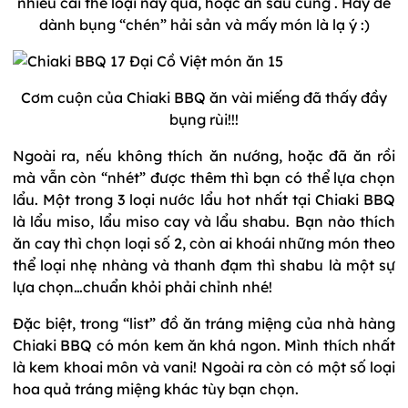
nhiều cái thể loại này quá, hoặc ăn sau cùng . Hãy để
dành bụng “chén” hải sản và mấy món là lạ ý :)
Cơm cuộn của Chiaki BBQ ăn vài miếng đã thấy đầy
bụng rùi!!!
Ngoài ra, nếu không thích ăn nướng, hoặc đã ăn rồi
mà vẫn còn “nhét” được thêm thì bạn có thể lựa chọn
lẩu. Một trong 3 loại nước lẩu hot nhất tại Chiaki BBQ
là lẩu miso, lẩu miso cay và lẩu shabu. Bạn nào thích
ăn cay thì chọn loại số 2, còn ai khoái những món theo
thể loại nhẹ nhàng và thanh đạm thì shabu là một sự
lựa chọn…chuẩn khỏi phải chỉnh nhé!
Đặc biệt, trong “list” đồ ăn tráng miệng của nhà hàng
Chiaki BBQ có món kem ăn khá ngon. Mình thích nhất
là kem khoai môn và vani! Ngoài ra còn có một số loại
hoa quả tráng miệng khác tùy bạn chọn.