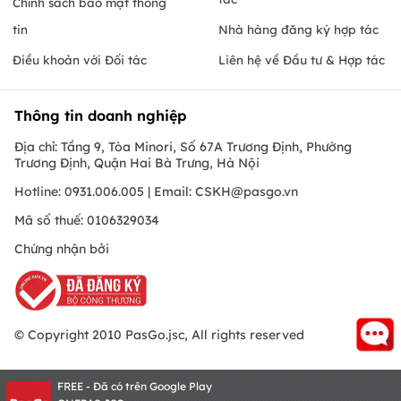
Chính sách bảo mật thông
tin
Nhà hàng đăng ký hợp tác
Điều khoản với Đối tác
Liên hệ về Đầu tư & Hợp tác
Thông tin doanh nghiệp
Địa chỉ: Tầng 9, Tòa Minori, Số 67A Trương Định, Phường
Trương Định, Quận Hai Bà Trưng, Hà Nội
Hotline: 0931.006.005 | Email:
CSKH@pasgo.vn
Mã số thuế: 0106329034
Chứng nhận bởi
© Copyright 2010 PasGo.jsc, All rights reserved
FREE - Đã có trên Google Play