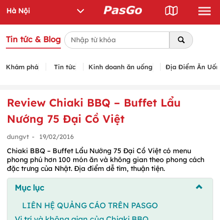
Tin tức & Blog
Khám phá
Tin tức
Kinh doanh ăn uống
Địa Điểm Ăn Uố
Review Chiaki BBQ – Buffet Lẩu
Nướng 75 Đại Cồ Việt
dungvt
-
19/02/2016
Chiaki BBQ – Buffet Lẩu Nướng 75 Đại Cồ Việt có menu
phong phú hơn 100 món ăn và không gian theo phong cách
đặc trưng của Nhật. Địa điểm dễ tìm, thuận tiện.
Mục lục
LIÊN HỆ QUẢNG CÁO TRÊN PASGO
Vị trí và không gian của Chiaki BBQ