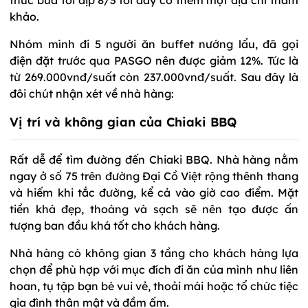
khảo.
Nhóm mình đi 5 người ăn buffet nướng lẩu, đã gọi
điện đặt trước qua PASGO nên được giảm 12%. Tức là
từ 269.000vnđ/suất còn 237.000vnđ/suất. Sau đây là
đôi chút nhận xét về nhà hàng:
Vị trí và không gian của Chiaki BBQ
Rất dễ để tìm đường đến Chiaki BBQ. Nhà hàng nằm
ngay ở số 75 trên đường Đại Cồ Việt rộng thênh thang
và hiếm khi tắc đường, kể cả vào giờ cao điểm. Mặt
tiền khá đẹp, thoáng và sạch sẽ nên tạo được ấn
tượng ban đầu khá tốt cho khách hàng.
Nhà hàng có không gian 3 tầng cho khách hàng lựa
chọn để phù hợp với mục đích đi ăn của mình như liên
hoan, tụ tập bạn bè vui vẻ, thoải mái hoặc tổ chức tiệc
gia đình thân mật và đầm ấm.