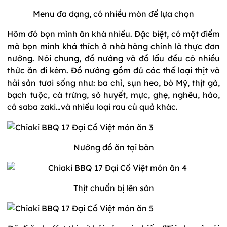
Menu đa dạng, có nhiều món để lựa chọn
Hôm đó bọn mình ăn khá nhiều. Đặc biệt, có một điểm
mà bọn mình khá thích ở nhà hàng chính là thực đơn
nướng. Nói chung, đồ nướng và đồ lẩu đều có nhiều
thức ăn đi kèm. Đồ nướng gồm đủ các thể loại thịt và
hải sản tươi sống như: ba chỉ, sụn heo, bò Mỹ, thịt gà,
bạch tuộc, cá trứng, sò huyết, mực, ghẹ, nghêu, hào,
cá saba zaki…và nhiều loại rau củ quả khác.
Nướng đồ ăn tại bàn
Thịt chuẩn bị lên sàn