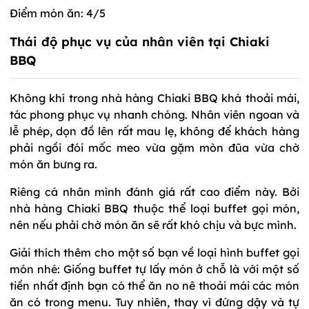
Điểm món ăn: 4/5
Thái độ phục vụ của nhân viên tại Chiaki
BBQ
Không khí trong nhà hàng Chiaki BBQ khá thoải mái,
tác phong phục vụ nhanh chóng. Nhân viên ngoan và
lễ phép, dọn đồ lên rất mau lẹ, không để khách hàng
phải ngồi đói mốc meo vừa gặm mòn đũa vừa chờ
món ăn bưng ra.
Riêng cá nhân mình đánh giá rất cao điểm này. Bởi
nhà hàng Chiaki BBQ thuộc thể loại buffet gọi món,
nên nếu phải chờ món ăn sẽ rất khó chịu và bực mình.
Giải thích thêm cho một số bạn về loại hình buffet gọi
món nhé: Giống buffet tự lấy món ở chỗ là với một số
tiền nhất định bạn có thể ăn no nê thoải mái các món
ăn có trong menu. Tuy nhiên, thay vì đứng dậy và tự