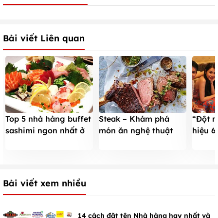
Bài viết Liên quan
Top 5 nhà hàng buffet
Steak – Khám phá
“Đột n
sashimi ngon nhất ở
món ăn nghệ thuật
hiệu 6
TpHCM
đầy sức hút
hớp hồ
Bài viết xem nhiều
14 cách đặt tên Nhà hàng hay nhất và