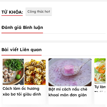
TỪ KHÓA:
Công thức hot
Đánh giá Bình luận
Bài viết Liên quan
Tự làm
Cách làm ốc hương
Bật mí cách nấu chè
Thái 
xào bơ tỏi giàu dinh
khoai môn đơn giản
dưỡng cực ngon
tuyệt ngon