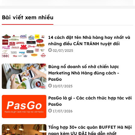
Bài viết xem nhiều
14 cách đặt tên Nhà hàng hay nhất và
những điều CẦN TRÁNH tuyệt đối
02/07/2025
Bùng nổ doanh số nhờ chiến lược
Marketing Nhà Hàng đúng cách -
PasGo
10/07/2025
PasGo là gì - Các cách thức hợp tác với
PasGo
17/07/2026
Tổng hợp 30+ các quán BUFFET Hà Nội
ngon kèm ƯU ĐÃI hấp dẫn nhất