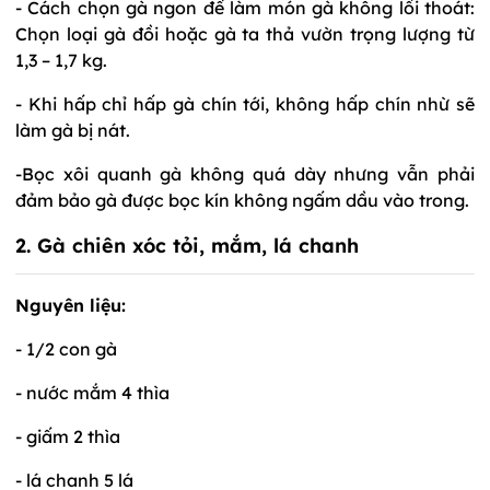
- Cách chọn gà ngon để làm món gà không lối thoát:
Chọn loại gà đồi hoặc gà ta thả vườn trọng lượng từ
1,3 – 1,7 kg.
- Khi hấp chỉ hấp gà chín tới, không hấp chín nhừ sẽ
làm gà bị nát.
-Bọc xôi quanh gà không quá dày nhưng vẫn phải
đảm bảo gà được bọc kín không ngấm dầu vào trong.
2. Gà chiên xóc tỏi, mắm, lá chanh
Nguyên liệu:
- 1/2 con gà
- nước mắm 4 thìa
- giấm 2 thìa
- lá chanh 5 lá