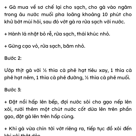
+ Gà mua về sơ chế lại cho sạch, cho gà vào ngâm
trong âu nước muối pha loãng khoảng 10 phút cho
khử bớt mùi hôi, sau đó vớt gà ra rửa sạch với nước.
+ Hành lá nhặt bỏ rễ, rửa sạch, thái khúc nhỏ.
+ Gừng cạo vỏ, rửa sạch, băm nhỏ.
Bước 2:
Ướp thịt gà với ½ thìa cà phê hạt tiêu xay, 1 thìa cà
phê hạt nêm, 1 thìa cà phê đường, ½ thìa cà phê muối.
Bước 3:
+ Đặt nồi hấp lên bếp, đợi nước sôi cho gạo nếp lên
xôi, rưới thêm một chút nước cốt dừa lên trên phần
gạo, đặt gà lên trên hấp cùng.
+ Khi gà vừa chín tới vớt riêng ra, tiếp tục đồ xôi đến
khi xôi thật dẻo.