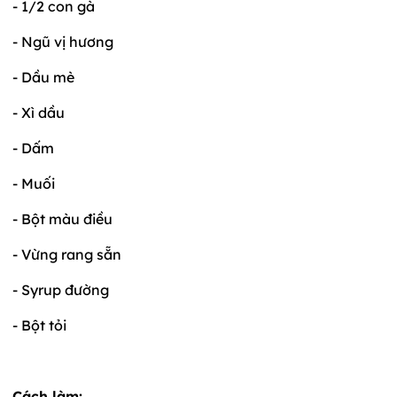
- 1/2 con gà
- Ngũ vị hương
- Dầu mè
- Xì dầu
- Dấm
- Muối
- Bột màu điều
- Vừng rang sẵn
- Syrup đường
- Bột tỏi
Cách làm: