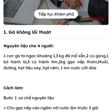
Tiếp tục khám phá
1. Gà không lối thoát
Nguyên liệu cho 4 người:
1 con gà ta ngon khoảng 1,3 kg đã mổ sẵn,2 củ gừng,1
bó hành lá,3 củ hành tím,1kg gạo nếp thơm,Muối,
đường, hạt tiêu xay, hạt nêm, 1 lon nước cốt dừa
Cách làm:
Bước 1: sơ chế nguyên liệu
+ Cho gạo nếp vào ngâm với nước ấm trước 2 giờ.