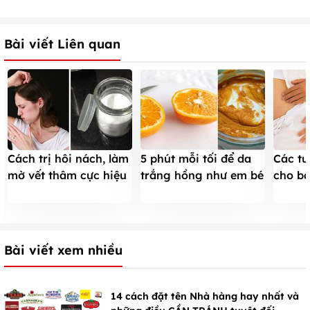
Bài viết Liên quan
Cách trị hôi nách, làm
5 phút mỗi tối để da
Các tư
mờ vết thâm cực hiệu
trắng hồng như em bé
cho b
quả
trong 2 tuần
hưởng
Bài viết xem nhiều
14 cách đặt tên Nhà hàng hay nhất và