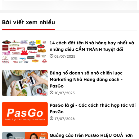
đơn gi
Bài viết xem nhiều
14 cách đặt tên Nhà hàng hay nhất và
những điều CẦN TRÁNH tuyệt đối
02/07/2025
Bùng nổ doanh số nhờ chiến lược
Marketing Nhà Hàng đúng cách -
PasGo
10/07/2025
PasGo là gì - Các cách thức hợp tác với
PasGo
17/07/2026
Quảng cáo trên PasGo HIỆU QUẢ hơn