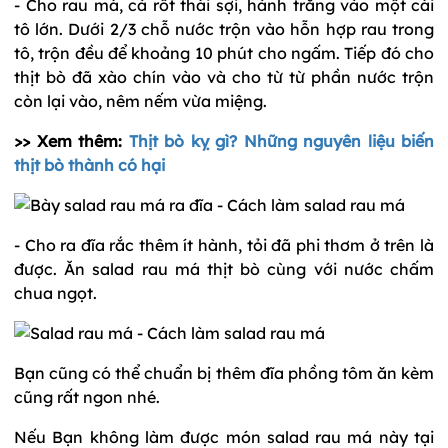
- Cho rau má, cà rốt thái sợi, hành trắng vào một cái
tô lớn. Dưới 2/3 chỗ nước trộn vào hỗn hợp rau trong
tô, trộn đều để khoảng 10 phút cho ngấm. Tiếp đó cho
thịt bò đã xào chín vào và cho từ từ phần nước trộn
còn lại vào, nêm nếm vừa miệng.
>> Xem thêm:
Thịt bò kỵ gì? Những nguyên liệu biến
thịt bò thành có hại
- Cho ra đĩa rắc thêm ít hành, tỏi đã phi thơm ở trên là
được. Ăn salad rau má thịt bò cùng với nước chấm
chua ngọt.
Bạn cũng có thể chuẩn bị thêm đĩa phồng tôm ăn kèm
cũng rất ngon nhé.
Nếu Bạn không làm được món salad rau má này tại