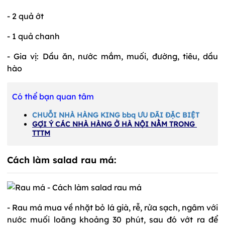
- 2 quả ớt
- 1 quả chanh
- Gia vị: Dầu ăn, nước mắm, muối, đường, tiêu, dầu
hào
Có thể bạn quan tâm
CHUỖI NHÀ HÀNG KING bbq ƯU ĐÃI ĐẶC BIỆT
GỢI Ý CÁC NHÀ HÀNG Ở HÀ NỘI NẰM TRONG 
TTTM
Cách làm salad rau má:
- Rau má mua về nhặt bỏ lá già, rễ, rửa sạch, ngâm với
nước muối loãng khoảng 30 phút, sau đó vớt ra để