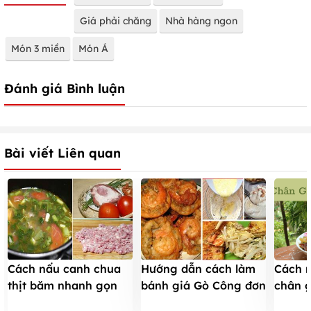
Giá phải chăng
Nhà hàng ngon
Món 3 miền
Món Á
Đánh giá Bình luận
Bài viết Liên quan
Cách nấu canh chua
Hướng dẫn cách làm
Cách n
thịt băm nhanh gọn
bánh giá Gò Công đơn
chân g
ngày đầu tuần
giản tại nhà
CHUẨ