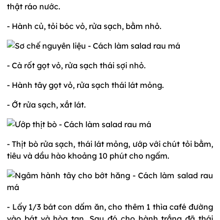
thật ráo nước.
- Hành củ, tỏi bóc vỏ, rửa sạch, bằm nhỏ.
- Cà rốt gọt vỏ, rửa sạch thái sợi nhỏ.
- Hành tây gọt vỏ, rửa sạch thái lát mỏng.
- Ớt rửa sạch, xắt lát.
- Thịt bò rửa sạch, thái lát mỏng, ướp với chút tỏi bằm,
tiêu và dầu hào khoảng 10 phút cho ngấm.
- Lấy 1/3 bát con dấm ăn, cho thêm 1 thìa café đường
vào bát và hòa tan. Sau đó cho hành trắng đã thái