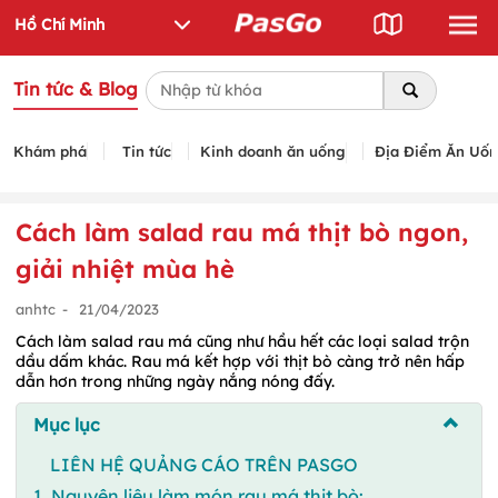
Tin tức & Blog
Khám phá
Tin tức
Kinh doanh ăn uống
Địa Điểm Ăn Uố
Cách làm salad rau má thịt bò ngon,
giải nhiệt mùa hè
anhtc
-
21/04/2023
Cách làm salad rau má cũng như hầu hết các loại salad trộn
dầu dấm khác. Rau má kết hợp với thịt bò càng trở nên hấp
dẫn hơn trong những ngày nắng nóng đấy.
Mục lục
LIÊN HỆ QUẢNG CÁO TRÊN PASGO
1. Nguyên liệu làm món rau má thịt bò: