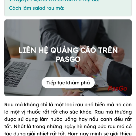
Cách làm salad rau má:
LIÊN HỆ QUẢNG CÁO TRÊN
PASGO
Tiếp tục khám phá
Rau má không chỉ là một loại rau phổ biến mà nó còn
là một vị thuốc rất tốt cho sức khỏe. Rau má thường
được sử dụng làm nước uống hay nấu canh đều rất
tốt. Nhất là trong những ngày hè nóng bức rau má có
tác dụng giải nhiệt rất tốt. Hôm nay mình sẽ giới thiệu