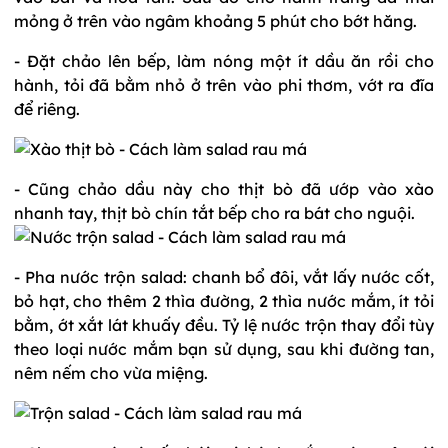
mỏng ở trên vào ngâm khoảng 5 phút cho bớt hăng.
- Đặt chảo lên bếp, làm nóng một ít dầu ăn rồi cho
hành, tỏi đã bằm nhỏ ở trên vào phi thơm, vớt ra đĩa
để riêng.
- Cũng chảo dầu này cho thịt bò đã ướp vào xào
nhanh tay, thịt bò chín tắt bếp cho ra bát cho nguội.
- Pha nước trộn salad: chanh bổ đôi, vắt lấy nước cốt,
bỏ hạt, cho thêm 2 thìa đường, 2 thìa nước mắm, ít tỏi
bằm, ớt xắt lát khuấy đều. Tỷ lệ nước trộn thay đổi tùy
theo loại nước mắm bạn sử dụng, sau khi đường tan,
nêm nếm cho vừa miệng.