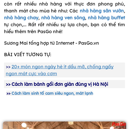
còn rất nhiều nhà hàng với thực đơn phong phú,
thanh mát cho mùa hè như: Các
nhà hàng sân vườn
,
nhà hàng chay
,
nhà hàng ven sông
,
nhà hàng buffet
tự chọn,... Rất rất nhiều sự lựa chọn, bạn có thể tìm
hiểu thêm trên PasGo nhé!
Sương Mai tổng hợp từ Internet - PasGo.vn
BÀI VIẾT TƯƠNG TỰ:
>>
20+ món ngon ngày hè ít dầu mỡ, chống ngấy
ngon mát cực vào cơm
>>
Cách làm bánh gối đơn giản đúng vị Hà Nội
>>
Cách làm sinh tố cam siêu ngon, mát lạnh