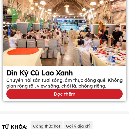
Dìn Ký Cù Lao Xanh
Chuyên hải sản tươi sống, ẩm thực đồng quê. Không
gian rộng rãi, view sông, chòi lá, phòng riêng.
Đọc thêm
TỪ KHÓA:
Công thức hot
Gợi ý địa chỉ