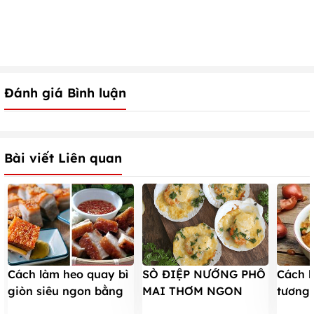
Đánh giá Bình luận
Bài viết Liên quan
Cách làm heo quay bì
SÒ ĐIỆP NƯỚNG PHÔ
Cách 
giòn siêu ngon bằng
MAI THƠM NGON
tương
chảo
BÉO NGẬY KHÔNG
cơm