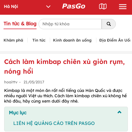
Tin tức & Blog
Khám phá
Tin tức
Kinh doanh ăn uống
Địa Điểm Ăn Uố
Cách làm kimbap chiên xù giòn rụm,
nóng hổi
hoaittv
-
21/05/2017
Kimbap là một món ăn rất nổi tiếng của Hàn Quốc và được
nhiều người Việt ưu thích. Cách làm kimbap chiên xù không hề
khó đâu, hãy cùng xem dưới đây nhé.
Mục lục
LIÊN HỆ QUẢNG CÁO TRÊN PASGO