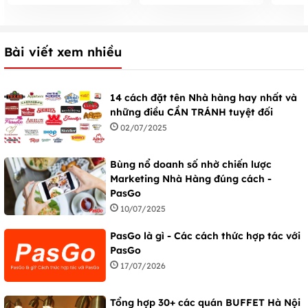
THỂ BỎ QUA
Bài viết xem nhiều
14 cách đặt tên Nhà hàng hay nhất và
những điều CẦN TRÁNH tuyệt đối
02/07/2025
Bùng nổ doanh số nhờ chiến lược
Marketing Nhà Hàng đúng cách -
PasGo
10/07/2025
PasGo là gì - Các cách thức hợp tác với
PasGo
17/07/2026
Tổng hợp 30+ các quán BUFFET Hà Nội