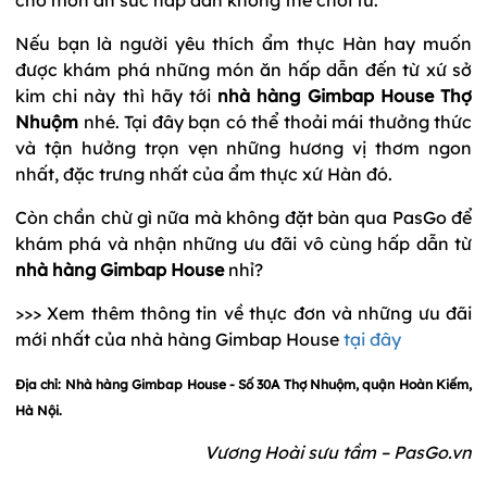
Nếu bạn là người yêu thích ẩm thực Hàn hay muốn
được khám phá những món ăn hấp dẫn đến từ xứ sở
kim chi này thì hãy tới
nhà hàng Gimbap House Thợ
Nhuộm
nhé. Tại đây bạn có thể thoải mái thưởng thức
và tận hưởng trọn vẹn những hương vị thơm ngon
nhất, đặc trưng nhất của ẩm thực xứ Hàn đó.
Còn chần chừ gì nữa mà không đặt bàn qua PasGo để
khám phá và nhận những ưu đãi vô cùng hấp dẫn từ
nhà hàng Gimbap House
nhỉ?
>>> Xem thêm thông tin về thực đơn và những ưu đãi
mới nhất của nhà hàng Gimbap House
tại đây
Địa chỉ: Nhà hàng Gimbap House - Số 30A Thợ Nhuộm, quận Hoàn Kiếm,
Hà Nội.
Vương Hoài sưu tầm – PasGo.vn