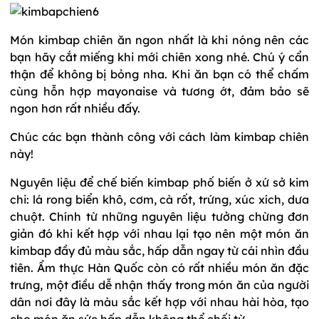
Món kimbap chiên ăn ngon nhất là khi nóng nên các
bạn hãy cắt miếng khi mới chiên xong nhé. Chú ý cẩn
thận để không bị bỏng nha. Khi ăn bạn có thể chấm
cùng hỗn hợp mayonaise và tương ớt, đảm bảo sẽ
ngon hơn rất nhiều đấy.
Chúc các bạn thành công với cách làm kimbap chiên
này!
Nguyên liệu để chế biến kimbap phố biến ở xứ sở kim
chi: lá rong biển khô, cơm, cà rốt, trứng, xúc xích, dưa
chuột. Chính từ những nguyên liệu tưởng chừng đơn
giản đó khi kết hợp với nhau lại tạo nên một món ăn
kimbap đầy đủ màu sắc, hấp dẫn ngay từ cái nhìn đầu
tiên. Ẩm thực Hàn Quốc còn có rất nhiều món ăn đặc
trưng, một điều dễ nhận thấy trong món ăn của người
dân nơi đây là màu sắc kết hợp với nhau hài hòa, tạo
cho món ăn sức hấp dẫn không thể chối từ.