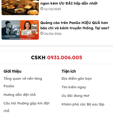
ngon kèm ƯU ĐÃI hấp dẫn nhất
12/10/2025
Quảng cáo trên PasGo HIỆU QUẢ hơn
báo chí và kênh truyền thống. Tại sao?
24/04/2026
CSKH
0931.006.005
Giới thiệu
Tiện ích
Tổng quan về nền tảng
Địa điểm gần bạn
PasGo
Tìm kiếm ngay
Hướng dẫn đặt chỗ
Ưu đãi đang Hot
Câu hỏi thường gặp khi đặt
Khám phá các Bộ sưu tập
chỗ