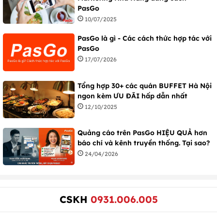
PasGo
10/07/2025
PasGo là gì - Các cách thức hợp tác với
PasGo
17/07/2026
Tổng hợp 30+ các quán BUFFET Hà Nội
ngon kèm ƯU ĐÃI hấp dẫn nhất
12/10/2025
Quảng cáo trên PasGo HIỆU QUẢ hơn
báo chí và kênh truyền thống. Tại sao?
24/04/2026
CSKH
0931.006.005