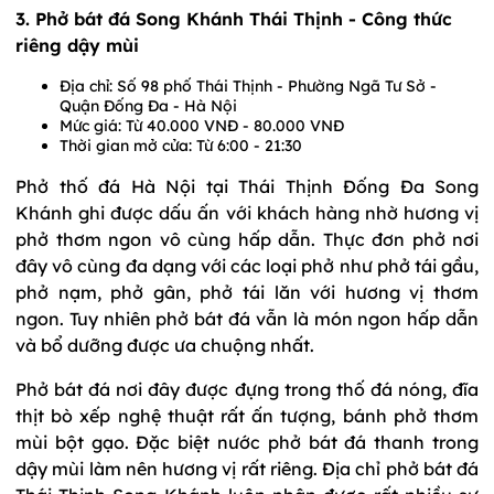
3. Phở bát đá Song Khánh Thái Thịnh - Công thức
riêng dậy mùi
Địa chỉ: Số 98 phố Thái Thịnh - Phường Ngã Tư Sở -
Quận Đống Đa - Hà Nội
Mức giá: Từ 40.000 VNĐ - 80.000 VNĐ
Thời gian mở cửa: Từ 6:00 - 21:30
Phở thố đá Hà Nội tại Thái Thịnh Đống Đa Song
Khánh ghi được dấu ấn với khách hàng nhờ hương vị
phở thơm ngon vô cùng hấp dẫn. Thực đơn phở nơi
đây vô cùng đa dạng với các loại phở như phở tái gầu,
phở nạm, phở gân, phở tái lăn với hương vị thơm
ngon. Tuy nhiên phở bát đá vẫn là món ngon hấp dẫn
và bổ dưỡng được ưa chuộng nhất.
Phở bát đá nơi đây được đựng trong thố đá nóng, đĩa
thịt bò xếp nghệ thuật rất ấn tượng, bánh phở thơm
mùi bột gạo. Đặc biệt nước phở bát đá thanh trong
dậy mùi làm nên hương vị rất riêng. Địa chỉ phở bát đá