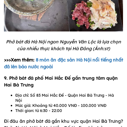
Phở bát đá Hà Nội ngon Nguyễn Văn Lộc là lựa chọn
của nhiều thực khách tại Hà Đông (Ảnh:st)
>>>Xem thêm:
8 món ăn đặc sản Hà Nội nổi tiếng nhất
đã lên báo nước ngoài
9. Phở bát đá phố Mai Hắc Đế gần trung tâm quận
Hai Bà Trưng
Địa chỉ: Số 83 Mai Hắc Đế - Quận Hai Bà Trưng - Hà
Nội
Mức giá: Khoảng từ 40.000 VNĐ - 100.000 VNĐ
Thời gian: từ 6:30 - 22:00
Đi đâu ăn phở bát đá gần khu vực quận Hai Bà Trưng?