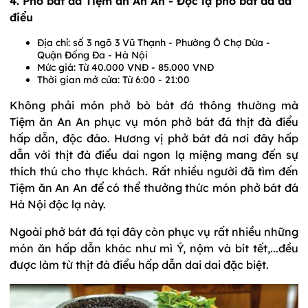
4. Phở bát đá Tiệm ăn An An - Độc lạ phở bát đá đà
điểu
Địa chỉ: số 3 ngõ 3 Vũ Thạnh - Phường Ô Chợ Dừa -
Quận Đống Đa - Hà Nội
Mức giá: Từ 40.000 VNĐ - 85.000 VNĐ
Thời gian mở cửa: Từ 6:00 - 21:00
Không phải món phở bò bát đá thông thường mà
Tiệm ăn An An phục vụ món phở bát đá thịt đà điểu
hấp dẫn, độc đáo. Hương vị phở bát đá nơi đây hấp
dẫn với thịt đà điểu dai ngon lạ miệng mang đến sự
thích thú cho thực khách. Rất nhiều người đã tìm đến
Tiệm ăn An An để có thể thưởng thức món phở bát đá
Hà Nội độc lạ này.
Ngoài phở bát đá tại đây còn phục vụ rất nhiều những
món ăn hấp dẫn khác như mì Ý, nộm và bít tết,...đều
được làm từ thịt đà điểu hấp dẫn dai dai đặc biệt.