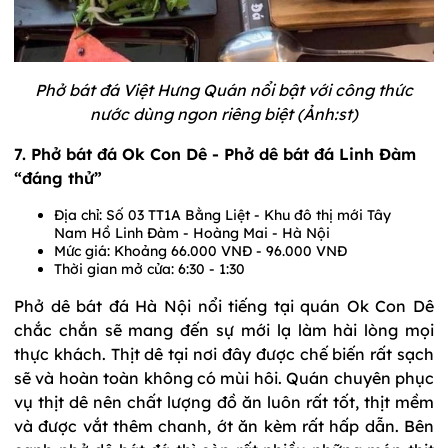
Phở bát đá Việt Hưng Quán nổi bật với công thức
nước dùng ngon riêng biệt (Ảnh:st)
7. Phở bát đá Ok Con Dê - Phở dê bát đá Linh Đàm
“đáng thử”
Địa chỉ: Số 03 TT1A Bằng Liệt - Khu đô thị mới Tây
Nam Hồ Linh Đàm - Hoàng Mai - Hà Nội
Mức giá: Khoảng 66.000 VNĐ - 96.000 VNĐ
Thời gian mở cửa: 6:30 - 1:30
Phở dê bát đá Hà Nội nổi tiếng tại quán Ok Con Dê
chắc chắn sẽ mang đến sự mới lạ làm hài lòng mọi
thực khách. Thịt dê tại nơi đây được chế biến rất sạch
sẽ và hoàn toàn không có mùi hôi. Quán chuyên phục
vụ thịt dê nên chất lượng đồ ăn luôn rất tốt, thịt mềm
và được vắt thêm chanh, ớt ăn kèm rất hấp dẫn. Bên