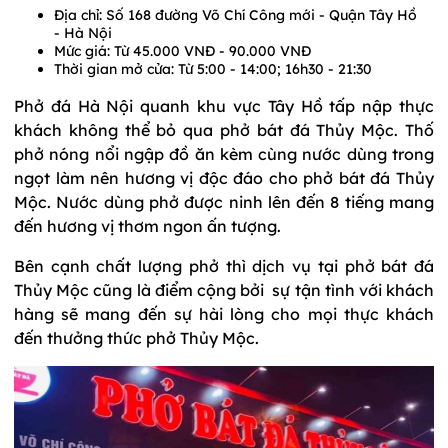
Địa chỉ: Số 168 đường Võ Chí Công mới - Quận Tây Hồ
- Hà Nội
Mức giá: Từ 45.000 VNĐ - 90.000 VNĐ
Thời gian mở cửa: Từ 5:00 - 14:00; 16h30 - 21:30
Phở đá Hà Nội quanh khu vực Tây Hồ tấp nập thực
khách không thể bỏ qua phở bát đá Thủy Mộc. Thố
phở nóng nổi ngập đồ ăn kèm cùng nước dùng trong
ngọt làm nên hương vị độc đáo cho phở bát đá Thủy
Mộc. Nước dùng phở được ninh lên đến 8 tiếng mang
đến hương vị thơm ngon ấn tượng.
Bên cạnh chất lượng phở thì dịch vụ tại phở bát đá
Thủy Mộc cũng là điểm cộng bởi sự tận tình với khách
hàng sẽ mang đến sự hài lòng cho mọi thực khách
đến thưởng thức phở Thủy Mộc.