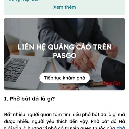
Xem thêm
LIÊN HỆ QUẢNG CÁO TRÊN
PASGO
Tiếp tục khám phá
I. Phở bát đá là gì?
Rất nhiều người quan tâm tìm hiểu phở bát đá là gì mà
được nhiều người yêu thích đến vậy. Phở bát đá Hà
Nội vẫn là hương vị phở cổ truyền quen thuộc của
phở