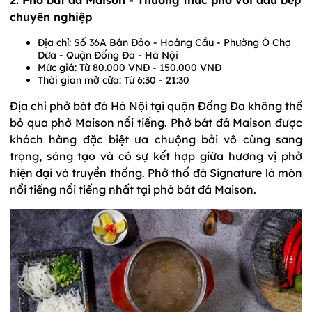
2. Phở bát đá Maison - Thưởng thức phở với đầu bếp
chuyên nghiệp
Địa chỉ: Số 36A Bán Đảo - Hoàng Cầu - Phường Ô Chợ
Dừa - Quận Đống Đa - Hà Nội
Mức giá: Từ 80.000 VNĐ - 150.000 VNĐ
Thời gian mở cửa: Từ 6:30 - 21:30
Địa chỉ phở bát đá Hà Nội tại quận Đống Đa không thể
bỏ qua phở Maison nổi tiếng. Phở bát đá Maison được
khách hàng đặc biệt ưa chuộng bởi vô cùng sang
trọng, sáng tạo và có sự kết hợp giữa hương vị phở
hiện đại và truyền thống. Phở thố đá Signature là món
nổi tiếng nổi tiếng nhất tại phở bát đá Maison.