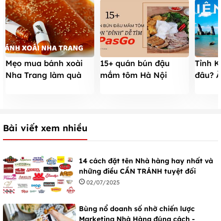
Mẹo mua bánh xoài
15+ quán bún đậu
Tỉnh K
Nha Trang làm quà
mắm tôm Hà Nội
đâu? Ă
ngon, rẻ không bị pha
NGON có tiếng DỄ
Kiên G
bột.
TÌM theo QUẬN
Bài viết xem nhiều
14 cách đặt tên Nhà hàng hay nhất và
những điều CẦN TRÁNH tuyệt đối
02/07/2025
Bùng nổ doanh số nhờ chiến lược
Marketing Nhà Hàng đúng cách -