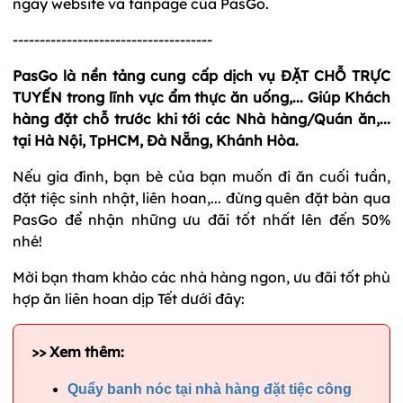
ngay website và fanpage của PasGo.
-------------------------------------
PasGo là nền tảng cung cấp dịch vụ ĐẶT CHỖ TRỰC
TUYẾN trong lĩnh vực ẩm thực ăn uống,... Giúp Khách
hàng đặt chỗ trước khi tới các Nhà hàng/Quán ăn,...
tại Hà Nội, TpHCM, Đà Nẵng, Khánh Hòa.
Nếu gia đình, bạn bè của bạn muốn đi ăn cuối tuần,
đặt tiệc sinh nhật, liên hoan,... đừng quên đặt bàn qua
PasGo để nhận những ưu đãi tốt nhất lên đến 50%
nhé!
Mời bạn tham khảo các nhà hàng ngon, ưu đãi tốt phù
hợp ăn liên hoan dịp Tết dưới đây:
>> Xem thêm:
Quẩy banh nóc tại nhà hàng đặt tiệc công