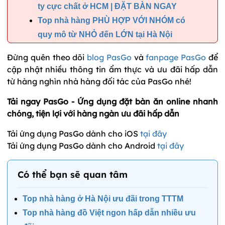
ty cực chất ở HCM | ĐẶT BÀN NGAY
Top nhà hàng PHÙ HỢP VỚI NHÓM có
quy mô từ NHỎ đến LỚN tại Hà Nội
Đừng quên theo dõi
blog PasGo
và
fanpage PasGo
để
cập nhật nhiều thông tin ẩm thực và ưu đãi hấp dẫn
từ hàng nghìn nhà hàng đối tác của PasGo nhé!
Tải ngay PasGo - Ứng dụng đặt bàn ăn online nhanh
chóng, tiện lợi với hàng ngàn ưu đãi hấp dẫn
Tải ứng dụng PasGo dành cho iOS
tại đây
Tải ứng dụng PasGo dành cho Android
tại đây
Có thể bạn sẽ quan tâm
Top nhà hàng ở Hà Nội ưu đãi trong TTTM
Top nhà hàng đồ Việt ngon hấp dẫn nhiều ưu