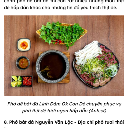
cạnh phở dê bát đá thì còn rất nhiều những món thịt
dê hấp dẫn khác cho những tín đồ yêu thích thịt dê.
Phở dê bát đá Linh Đàm Ok Con Dê chuyên phục vụ
phở thịt dê tươi ngon hấp dẫn (Ảnh:st)
8. Phở bát đá Nguyễn Văn Lộc - Địa chỉ phở tươi thái