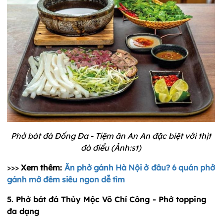
Phở bát đá Đống Đa - Tiệm ăn An An đặc biệt với thịt
đà điểu (Ảnh:st)
>>>
Xem thêm:
Ăn phở gánh Hà Nội ở đâu? 6 quán phở
gánh mở đêm siêu ngon dễ tìm
5. Phở bát đá Thủy Mộc Võ Chí Công - Phở topping
đa dạng