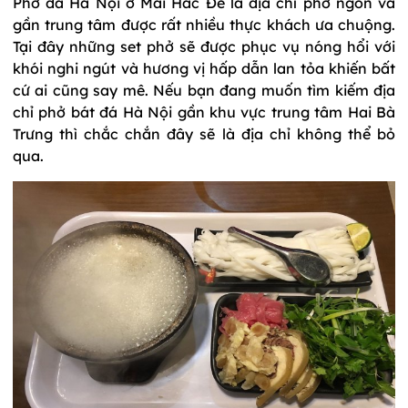
Phở đá Hà Nội ở Mai Hắc Đế là địa chỉ phở ngon và
gần trung tâm được rất nhiều thực khách ưa chuộng.
Tại đây những set phở sẽ được phục vụ nóng hổi với
khói nghi ngút và hương vị hấp dẫn lan tỏa khiến bất
cứ ai cũng say mê. Nếu bạn đang muốn tìm kiếm địa
chỉ phở bát đá Hà Nội gần khu vực trung tâm Hai Bà
Trưng thì chắc chắn đây sẽ là địa chỉ không thể bỏ
qua.