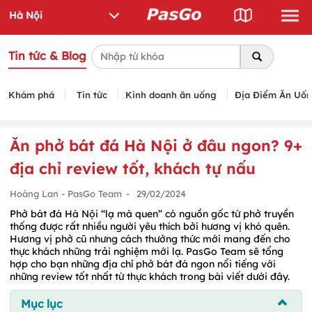
Tin tức & Blog
Khám phá
Tin tức
Kinh doanh ăn uống
Địa Điểm Ăn Uố
Ăn phở bát đá Hà Nội ở đâu ngon? 9+
địa chỉ review tốt, khách tự nấu
Hoàng Lan - PasGo Team
-
29/02/2024
Phở bát đá Hà Nội “lạ mà quen” có nguồn gốc từ phở truyền
thống được rất nhiều người yêu thích bởi hương vị khó quên.
Hương vị phở cũ nhưng cách thưởng thức mới mang đến cho
thực khách những trải nghiệm mới lạ. PasGo Team sẽ tổng
hợp cho bạn những địa chỉ phở bát đá ngon nổi tiếng với
những review tốt nhất từ thực khách trong bài viết dưới đây.
Mục lục