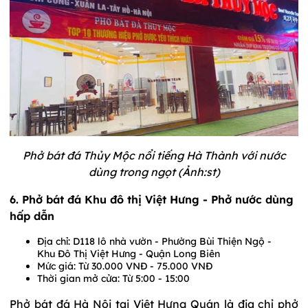
Phở bát đá Thủy Mộc nổi tiếng Hà Thành với nước
dùng trong ngọt (Ảnh:st)
6. Phở bát đá Khu đô thị Việt Hưng - Phở nước dùng
hấp dẫn
Địa chỉ: D118 lô nhà vườn - Phường Bùi Thiện Ngộ -
Khu Đô Thị Việt Hưng - Quận Long Biên
Mức giá: Từ 30.000 VNĐ - 75.000 VNĐ
Thời gian mở cửa: Từ 5:00 - 15:00
Phở bát đá Hà Nội tại Việt Hưng Quán là địa chỉ phở