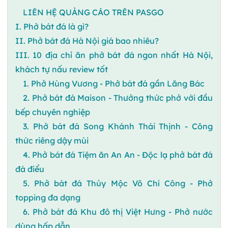
LIÊN HỆ QUẢNG CÁO TRÊN PASGO
I. Phở bát đá là gì?
II. Phở bát đá Hà Nội giá bao nhiêu?
III. 10 địa chỉ ăn phở bát đá ngon nhất Hà Nội,
khách tự nấu review tốt
1. Phở Hùng Vương - Phở bát đá gần Lăng Bác
2. Phở bát đá Maison - Thưởng thức phở với đầu
bếp chuyên nghiệp
3. Phở bát đá Song Khánh Thái Thịnh - Công
thức riêng dậy mùi
4. Phở bát đá Tiệm ăn An An - Độc lạ phở bát đá
đà điểu
5. Phở bát đá Thủy Mộc Võ Chí Công - Phở
topping đa dạng
6. Phở bát đá Khu đô thị Việt Hưng - Phở nước
dùng hấp dẫn