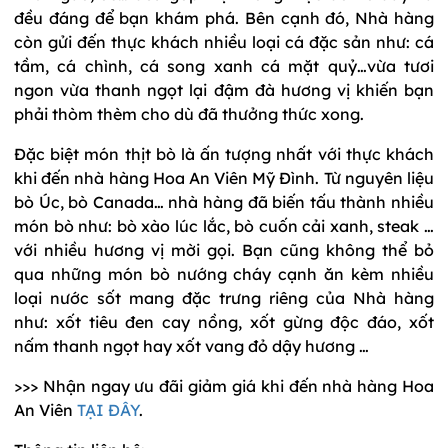
đều đáng để bạn khám phá. Bên cạnh đó, Nhà hàng
còn gửi đến thực khách nhiều loại cá đặc sản như: cá
tầm, cá chình, cá song xanh cá mặt quỷ…vừa tươi
ngon vừa thanh ngọt lại đậm đà hương vị khiến bạn
phải thòm thèm cho dù đã thưởng thức xong.
Đặc biệt món thịt bò là ấn tượng nhất với thực khách
khi đến nhà hàng Hoa An Viên Mỹ Đình. Từ nguyên liệu
bò Úc, bò Canada… nhà hàng đã biến tấu thành nhiều
món bò như: bò xào lúc lắc, bò cuốn cải xanh, steak …
với nhiều hương vị mời gọi. Bạn cũng không thể bỏ
qua những món bò nướng cháy cạnh ăn kèm nhiều
loại nước sốt mang đặc trưng riêng của Nhà hàng
như: xốt tiêu đen cay nồng, xốt gừng độc đáo, xốt
nấm thanh ngọt hay xốt vang đỏ dậy hương …
>>> Nhận ngay ưu đãi giảm giá khi đến nhà hàng Hoa
An Viên
TẠI ĐÂY
.