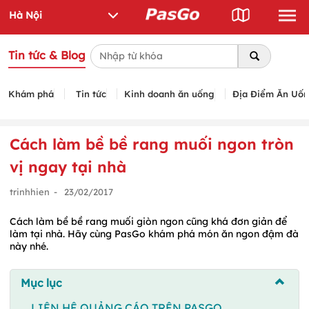
Tin tức & Blog
Khám phá
Tin tức
Kinh doanh ăn uống
Địa Điểm Ăn Uố
Cách làm bề bề rang muối ngon tròn
vị ngay tại nhà
trinhhien
-
23/02/2017
Cách làm bề bề rang muối giòn ngon cũng khá đơn giản để
làm tại nhà. Hãy cùng PasGo khám phá món ăn ngon đậm đà
này nhé.
Mục lục
LIÊN HỆ QUẢNG CÁO TRÊN PASGO