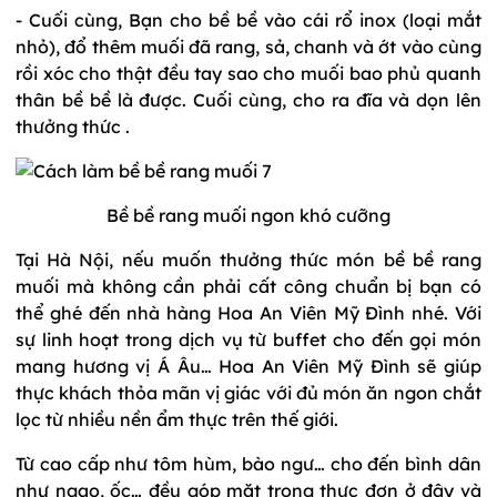
- Cuối cùng, Bạn cho bề bề vào cái rổ inox (loại mắt
nhỏ), đổ thêm muối đã rang, sả, chanh và ớt vào cùng
rồi xóc cho thật đều tay sao cho muối bao phủ quanh
thân bề bề là được. Cuối cùng, cho ra đĩa và dọn lên
thưởng thức .
Bề bề rang muối ngon khó cưỡng
Tại Hà Nội, nếu muốn thưởng thức món bề bề rang
muối mà không cần phải cất công chuẩn bị bạn có
thể ghé đến nhà hàng Hoa An Viên Mỹ Đình nhé. Với
sự linh hoạt trong dịch vụ từ buffet cho đến gọi món
mang hương vị Á Âu… Hoa An Viên Mỹ Đình sẽ giúp
thực khách thỏa mãn vị giác với đủ món ăn ngon chắt
lọc từ nhiều nền ẩm thực trên thế giới.
Từ cao cấp như tôm hùm, bào ngư… cho đến bình dân
như ngao, ốc… đều góp mặt trong thực đơn ở đây và