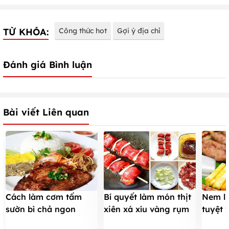
TỪ KHÓA:
Công thức hot
Gợi ý địa chỉ
Đánh giá Bình luận
Bài viết Liên quan
Cách làm cơm tấm
Bí quyết làm món thịt
Nem lụ
sườn bì chả ngon
xiên xá xíu vàng rụm
tuyệt 
đúng kiểu Sài thành
thơm ngon
thực C