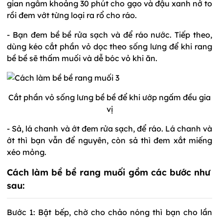
gian ngâm khoảng 30 phút cho gạo và đậu xanh nở to
rồi đem vớt từng loại ra rổ cho ráo.
- Bạn đem bề bề rửa sạch và để ráo nước. Tiếp theo,
dùng kéo cắt phần vỏ dọc theo sống lưng để khi rang
bề bề sẽ thấm muối và dễ bóc vỏ khi ăn.
Cắt phần vỏ sống lưng bề bề để khi ướp ngấm đều gia
vị
- Sả, lá chanh và ớt đem rửa sạch, để ráo. Lá chanh và
ớt thì bạn vẫn để nguyên, còn sả thì đem xắt miếng
xéo mỏng.
Cách làm bề bề rang muối gồm các bước như
sau:
Bước 1:
Bật bếp, chờ cho chảo nóng thì bạn cho lần