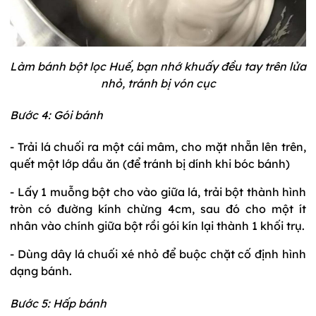
Làm bánh bột lọc Huế, bạn nhớ khuấy đều tay trên lửa
nhỏ, tránh bị vón cục
Bước 4: Gói bánh
- Trải lá chuối ra một cái mâm, cho mặt nhẵn lên trên,
quết một lớp dầu ăn (để tránh bị dính khi bóc bánh)
- Lấy 1 muỗng bột cho vào giữa lá, trải bột thành hình
tròn có đường kính chừng 4cm, sau đó cho một ít
nhân vào chính giữa bột rồi gói kín lại thành 1 khối trụ.
- Dùng dây lá chuối xé nhỏ để buộc chặt cố định hình
dạng bánh.
Bước 5: Hấp bánh