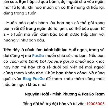
lần sau. Bạn hấp sơ qua bánh, đợi nguội cho vào ngăn
mát tủ lạnh, khi nào muốn ăn có thể mang đi hấp lại,
dùng trong 1 tuần.
- Muốn bảo quản bánh lâu hơn bạn có thể gói xong
bánh rồi để trong ngăn đá tủ lạnh, có thể bảo quản từ
2 – 3 tuần mà vẫn đảm bảo bánh được hấp chín với
hương vị như ban đầu.
Trên đây là
cách làm bánh bột lọc Huế
ngon, trong và
dai đúng vị mà
PasGo
muốn chia sẻ cho bạn. Nếu bạn
có
cách làm bánh bột lọc Huế gói lá chuối
nào khác
hay hơn thì hãy chia sẻ dưới bài viết để mọi người
cùng tham khảo nhé. Chúc bạn thành công! Và đừng
quên vào
Blog PasGo
để tham khảo thêm công thức
nấu ăn ngon khác nha!
Nguyễn Hoài - Minh Phương & PasGo Team
Tổng đài hỗ trợ đặt bàn và tư vấn:
19006005