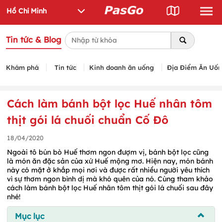
Tin tức & Blog
Khám phá
Tin tức
Kinh doanh ăn uống
Địa Điểm Ăn Uố
Cách làm bánh bột lọc Huế nhân tôm
thịt gói lá chuối chuẩn Cố Đô
18/04/2020
Ngoài tô bún bò Huế thơm ngon đượm vị, bánh bột lọc cũng
là món ăn đặc sản của xứ Huế mộng mơ. Hiện nay, món bánh
này có mặt ở khắp mọi nơi và được rất nhiều người yêu thích
vì sự thơm ngon bình dị mà khó quên của nó. Cùng tham khảo
cách làm bánh bột lọc Huế nhân tôm thịt gói lá chuối sau đây
nhé!
Mục lục