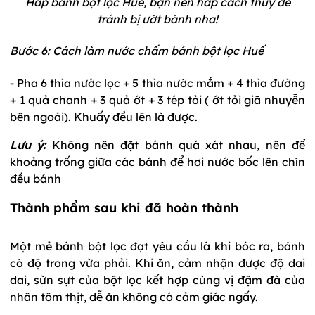
Hấp bánh bột lọc Huế, bạn nên hấp cách thủy để
tránh bị ướt bánh nha!
Bước 6: Cách làm nước chấm bánh bột lọc Huế
- Pha 6 thìa nước lọc + 5 thìa nước mắm + 4 thìa đường
+ 1 quả chanh + 3 quả ớt + 3 tép tỏi ( ớt tỏi giã nhuyễn
bên ngoài). Khuấy đều lên là được.
Lưu ý:
Không nên đặt bánh quá xát nhau, nên để
khoảng trống giữa các bánh để hơi nước bốc lên chín
đều bánh
Thành phẩm sau khi đã hoàn thành
Một mẻ bánh bột lọc đạt yêu cầu là khi bóc ra, bánh
có độ trong vừa phải. Khi ăn, cảm nhận được độ dai
dai, sừn sựt của bột lọc kết hợp cùng vị đậm đà của
nhân tôm thịt, dễ ăn không có cảm giác ngấy.