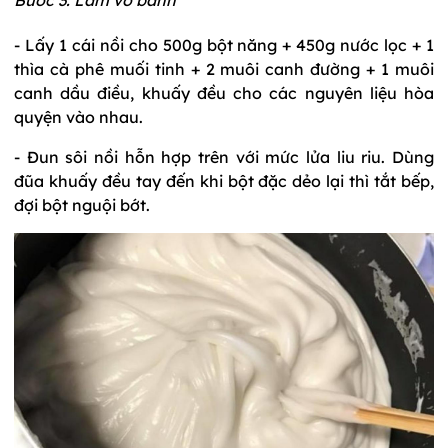
Bước 3: Làm vỏ bánh
- Lấy 1 cái nồi cho 500g bột năng + 450g nước lọc + 1
thìa cà phê muối tinh + 2 muôi canh đường + 1 muôi
canh dầu điều, khuấy đều cho các nguyên liệu hòa
quyện vào nhau.
- Đun sôi nồi hỗn hợp trên với mức lửa liu riu. Dùng
đũa khuấy đều tay đến khi bột đặc dẻo lại thì tắt bếp,
đợi bột nguội bớt.