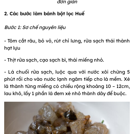
đơn giản
2. Các bước làm bánh bột lọc Huế
Bước 1: Sơ chế nguyên liệu
- Tôm cắt râu, bỏ vỏ, rút chỉ lưng, rửa sạch thái thành
hạt lựu
- Thịt rửa sạch, cạo sạch bì, thái miếng nhỏ.
- Lá chuối rửa sạch, luộc qua với nước xôi chừng 5
phút rồi cho vào nước lạnh ngâm tiếp cho lá mềm. Xé
lá thành từng miếng có chiều rộng khoảng 10 – 12cm,
lau khô, lấy 1 phần lá đem xé nhỏ thành dây để buộc.