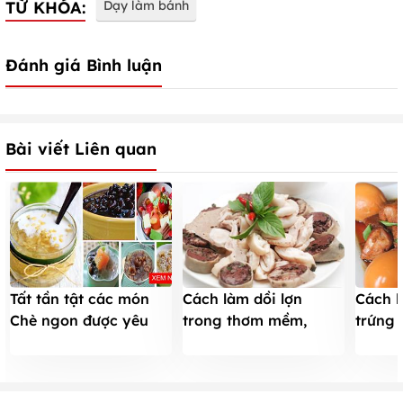
TỪ KHÓA:
Dạy làm bánh
Đánh giá Bình luận
Bài viết Liên quan
Tất tần tật các món
Cách làm dồi lợn
Cách l
Chè ngon được yêu
trong thơm mềm,
trứng 
thích nhất (kèm cách
ngoài dai ngon
bữa c
làm)
mê ly