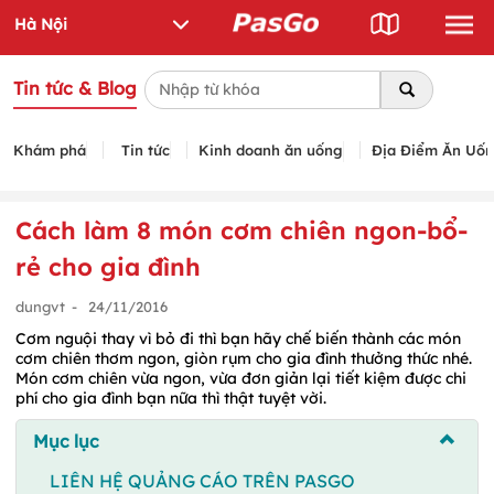
Tin tức & Blog
Khám phá
Tin tức
Kinh doanh ăn uống
Địa Điểm Ăn Uố
Cách làm 8 món cơm chiên ngon-bổ-
rẻ cho gia đình
dungvt
-
24/11/2016
Cơm nguội thay vì bỏ đi thì bạn hãy chế biến thành các món
cơm chiên thơm ngon, giòn rụm cho gia đình thưởng thức nhé.
Món cơm chiên vừa ngon, vừa đơn giản lại tiết kiệm được chi
phí cho gia đình bạn nữa thì thật tuyệt vời.
Mục lục
LIÊN HỆ QUẢNG CÁO TRÊN PASGO