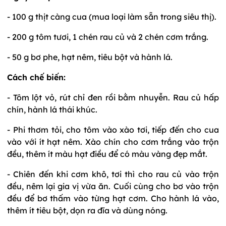
- 100 g thịt càng cua (mua loại làm sẵn trong siêu thị).
- 200 g tôm tươi, 1 chén rau củ và 2 chén cơm trắng.
- 50 g bơ phe, hạt nêm, tiêu bột và hành lá.
Cách chế biến:
- Tôm lột vỏ, rút chỉ đen rồi bằm nhuyễn. Rau củ hấp
chín, hành lá thái khúc.
- Phi thơm tỏi, cho tôm vào xào tơi, tiếp đến cho cua
vào với ít hạt nêm. Xào chín cho cơm trắng vào trộn
đều, thêm ít màu hạt điều để có màu vàng đẹp mắt.
- Chiên đến khi cơm khô, tơi thì cho rau củ vào trộn
đều, nêm lại gia vị vừa ăn. Cuối cùng cho bơ vào trộn
đều để bơ thấm vào từng hạt cơm. Cho hành lá vào,
thêm ít tiêu bột, dọn ra đĩa và dùng nóng.