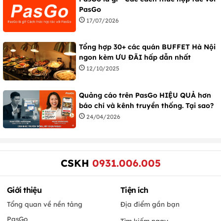
PasGo
17/07/2026
Tổng hợp 30+ các quán BUFFET Hà Nội
ngon kèm ƯU ĐÃI hấp dẫn nhất
12/10/2025
Quảng cáo trên PasGo HIỆU QUẢ hơn
báo chí và kênh truyền thống. Tại sao?
24/04/2026
CSKH
0931.006.005
Giới thiệu
Tiện ích
Tổng quan về nền tảng
Địa điểm gần bạn
PasGo
Tìm kiếm ngay