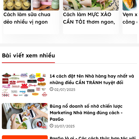
Cách làm sữa chua
Cách làm MỰC XÀO
Vẹm x
dẻo nhiều vị ngon
CẦN TỎI thơm ngon,
công d
thần sầu
KHÔNG TANH chỉ với
sức kh
20 PHÚT
Bài viết xem nhiều
14 cách đặt tên Nhà hàng hay nhất và
những điều CẦN TRÁNH tuyệt đối
02/07/2025
Bùng nổ doanh số nhờ chiến lược
Marketing Nhà Hàng đúng cách -
PasGo
10/07/2025
PasGo là gì - Các cách thức hợp tác với