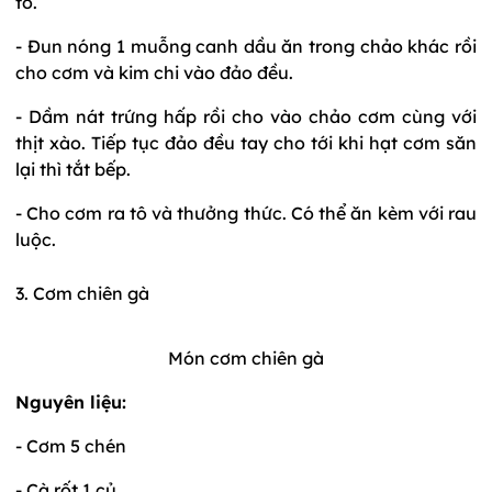
tô.
- Đun nóng 1 muỗng canh dầu ăn trong chảo khác rồi
cho cơm và kim chi vào đảo đều.
- Dầm nát trứng hấp rồi cho vào chảo cơm cùng với
thịt xào. Tiếp tục đảo đều tay cho tới khi hạt cơm săn
lại thì tắt bếp.
- Cho cơm ra tô và thưởng thức. Có thể ăn kèm với rau
luộc.
3. Cơm chiên gà
Món cơm chiên gà
Nguyên liệu:
- Cơm 5 chén
- Cà rốt 1 củ