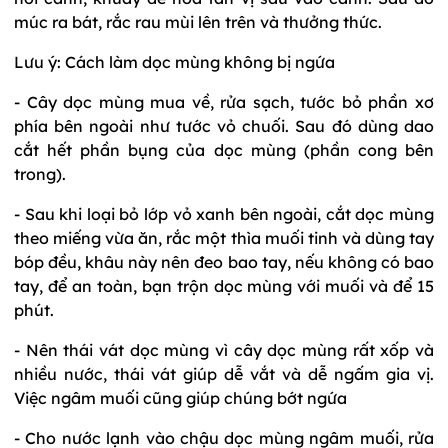
múc ra bát, rắc rau mùi lên trên và thưởng thức.
Lưu ý: Cách làm dọc mùng không bị ngứa
- Cây dọc mùng mua về, rửa sạch, tước bỏ phần xơ
phía bên ngoài như tước vỏ chuối. Sau đó dùng dao
cắt hết phần bụng của dọc mùng (phần cong bên
trong).
- Sau khi loại bỏ lớp vỏ xanh bên ngoài, cắt dọc mùng
theo miếng vừa ăn, rắc một thìa muối tinh và dùng tay
bóp đều, khâu này nên đeo bao tay, nếu không có bao
tay, để an toàn, bạn trộn dọc mùng với muối và để 15
phút.
- Nên thái vát dọc mùng vì cây dọc mùng rất xốp và
nhiều nước, thái vát giúp dễ vắt và dễ ngấm gia vị.
Việc ngâm muối cũng giúp chúng bớt ngứa
- Cho nước lạnh vào chậu dọc mùng ngâm muối, rửa