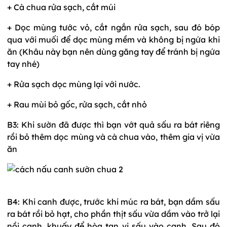
+ Cà chua rửa sạch, cắt múi
+ Dọc mùng tước vỏ, cắt ngắn rửa sạch, sau đó bóp
qua với muối để dọc mùng mềm và không bị ngứa khi
ăn (Khâu này bạn nên dùng găng tay để tránh bị ngứa
tay nhé)
+ Rửa sạch dọc mùng lại với nước.
+ Rau mùi bỏ gốc, rửa sạch, cắt nhỏ
B3: Khi sườn đã được thì bạn vớt quả sấu ra bát riêng
rồi bỏ thêm dọc mùng và cà chua vào, thêm gia vị vừa
ăn
B4: Khi canh được, trước khi múc ra bát, bạn dầm sấu
ra bát rồi bỏ hạt, cho phần thịt sấu vừa dầm vào trở lại
nồi canh, khuấy để hòa tan vị sấu vào canh. Sau đó