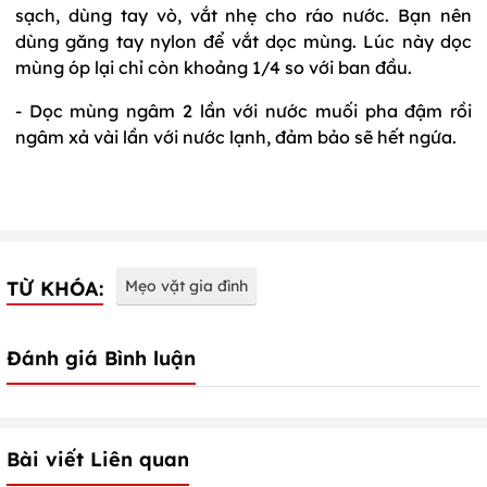
sạch, dùng tay vò, vắt nhẹ cho ráo nước. Bạn nên
dùng găng tay nylon để vắt dọc mùng. Lúc này dọc
mùng óp lại chỉ còn khoảng 1/4 so với ban đầu.
- Dọc mùng ngâm 2 lần với nước muối pha đậm rồi
ngâm xả vài lần với nước lạnh, đảm bảo sẽ hết ngứa.
TỪ KHÓA:
Mẹo vặt gia đình
Đánh giá Bình luận
Bài viết Liên quan