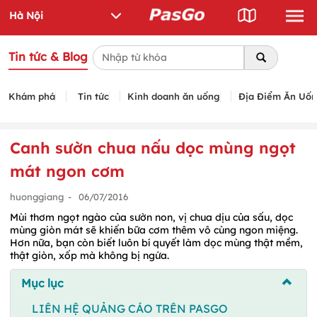
Tin tức & Blog
Khám phá
Tin tức
Kinh doanh ăn uống
Địa Điểm Ăn Uố
Canh sườn chua nấu dọc mùng ngọt
mát ngon cơm
huonggiang
-
06/07/2016
Mùi thơm ngọt ngào của sườn non, vị chua dịu của sấu, dọc
mùng giòn mát sẽ khiến bữa cơm thêm vô cùng ngon miệng.
Hơn nữa, bạn còn biết luôn bí quyết làm dọc mùng thật mềm,
thật giòn, xốp mà không bị ngứa.
Mục lục
LIÊN HỆ QUẢNG CÁO TRÊN PASGO