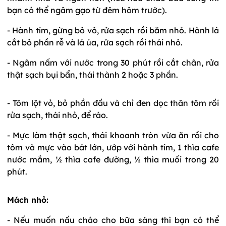
bạn có thể ngâm gạo từ đêm hôm trước).
- Hành tím, gừng bỏ vỏ, rửa sạch rồi băm nhỏ. Hành lá
cắt bỏ phần rễ và lá úa, rửa sạch rồi thái nhỏ.
- Ngâm nấm với nước trong 30 phút rồi cắt chân, rửa
thật sạch bụi bẩn, thái thành 2 hoặc 3 phần.
- Tôm lột vỏ, bỏ phần đầu và chỉ đen dọc thân tôm rồi
rửa sạch, thái nhỏ, để ráo.
- Mực làm thật sạch, thái khoanh tròn vừa ăn rồi cho
tôm và mực vào bát lớn, ướp với hành tím, 1 thìa cafe
nước mắm, ½ thìa cafe đường, ½ thìa muối trong 20
phút.
Mách nhỏ:
- Nếu muốn nấu cháo cho bữa sáng thì bạn có thể