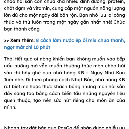
cháo hải sản còn chứa khá nhiều dinh dưỡng, protein,
chất đạm và vitamin, cung cấp một nguồn năng lượng
lớn đủ cho một ngày dài bận rộn. Bạn nhớ lưu lại công
thức và thử luôn trong một ngày gần nhất nhé! Chúc
bạn thành công.
>> Xem thêm:
8 cách làm nước ép ổi mix chua thanh,
ngọt mát chỉ 10 phút
Thời tiết quá oi nóng khiến bạn không muốn vào bếp
nấu nướng mà vẫn muốn thưởng thức món cháo hải
sản thì hãy ghé qua nhà hàng KB – Ngụy Như Kon
Tum nhé. Đi theo phong cách Nhật Bản, nhà hàng KB
rất biết mê hoặc thực khách bằng những món hải sản
đầy sáng tạo bằng cách biến tấu những nguyên liệu
quen thuộc, tạo nên sức hút riêng cho món ăn của
mình.
Nhanh tay đặt bàn qua PasGo để nhận được nhiều ưu