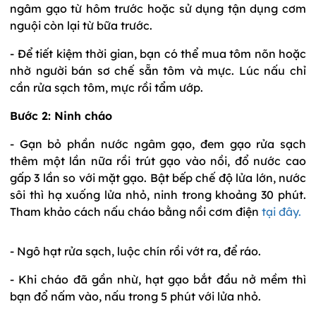
ngâm gạo từ hôm trước hoặc sử dụng tận dụng cơm
nguội còn lại từ bữa trước.
- Để tiết kiệm thời gian, bạn có thể mua tôm nõn hoặc
nhờ người bán sơ chế sẵn tôm và mực. Lúc nấu chỉ
cần rửa sạch tôm, mực rồi tẩm ướp.
Bước 2: Ninh cháo
- Gạn bỏ phần nước ngâm gạo, đem gạo rửa sạch
thêm một lần nữa rồi trút gạo vào nồi, đổ nước cao
gấp 3 lần so với mặt gạo. Bật bếp chế độ lửa lớn, nước
sôi thì hạ xuống lửa nhỏ, ninh trong khoảng 30 phút.
Tham khảo cách nấu cháo bằng nồi cơm điện
tại đây.
- Ngô hạt rửa sạch, luộc chín rồi vớt ra, để ráo.
- Khi cháo đã gần nhừ, hạt gạo bắt đầu nở mềm thì
bạn đổ nấm vào, nấu trong 5 phút với lửa nhỏ.