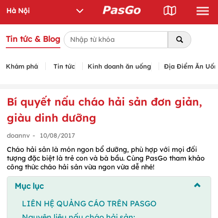
Tin tức & Blog
Khám phá
Tin tức
Kinh doanh ăn uống
Địa Điểm Ăn Uố
Bí quyết nấu cháo hải sản đơn giản,
giàu dinh dưỡng
doannv
-
10/08/2017
Cháo hải sản là món ngon bổ dưỡng, phù hợp với mọi đối
tượng đặc biệt là trẻ con và bà bầu. Cùng PasGo tham khảo
công thức cháo hải sản vừa ngon vừa dễ nhé!
Mục lục
LIÊN HỆ QUẢNG CÁO TRÊN PASGO
Nguyên liệu nấu cháo hải sản: