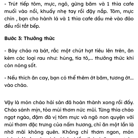
- Trút tiếp tôm, mực, ngô, gừng băm và 1 thìa cafe
muối vào nồi, khuấy nhẹ tay rồi đậy nắp. Tôm, mực
chín , bạn cho hành lá và 1 thìa cafe dầu mè vào đảo
đều rồi tắt bếp.
Bước 3: Thưởng thức
- Bày cháo ra bát, rắc một chút hạt tiêu lên trên, ăn
kèm các loại rau như: húng, tía tô,... thưởng thức khi
còn nóng sốt.
- Nếu thích ăn cay, bạn có thể thêm ớt băm, tương ớt...
vào cháo.
Vậy là món cháo hải sản đã hoàn thành xong rồi đấy.
Cháo sánh mịn, tỏa mùi thơm nức mũi. Từng thìa cháo
ngọt ngào, đậm đà vị tôm mực và ngô non quyện với
mùi thơm đặc trưng của nấm hương, chỉ ăn một lần là
nhớ mãi không quên. Không chỉ thơm ngon, món