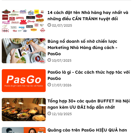
14 cách đặt tên Nhà hàng hay nhất và
những điều CẦN TRÁNH tuyệt đối
02/07/2025
Bùng nổ doanh số nhờ chiến lược
Marketing Nhà Hàng đúng cách -
PasGo
10/07/2025
PasGo là gì - Các cách thức hợp tác với
PasGo
17/07/2026
Tổng hợp 30+ các quán BUFFET Hà Nội
ngon kèm ƯU ĐÃI hấp dẫn nhất
12/10/2025
Quảng cáo trên PasGo HIỆU QUẢ hơn