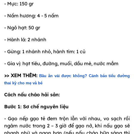
- Mực: 150 gr
- Nấm hương: 4 - 5 nấm
- Ngô hạt: 50 gr
- Hành lá: 2 nhánh
- Gừng: 1 nhánh nhỏ, hành tím: 1 củ
- Gia vị: hạt tiêu, đường, muối, dầu mè, nước mắm
>> XEM THÊM:
Bầu ăn vải được không? Cảnh báo tiểu đường
thai kỳ cho mẹ và bé
Cách nấu cháo hải sản:
Bước 1: Sơ chế nguyên liệu
- Gạo nếp gạo tẻ đem trộn lẫn với nhau, vo sạch rồi
ngâm nước trong 2 – 3 giờ để gạo nở, khi nấu gạo sẽ
nhanh nhừ và ngon hơn (nếu nấu cháo bữa sáng thì