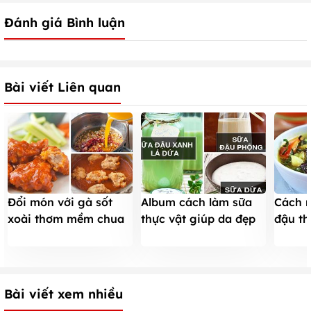
Đánh giá Bình luận
Bài viết Liên quan
Đổi món với gà sốt
Album cách làm sữa
Cách n
xoài thơm mềm chua
thực vật giúp da đẹp
đậu th
cay siêu hấp dẫn
dáng thon
vị Bắc
Bài viết xem nhiều