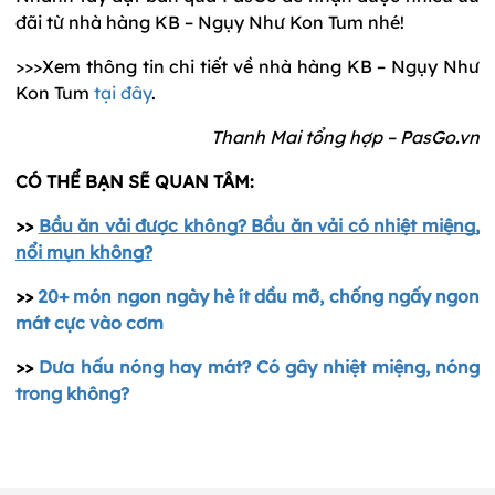
đãi từ nhà hàng KB – Ngụy Như Kon Tum nhé!
>>>Xem thông tin chi tiết về nhà hàng KB – Ngụy Như
Kon Tum
tại đây
.
Thanh Mai tổng hợp – PasGo.vn
CÓ THỂ BẠN SẼ QUAN TÂM:
>>
Bầu ăn vải được không? Bầu ăn vải có nhiệt miệng,
nổi mụn không?
>>
20+ món ngon ngày hè ít dầu mỡ, chống ngấy ngon
mát cực vào cơm
>>
Dưa hấu nóng hay mát? Có gây nhiệt miệng, nóng
trong không?