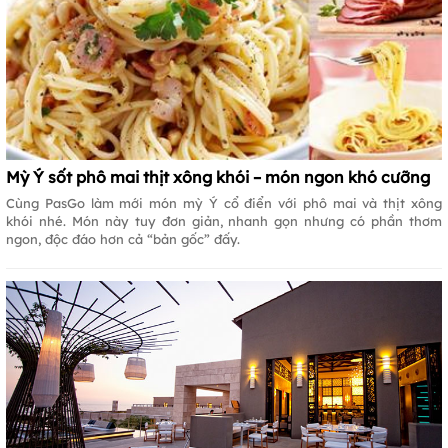
Mỳ Ý sốt phô mai thịt xông khói – món ngon khó cưỡng
Cùng PasGo làm mới món mỳ Ý cổ điển với phô mai và thịt xông
khói nhé. Món này tuy đơn giản, nhanh gọn nhưng có phần thơm
ngon, độc đáo hơn cả “bản gốc” đấy.