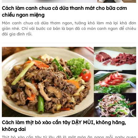
Cách làm canh chua cá dứa thanh mát cho bữa cơm
chiều ngon miệng
Món canh chua cá dứa thơm ngon, tưởng khó làm mà lại khá đơn
giản nhé. Chỉ vài bước cơ bản là bạn đã có món canh ngon để chiêu
đãi gia đình rồi.
Cách làm thịt bò xào cần tây DẬY MÙI, không hăng,
không dai
Thịt bò xào cần tây từ lâu đã là một món ăn ngon mỗi ngày quen