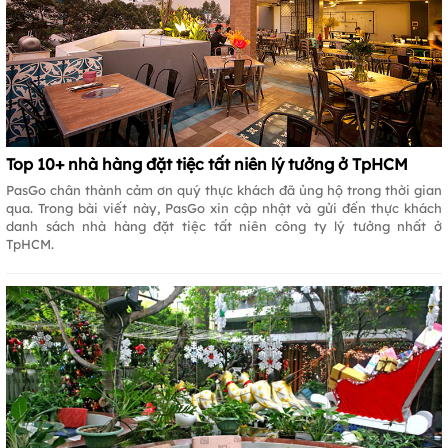
Top 10+ nhà hàng đặt tiệc tất niên lý tưởng ở TpHCM
PasGo chân thành cảm ơn quý thực khách đã ủng hộ trong thời gian
qua. Trong bài viết này, PasGo xin cập nhật và gửi đến thực khách
danh sách nhà hàng đặt tiệc tất niên công ty lý tưởng nhất ở
TpHCM.