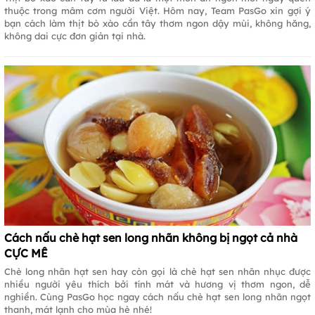
thuộc trong mâm cơm người Việt. Hôm nay, Team PasGo xin gợi ý
bạn cách làm thịt bò xào cần tây thơm ngon dậy mùi, không hăng,
không dai cực đơn giản tại nhà.
Cách nấu chè hạt sen long nhãn không bị ngọt cả nhà
CỰC MÊ
Chè long nhãn hạt sen hay còn gọi là chè hạt sen nhãn nhục được
nhiều người yêu thích bởi tính mát và hương vị thơm ngon, dễ
nghiền. Cùng PasGo học ngay cách nấu chè hạt sen long nhãn ngọt
thanh, mát lạnh cho mùa hè nhé!