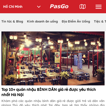
Tin tức & Blog
Kinh doanh ăn uống
Địa Điểm Ăn Uống
Tiệc & 
Top 10+ quán nhậu BÌNH DÂN giá rẻ được yêu thích
nhất Hà Nội
Khám phá các quán nhậu bình dân giá rẻ được giới trẻ và dân văn
phòng Thủ đô yêu thích nhé! Tại đây, bạn sẽ tìm thấy những địa