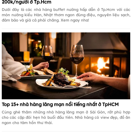
200k/người ở Tp.Hcm
Dưới đây là các nhà hàng buffet nướng hấp dẫn ở Tp.Hcm với các
món nướng kiểu Hàn, Nhật thơm ngon đúng điệu, nguyên liệu sạch,
đảm bảo và giá cả phải chăng. Xem ngay nha!
Top 15+ nhà hàng lãng mạn nổi tiếng nhất ở TpHCM
Cùng ghé thăm những nhà hàng lãng mạn ở Sài Gòn, rất phù hợp
cho các cặp đôi hẹn hò buổi đầu tiên. Nhà hàng có view đẹp, đồ ăn
ngon cho tâm hồn thư thái.