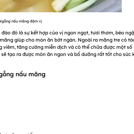
Ngỗng nấu măng đậm vị
áo đó là sự kết hợp của vị ngon ngọt, tươi thơm, béo ng
 măng giúp cho món ăn bớt ngán. Ngoài ra măng tre có tá
ng viêm, tăng cường miễn dịch và có thể chữa được một số
 sẽ tạo ra được món ăn ngon và bổ dưỡng rất tốt cho sức 
 ngỗng nấu măng