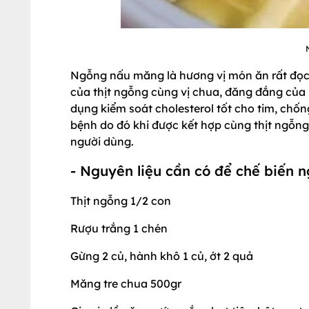
Ngỗng nấu măng là hương vị món ăn rất đọc đ
của thịt ngỗng cùng vị chua, đăng đắng của
dụng kiểm soát cholesterol tốt cho tim, chố
bệnh do đó khi được kết hợp cùng thịt ngỗng
người dùng.
- Nguyên liệu cần có để chế biến
Thịt ngỗng 1/2 con
Rượu trắng 1 chén
Gừng 2 củ, hành khô 1 củ, ớt 2 quả
Măng tre chua 500gr