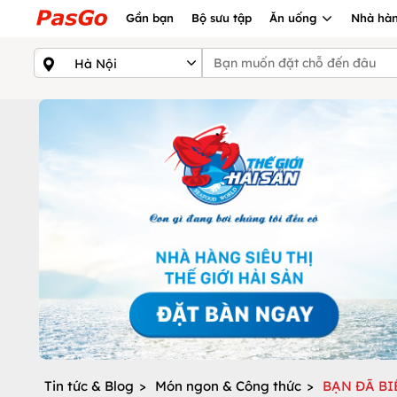
Gần bạn
Bộ sưu tập
Ăn uống
Nhà hàn
Tin tức & Blog
>
Món ngon & Công thức
>
BẠN ĐÃ B