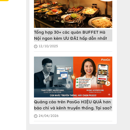
Tổng hợp 30+ các quán BUFFET Hà
Nội ngon kèm ƯU ĐÃI hấp dẫn nhất
12/10/2025
Quảng cáo trên PasGo HIỆU QUẢ hơn
báo chí và kênh truyền thống. Tại sao?
24/04/2026