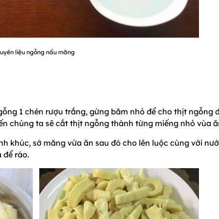
uyên liệu ngỗng nấu măng
ngỗng 1 chén rượu trắng, gừng băm nhỏ để cho thịt ngỗng 
đến chúng ta sẽ cắt thịt ngỗng thành từng miếng nhỏ vùa ă
nh khúc, sớ măng vừa ăn sau đó cho lên luộc cùng với nư
 để ráo.