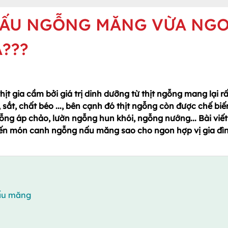
 NẤU NGỖNG MĂNG VỪA NG
???
t gia cầm bởi giá trị dinh dưỡng từ thịt ngỗng mang lại rấ
sắt, chất béo ..., bên cạnh đó thịt ngỗng còn được chế biế
ng áp chảo, lườn ngỗng hun khói, ngỗng nướng... Bài viết
ến món canh ngỗng nấu măng sao cho ngon hợp vị gia đìn
nấu măng