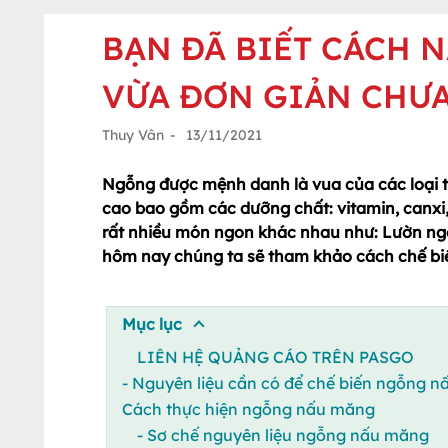
BẠN ĐÃ BIẾT CÁCH
VỪA ĐƠN GIẢN CHƯA
Thuy Vân
-
13/11/2021
Ngỗng được mệnh danh là vua của các loại thị
cao bao gồm các dưỡng chất: vitamin, canxi, 
rất nhiều món ngon khác nhau như: Lườn ngỗ
hôm nay chúng ta sẽ tham khảo cách chế bi
Mục lục
LIÊN HỆ QUẢNG CÁO TRÊN PASGO
- Nguyên liệu cần có để chế biến ngỗng 
Cách thực hiện ngỗng nấu măng
- Sơ chế nguyên liệu ngỗng nấu măng