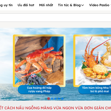
g uy tín
Ưu đãi hot
Mới nhất
Tin tức & Blog
Video PasGo
IẾT CÁCH NẤU NGỖNG MĂNG VỪA NGON VỪA ĐƠN GIẢN CH