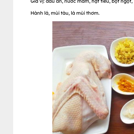
Gia vị: dầu ăn, nước mắm, hạt tiêu, bột ngọt,
Hành lá, mùi tàu, lá mùi thơm.