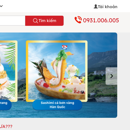
Tài khoản
0931.006.005
Tìm kiếm
ƯA???