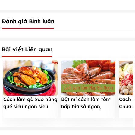
Đánh giá Bình luận
Bài viết Liên quan
Cách làm gà xào húng
Bật mí cách làm tôm
Cách n
quế siêu ngon siêu
hấp bia sả ngon,
Chua 
đơn giản
NGỌT THỊT, không
nấu c
TANH cực đơn giản
tại nh