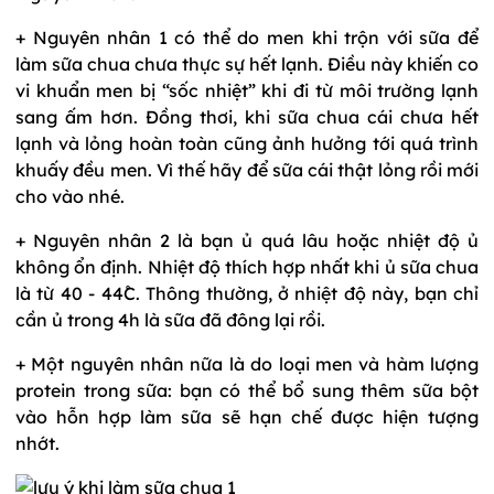
+ Nguyên nhân 1 có thể do men khi trộn với sữa để
làm sữa chua chưa thực sự hết lạnh. Điều này khiến co
vi khuẩn men bị “sốc nhiệt” khi đi từ môi trường lạnh
sang ấm hơn. Đồng thơi, khi sữa chua cái chưa hết
lạnh và lỏng hoàn toàn cũng ảnh hưởng tới quá trình
khuấy đều men. Vì thế hãy để sữa cái thật lỏng rồi mới
cho vào nhé.
+ Nguyên nhân 2 là bạn ủ quá lâu hoặc nhiệt độ ủ
không ổn định. Nhiệt độ thích hợp nhất khi ủ sữa chua
là từ 40 - 44
C. Thông thường, ở nhiệt độ này, bạn chỉ
cần ủ trong 4h là sữa đã đông lại rồi.
+ Một nguyên nhân nữa là do loại men và hàm lượng
protein trong sữa: bạn có thể bổ sung thêm sữa bột
vào hỗn hợp làm sữa sẽ hạn chế được hiện tượng
nhớt.