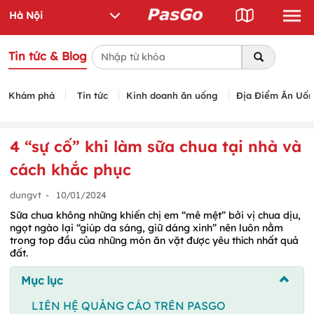
Tin tức & Blog
Khám phá
Tin tức
Kinh doanh ăn uống
Địa Điểm Ăn Uố
4 “sự cố” khi làm sữa chua tại nhà và
cách khắc phục
dungvt
-
10/01/2024
Sữa chua không những khiến chị em “mê mệt” bởi vị chua dịu,
ngọt ngào lại “giúp da sáng, giữ dáng xinh” nên luôn nằm
trong top đầu của những món ăn vặt được yêu thích nhất quả
đất.
Mục lục
LIÊN HỆ QUẢNG CÁO TRÊN PASGO