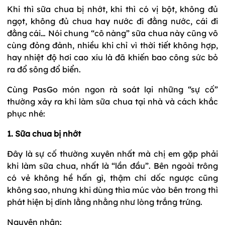
Khi thì sữa chua bị nhớt, khi thì có vị bột, không đủ
ngọt, không đủ chua hay nước đi đằng nước, cái đi
đằng cái… Nói chung “cô nàng” sữa chua này cũng vô
cùng đỏng đảnh, nhiều khi chỉ vì thời tiết không hợp,
hay nhiệt độ hơi cao xíu là đã khiến bao công sức bỏ
ra đổ sông đổ biển.
Cùng PasGo món ngon rà soát lại những “sự cố”
thường xảy ra khi làm sữa chua tại nhà và cách khắc
phục nhé:
1. Sữa chua bị nhớt
Đây là sự cố thường xuyên nhất mà chị em gặp phải
khi làm sữa chua, nhất là “lần đầu”. Bên ngoài trông
có vẻ không hề hấn gì, thậm chí dốc ngược cũng
không sao, nhưng khi dùng thìa múc vào bên trong thì
phát hiện bị dính lằng nhằng như lòng trắng trứng.
Nguyên nhân: