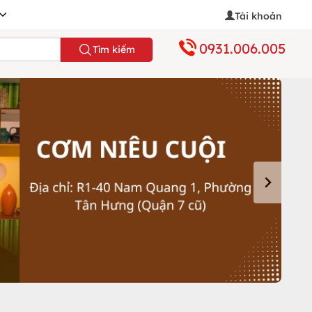
Tài khoản
0931.006.005
Tìm kiếm