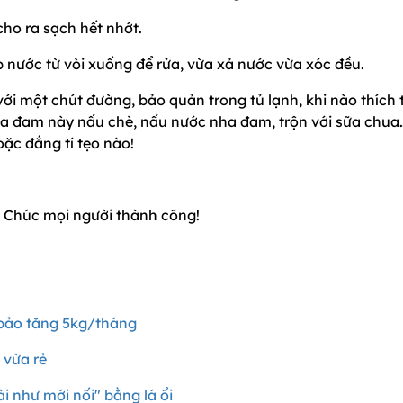
ho ra sạch hết nhớt.
p nước từ vòi xuống để rửa, vừa xả nước vừa xóc đều.
ới một chút đường, bảo quản trong tủ lạnh, khi nào thích 
y nha đam này nấu chè, nấu nước nha đam, trộn với sữa chu
ặc đắng tí tẹo nào!
. Chúc mọi người thành công!
bảo tăng 5kg/tháng
 vừa rẻ
i như mới nối" bằng lá ổi