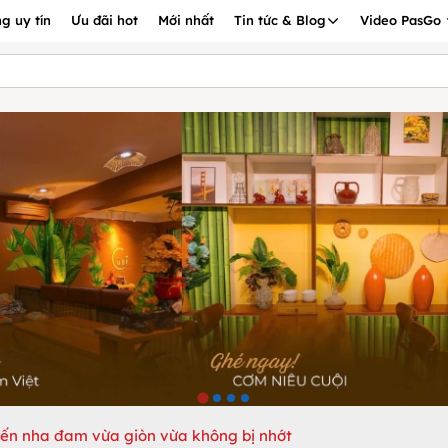
g uy tín
Ưu đãi hot
Mới nhất
Tin tức & Blog
Video PasGo
iến nha đam vừa giòn vừa không bị nhớt