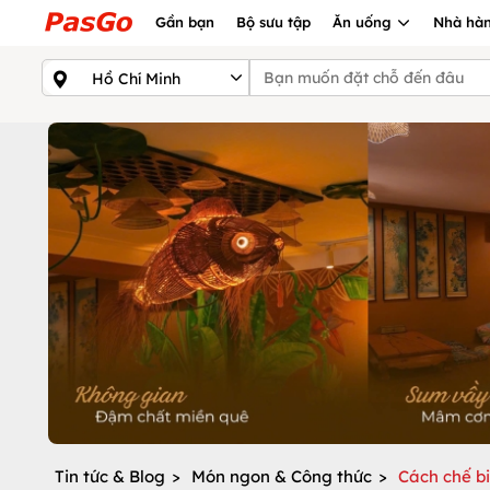
Gần bạn
Bộ sưu tập
Ăn uống
Nhà hàn
Tin tức & Blog
>
Món ngon & Công thức
>
Cách chế b