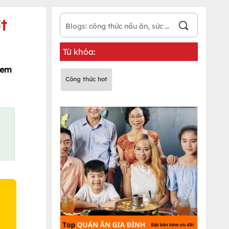
t
Từ khóa:
xem
Công thức hot