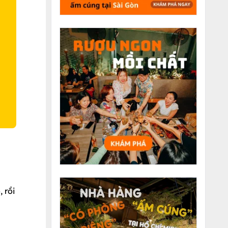
O
 rồi