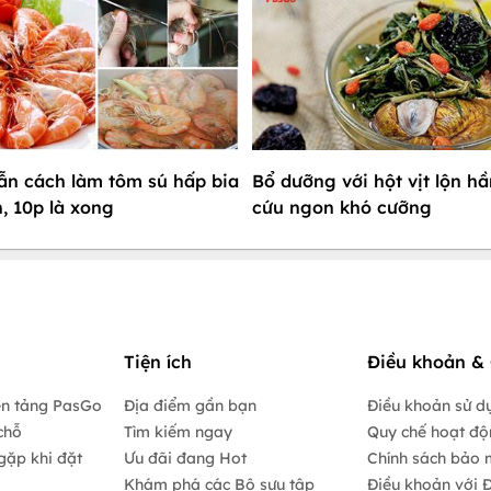
n cách làm tôm sú hấp bia
Bổ dưỡng với hột vịt lộn h
, 10p là xong
cứu ngon khó cưỡng
Tiện ích
Điều khoản & 
ền tảng PasGo
Địa điểm gần bạn
Điều khoản sử d
chỗ
Tìm kiếm ngay
Quy chế hoạt đ
gặp khi đặt
Ưu đãi đang Hot
Chính sách bảo 
Khám phá các Bộ sưu tập
Điều khoản với Đ