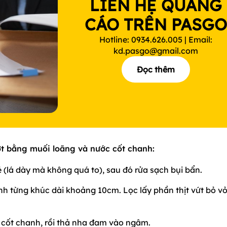
LIÊN HỆ QUẢNG
CÁO TRÊN PASG
Hotline: 0934.626.005 | Email:
kd.pasgo@gmail.com
Đọc thêm
t bằng muối loãng và nước cốt chanh:
(lá dày mà không quá to), sau đó rửa sạch bụi bẩn.
ành từng khúc dài khoảng 10cm. Lọc lấy phần thịt vứt bỏ vỏ,
 cốt chanh, rồi thả nha đam vào ngâm.