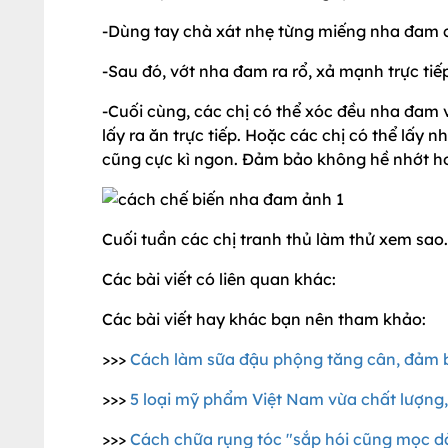
-Dùng tay chà xát nhẹ từng miếng nha đam c
-Sau đó, vớt nha đam ra rổ, xả mạnh trực tiế
-Cuối cùng, các chị có thể xóc đều nha đam v
lấy ra ăn trực tiếp. Hoặc các chị có thể lấ
cũng cực kì ngon. Đảm bảo không hề nhớt ho
Cuối tuần các chị tranh thủ làm thử xem sao
Các bài viết có liên quan khác:
Các bài viết hay khác bạn nên tham khảo:
>>>
Cách làm sữa đậu phộng tăng cân, đảm 
>>>
5 loại mỹ phẩm Việt Nam vừa chất lượng,
>>>
Cách chữa rụng tóc "sắp hói cũng mọc dà