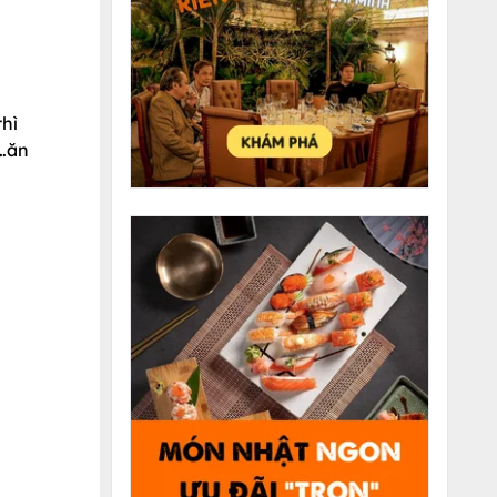
thì
a…ăn