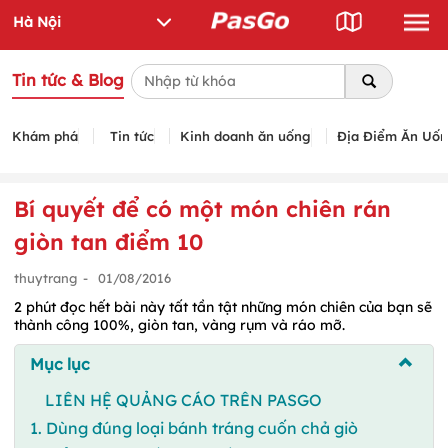
Tin tức & Blog
Khám phá
Tin tức
Kinh doanh ăn uống
Địa Điểm Ăn Uố
Bí quyết để có một món chiên rán
giòn tan điểm 10
thuytrang
-
01/08/2016
2 phút đọc hết bài này tất tần tật những món chiên của bạn sẽ
thành công 100%, giòn tan, vàng rụm và ráo mỡ.
Mục lục
LIÊN HỆ QUẢNG CÁO TRÊN PASGO
1. Dùng đúng loại bánh tráng cuốn chả giò