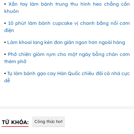
•
Xắn tay làm bánh trung thu hình heo chẳng cần
khuôn
•
10 phút làm bánh cupcake vị chanh bằng nồi cơm
điện
•
Làm khoai lang kén đơn giản ngon hơn ngoài hàng
•
Phở chiên giòm rụm cho một ngày bỗng chán cơm
thèm phở
•
Tự làm bánh gạo cay Hàn Quốc chiêu đãi cả nhà cực
dễ
TỪ KHÓA:
Công thức hot