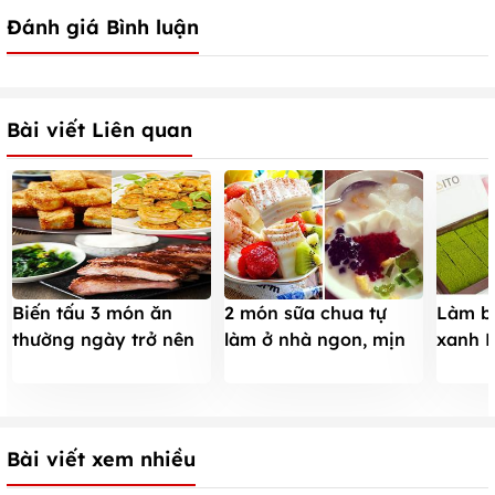
Đánh giá Bình luận
Bài viết Liên quan
Biến tấu 3 món ăn
2 món sữa chua tự
Làm b
thường ngày trở nên
làm ở nhà ngon, mịn
xanh 
ngon lạ thường
như không cần máy
cần lò
Bài viết xem nhiều