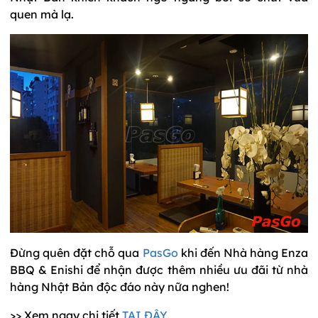
quen mà lạ.
Đừng quên đặt chỗ qua
PasGo
khi đến Nhà hàng Enza
BBQ & Enishi để nhận được thêm nhiều ưu đãi từ nhà
hàng Nhật Bản độc đáo này nữa nghen!
>> Xem ngay chi tiết
TẠI ĐÂY