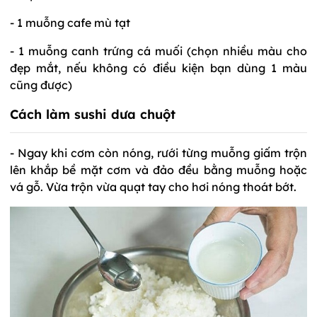
- 1 muỗng cafe mù tạt
- 1 muỗng canh trứng cá muối (chọn nhiều màu cho
đẹp mắt, nếu không có điều kiện bạn dùng 1 màu
cũng được)
Cách làm sushi dưa chuột
- Ngay khi cơm còn nóng, rưới từng muỗng giấm trộn
lên khắp bề mặt cơm và đảo đều bằng muỗng hoặc
vá gỗ. Vừa trộn vừa quạt tay cho hơi nóng thoát bớt.