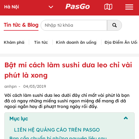
Tin tức & Blog
Khám phá
Tin tức
Kinh doanh ăn uống
Địa Điểm Ăn Uố
Bật mí cách làm sushi dưa leo chỉ vài
phút là xong
anhpn
-
04/03/2019
Với cách làm sushi dưa leo dưới đây chỉ mất vài phút là bạn
đã có ngay những miếng sushi ngon miệng để mang đi dã
ngoại ngắn hay đi phượt trong ngày rồi đấy.
Mục lục
LIÊN HỆ QUẢNG CÁO TRÊN PASGO
Bạn cần chuẩn bị những nguyên liệu sau