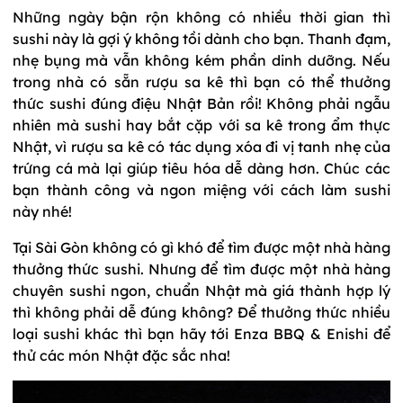
Những ngày bận rộn không có nhiều thời gian thì
sushi này là gợi ý không tồi dành cho bạn. Thanh đạm,
nhẹ bụng mà vẫn không kém phần dinh dưỡng. Nếu
trong nhà có sẵn rượu sa kê thì bạn có thể thưởng
thức sushi đúng điệu Nhật Bản rồi! Không phải ngẫu
nhiên mà sushi hay bắt cặp với sa kê trong ẩm thực
Nhật, vì rượu sa kê có tác dụng xóa đi vị tanh nhẹ của
trứng cá mà lại giúp tiêu hóa dễ dàng hơn. Chúc các
bạn thành công và ngon miệng với cách làm sushi
này nhé!
Tại Sài Gòn không có gì khó để tìm được một nhà hàng
thưởng thức sushi. Nhưng để tìm được một nhà hàng
chuyên sushi ngon, chuẩn Nhật mà giá thành hợp lý
thì không phải dễ đúng không? Để thưởng thức nhiều
loại sushi khác thì bạn hãy tới Enza BBQ & Enishi để
thử các món Nhật đặc sắc nha!