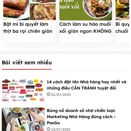
Bật mí bí quyết làm
Bí quy
Cách làm su hào muối
thịt ba rọi chiên giòn
chuối
xổi giòn ngon KHÔNG
ngon
cơm n
HĂNG ăn ngay trong
vòng 15 phút
Bài viết xem nhiều
14 cách đặt tên Nhà hàng hay nhất và
những điều CẦN TRÁNH tuyệt đối
02/07/2025
Bùng nổ doanh số nhờ chiến lược
Marketing Nhà Hàng đúng cách -
PasGo
10/07/2025