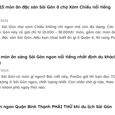
 15 món ăn đặc sản Sài Gòn ở chợ Xóm Chiếu nổi tiếng
4
/2024
 Sài Gòn chợ xóm Chiếu không chỉ ngon mà còn đa dạng. Các
i Gòn này có giá chỉ từ 10.000 – 30.000đ/ món, gồm các món ă
, đặc sản Sài Gòn...Nếu bạn chưa biết ăn gì ở Quận 4, thì cùng 
á 15 món ăn đặc sản Sài Gòn chợ 200 xóm Chiếu Sài Gòn này nha
 món ăn sáng Sài Gòn ngon nổi tiếng nhất định du khác
ử
/2024
 Sài Gòn có món gì ngon? Bài viết này, PasGo gửi tới bạn đọc T
sáng ở Sài Gòn ngon, chất lượng nhất. Còn chần chờ gì nữa, theo
ôi khám phá ngay thôi nào.
n ngon Quận Bình Thạnh PHẢI THỬ khi du lịch Sài Gòn