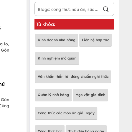
Từ khóa:
ề
Kinh doanh nhà hàng
Liên hệ hợp tác
g lo,
i Gòn
Kinh nghiệm mở quán
Văn khấn thần tài đúng chuẩn nghi thức
hử
Quản lý nhà hàng
Mẹo vặt gia đình
i Gòn
 Cùng
Công thức các món ăn giải ngấy
Công thức hot
Thực đơn hàng ngày