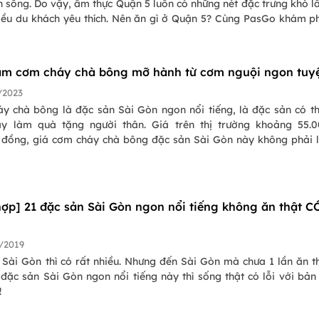
 sống. Do vậy, ẩm thực Quận 5 luôn có những nét đặc trưng khó l
iều du khách yêu thích. Nên ăn gì ở Quận 5? Cùng PasGo khám p
n Quận 5 nổi tiếng bậc nhất Sài Gòn.
àm cơm cháy chà bông mỡ hành từ cơm nguội ngon tuyệ
/2023
hà bông là đặc sản Sài Gòn ngon nổi tiếng, là đặc sản có thể ăn
y làm quà tặng người thân. Giá trên thị trường khoảng 55.
 đồng, giá cơm cháy chà bông đặc sản Sài Gòn này không phải l
ay cho bạn cách làm cơm cháy chà bông mỡ hành bằng cơm nguội
 nhà.
hợp] 21 đặc sản Sài Gòn ngon nổi tiếng không ăn thật C
/2019
 Sài Gòn thì có rất nhiều. Nhưng đến Sài Gòn mà chưa 1 lần ăn t
đặc sản Sài Gòn ngon nổi tiếng này thì sống thật có lỗi với bản
!