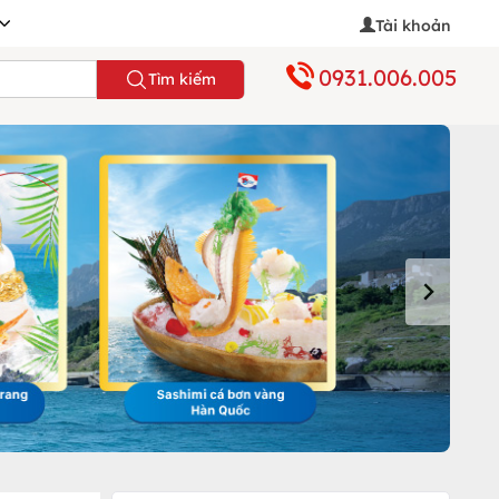
Tài khoản
0931.006.005
Tìm kiếm