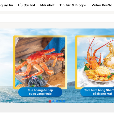
g uy tín
Ưu đãi hot
Mới nhất
Tin tức & Blog
Video PasGo