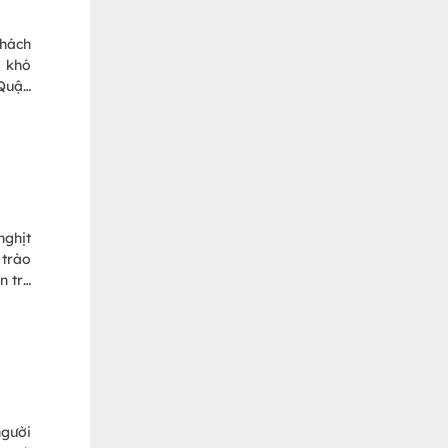
khách
à khó
 Quận
nghịt
 trào
n trẻ
người