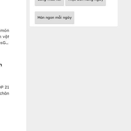
Món ngon mỗi ngày
 món
n vặt
PasGO
!
h
OP 21
 chân