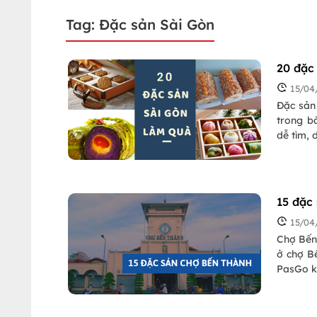
Tag: Đặc sản Sài Gòn
20 đặc
15/04
Đặc sản 
trong b
dễ tìm, 
15 đặc
15/04
Chợ Bến 
ở chợ Bế
PasGo k