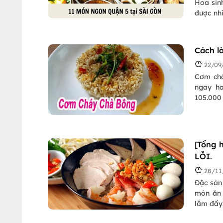
Hoa sinh
được nh
món ngo
Cách l
22/09
Cơm cháy c
ngay ha
105.000
Gợi ý h
kiệm tại
[Tổng 
LỖI.
28/11
Đặc sản
món ăn 
lắm đấy