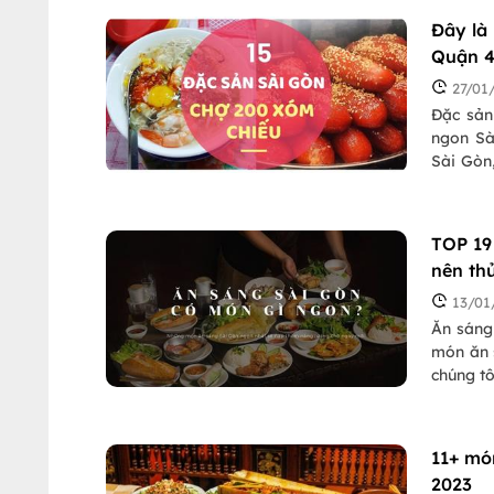
Đây là
Quận 
27/01
Đặc sản
ngon Sà
Sài Gòn
khám ph
TOP 19
nên th
13/01
Ăn sáng
món ăn 
chúng t
11+ mó
2023