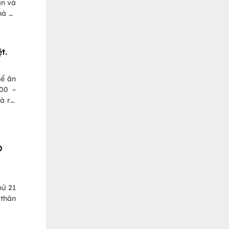
ẫn và
há 11
t.
000 –
à rẻ.
 tiết
Ó
hử 21
 thân