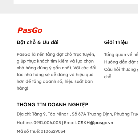
Đặt chỗ & Ưu đãi
Giới thiệu
PasGo là nền tảng đặt chỗ trực tuyến,
Tổng quan về n
giúp thực khách tìm kiếm và lựa chọn
Hướng dẫn đặt 
nhà hàng đúng ý gần nhất. Với các đối
Câu hỏi thường 
tác nhà hàng sẽ dễ dàng và hiệu quả
chỗ
hơn để tăng doanh số, hiệu suất bán
hàng!
THÔNG TIN DOANH NGHIỆP
Địa chỉ: Tầng 9, Tòa Minori, Số 67A Trương Định, Phường Tr
Hotline: 0931.006.005 | Email:
CSKH@pasgo.vn
Mã số thuế: 0106329034