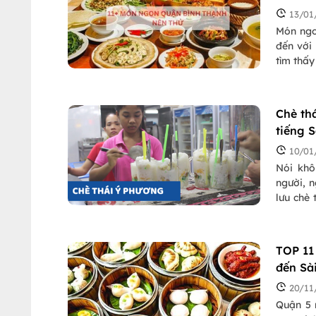
13/01
Món ngo
đến với
tìm thấ
Bình Thạ
Chè th
tiếng 
10/01
Nói khô
người, n
lưu chè 
cùng bạn
TOP 11
đến Sà
20/11
Quận 5 