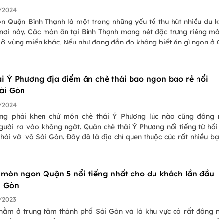
/2024
n Quận Bình Thạnh là một trong những yếu tố thu hút nhiều du 
 nơi này. Các món ăn tại Bình Thạnh mang nét đặc trưng riêng m
y ở vùng miền khác. Nếu như đang đắn đo không biết ăn gì ngon ở
nh thì hãy để PasGo giúp bạn.
ái Ý Phương địa điểm ăn chè thái bao ngon bao rẻ nổi
Sài Gòn
/2024
ng phải khen chứ món chè thái Ý Phương lúc nào cũng đông 
gười ra vào không ngớt. Quán chè thái Ý Phương nổi tiếng từ hồi
thái với vô Sài Gòn. Đây đã là địa chỉ quen thuộc của rất nhiều bạ
 bè tụ tập chém gió.
 món ngon Quận 5 nổi tiếng nhất cho du khách lần đầu
i Gòn
/2023
nằm ở trung tâm thành phố Sài Gòn và là khu vực có rất đông 