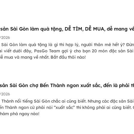
 sản Sài Gòn làm quà tặng, DỄ TÌM, DỄ MUA, dễ mang v
/2026
Sài Gòn làm quà tặng là gì thì hợp lý, người thân mê hết ý? Đừn
ài viết dưới đây, PasGo Team gợi ý cho bạn 20 món đặc sản Sà
dễ mua và mang về nhất. Bắt đầu thôi nào!
 sản Sài Gòn chợ Bến Thành ngon xuất sắc, đến là phải t
/2026
Thành nổi tiếng Sài Gòn chắc ai cũng biết. Nhưng các đặc sản Sà
n Thành ngon cứ phải nói “xuất sắc” thì không phải ai cũng biết.
hám phá ngay nào!