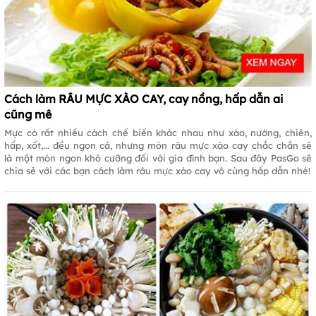
Cách làm RÂU MỰC XÀO CAY, cay nồng, hấp dẫn ai
cũng mê
Mực có rất nhiều cách chế biến khác nhau như xào, nướng, chiên,
hấp, xốt,... đều ngon cả, nhưng món râu mực xào cay chắc chắn sẽ
là một món ngon khó cưỡng đối với gia đình bạn. Sau đây PasGo sẽ
chia sẻ với các bạn cách làm râu mực xào cay vô cùng hấp dẫn nhé!