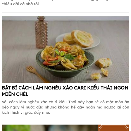
chiêu đãi cả nhà rồi.
BẬT BÍ CÁCH LÀM NGHÊU XÀO CARI KIỂU THÁI NGON
MIỄN CHÊ!.
Với cách làm nghêu xào cà ri kiểu Thái này bạn sẽ có một món ăn
béo ngậy vị nước dừa nhưng không hề gây ngán mà ngược lại còn
kích thích vị giác đấy nhé.