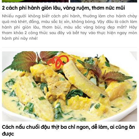
2 cách phi hành giòn lâu, vàng ruộm, thơm nức mũi
Nhiều người không biết cách phi hành, thường làm cho hành cháy
quá mà khét, đắng, màu sắc bị xỉn, không bóng. Vậy đâu là cách làm
hành phi giòn lâu, thơm bùi, màu sắc vàng bóng đẹp mắt? Hãy
tham khảo 2 công thức sau đây và bắt tay vào thực hiện ngay món
hành phi này nhé!
Cách nấu chuối đậu thịt ba chỉ ngon, dễ làm, ai cũng ăn
được