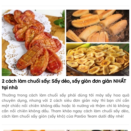
2 cách làm chuối sấy: Sấy dẻo, sấy giòn đơn giản NHẤT
tại nhà
Thường trong cách làm chuối sấy phải dùng tới máy sấy hoa quả
chuyên dụng, nhưng với 2 cách siêu đơn giản này thì bạn chỉ cần
một chiếc nồi chiên không dầu hoặc lò nướng và thậm chí là không
cần nồi chiên không dầu. Tham khảo ngay cách làm chuối sấy dẻo,
cách làm chuối sấy giòn (sấy khô) của PasGo Team dưới đây nhé!