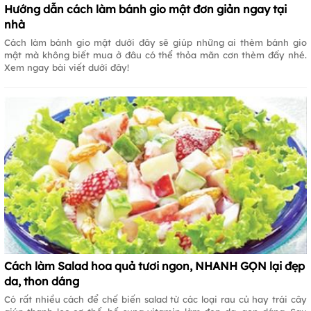
Hướng dẫn cách làm bánh gio mật đơn giản ngay tại
nhà
Cách làm bánh gio mật dưới đây sẽ giúp những ai thèm bánh gio
mật mà không biết mua ở đâu có thể thỏa mãn cơn thèm đấy nhé.
Xem ngay bài viết dưới đây!
Cách làm Salad hoa quả tươi ngon, NHANH GỌN lại đẹp
da, thon dáng
Có rất nhiều cách để chế biến salad từ các loại rau củ hay trái cây