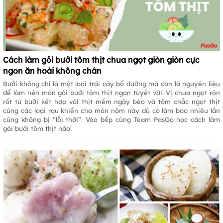
Cách làm gỏi bưởi tôm thịt chua ngọt giòn giòn cực
ngon ăn hoài không chán
Bưởi không chỉ là một loại trái cây bổ dưỡng mà còn là nguyên liệu
để làm nên món gỏi bưởi tôm thịt ngon tuyệt vời. Vị chua ngọt rôn
rốt từ bưởi kết hợp với thịt mềm ngậy béo và tôm chắc ngọt thịt
cùng các loại rau khiến cho món nộm này dù có làm bao nhiêu lần
cũng không bị “lỗi thời”. Vào bếp cùng Team PasGo học cách làm
gỏi bưởi tôm thịt nào!