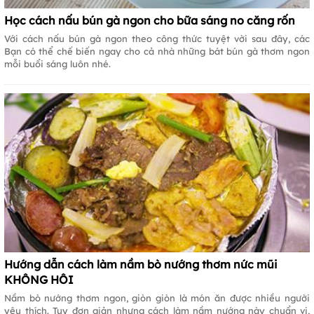
Học cách nấu bún gà ngon cho bữa sáng no căng rốn
Với cách nấu bún gà ngon theo công thức tuyệt vời sau đây, các
Bạn có thể chế biến ngay cho cả nhà những bát bún gà thơm ngon
mỗi buổi sáng luôn nhé.
Hướng dẫn cách làm nầm bò nướng thơm nức mũi
KHÔNG HÔI
Nầm bò nướng thơm ngon, giòn giòn là món ăn được nhiều người
yêu thích. Tuy đơn giản nhưng cách làm nầm nướng này chuẩn vị,