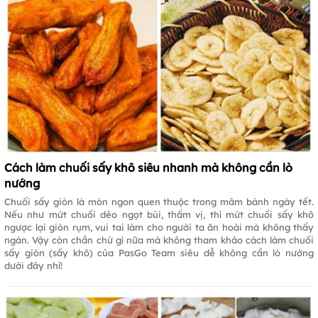
Cách làm chuối sấy khô siêu nhanh mà không cần lò
nướng
Chuối sấy giòn là món ngon quen thuộc trong mâm bánh ngày tết.
Nếu như mứt chuối dẻo ngọt bùi, thấm vị, thì mứt chuối sấy khô
ngược lại giòn rụm, vui tai làm cho người ta ăn hoài mà không thấy
ngán. Vậy còn chần chừ gì nữa mà không tham khảo cách làm chuối
sấy giòn (sấy khô) của PasGo Team siêu dễ không cần lò nướng
dưới đây nhỉ!