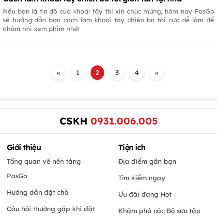
Nếu bạn là tín đồ của khoai tây thì xin chúc mừng, hôm nay PasGo
sẽ hướng dẫn bạn cách làm khoai tây chiên bơ tỏi cực dễ làm để
nhâm nhi xem phim nhé!
«
1
2
3
4
»
CSKH
0931.006.005
Giới thiệu
Tiện ích
Tổng quan về nền tảng
Địa điểm gần bạn
PasGo
Tìm kiếm ngay
Hướng dẫn đặt chỗ
Ưu đãi đang Hot
Câu hỏi thường gặp khi đặt
Khám phá các Bộ sưu tập