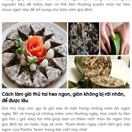
nguyên liệu dễ kiếm, bạn có thể làm thường xuyên món tai heo
chua ngọt này để bổ sung cho bữa cơm gia đình.
Cách làm giò thủ tai heo ngon, giòn không bị rời nhân,
để được lâu
Giò thủ hay còn gọi là giò xào là một trong những món ăn ngon
ngày Tết và trong cả những mâm cơm thường ngày. Học cách tự làm
giò thủ ( giò xào) tại nhà giúp bạn có thêm một món ăn ngon cho
gia đình lại an toàn, hợp vệ sinh. Tham khảo ngay cách làm giò xào
ngon của PasGo Team trong bài viết này nhé!