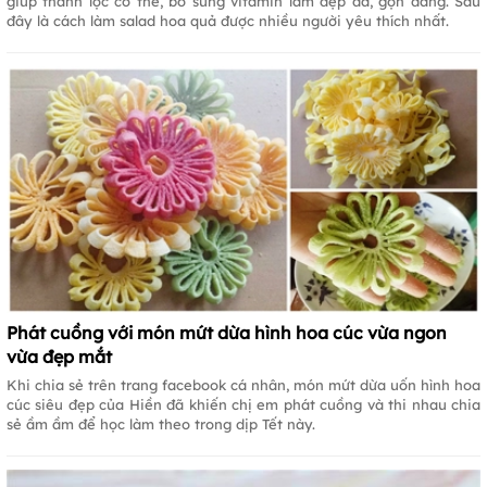
giúp thanh lọc cơ thể, bổ sung vitamin làm đẹp da, gọn dáng. Sau
đây là cách làm salad hoa quả được nhiều người yêu thích nhất.
Phát cuồng với món mứt dừa hình hoa cúc vừa ngon
vừa đẹp mắt
Khi chia sẻ trên trang facebook cá nhân, món mứt dừa uốn hình hoa
cúc siêu đẹp của Hiền đã khiến chị em phát cuồng và thi nhau chia
sẻ ầm ầm để học làm theo trong dịp Tết này.