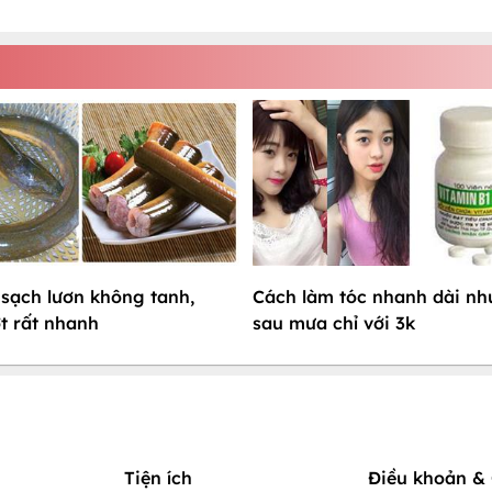
sạch lươn không tanh,
Cách làm tóc nhanh dài nh
t rất nhanh
sau mưa chỉ với 3k
Tiện ích
Điều khoản & 