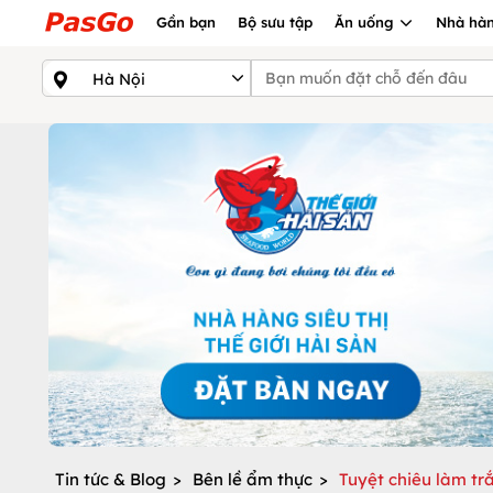
Gần bạn
Bộ sưu tập
Ăn uống
Nhà hàn
Tin tức & Blog
>
Bên lề ẩm thực
>
Tuyệt chiêu làm tr