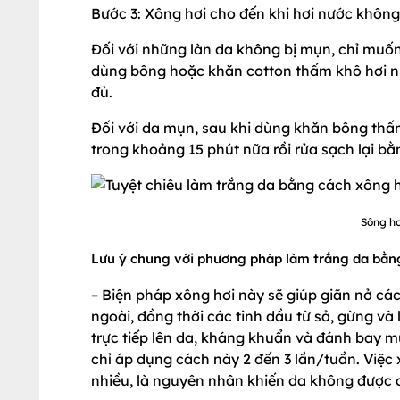
Bước 3: Xông hơi cho đến khi hơi nước không
Đối với những làn da không bị mụn, chỉ muố
dùng bông hoặc khăn cotton thấm khô hơi nư
đủ.
Đối với da mụn, sau khi dùng khăn bông th
trong khoảng 15 phút nữa rồi rửa sạch lại b
Sông hơ
Lưu ý chung với phương pháp làm trắng da bằn
– Biện pháp xông hơi này sẽ giúp giãn nở các
ngoài, đồng thời các tinh dầu từ sả, gừng và
trực tiếp lên da, kháng khuẩn và đánh bay 
chỉ áp dụng cách này 2 đến 3 lần/tuần. Việc 
nhiều, là nguyên nhân khiến da không được 