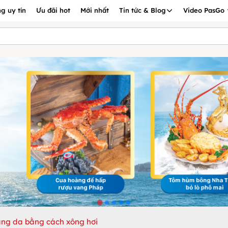
g uy tín
Ưu đãi hot
Mới nhất
Tin tức & Blog
Video PasGo
ắng da bằng cách xông hơi