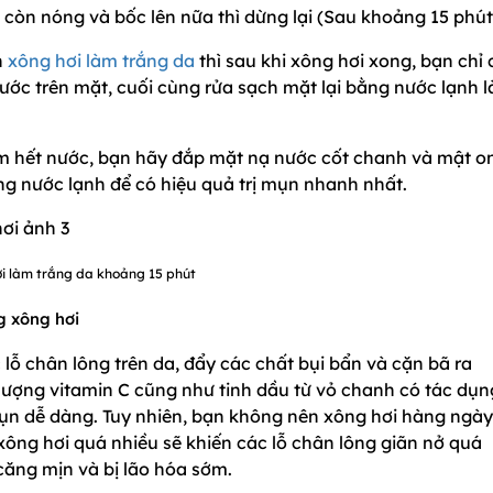
 còn nóng và bốc lên nữa thì dừng lại (Sau khoảng 15 phút
n
xông hơi làm trắng da
thì sau khi xông hơi xong, bạn chỉ
ớc trên mặt, cuối cùng rửa sạch mặt lại bằng nước lạnh l
ấm hết nước, bạn hãy đắp mặt nạ nước cốt chanh và mật o
ằng nước lạnh để có hiệu quả trị mụn nhanh nhất.
i làm trắng da khoảng 15 phút
g xông hơi
 lỗ chân lông trên da, đẩy các chất bụi bẩn và cặn bã ra
 lượng vitamin C cũng như tinh dầu từ vỏ chanh có tác dụn
mụn dễ dàng. Tuy nhiên, bạn không nên xông hơi hàng ngà
xông hơi quá nhiều sẽ khiến các lỗ chân lông giãn nở quá
căng mịn và bị lão hóa sớm.