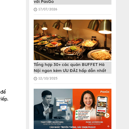
với PasGo
17/07/2026
Tổng hợp 30+ các quán BUFFET Hà
Nội ngon kèm ƯU ĐÃI hấp dẫn nhất
12/10/2025
 để
iếp.