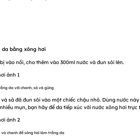
 da bằng xông hơi
bị vào nồi, cho thêm vào 300ml nước và đun sôi lên.
ắng da với chanh, sả và gừng
h và sả đã đun sôi vào một chiếc chậu nhỏ. Dùng nước này
nhiều mụn, bạn hãy để da tiếp xúc với nước xông hơi trực t
 và chanh để sông hơi làm trắng da