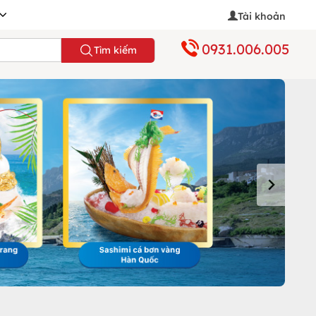
Tài khoản
0931.006.005
Tìm kiếm