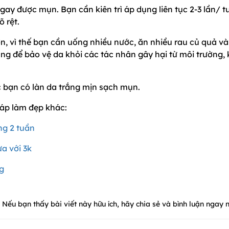
ngay được mụn. Bạn cần kiên trì áp dụng liên tục 2-3 lần/ 
õ rệt.
ơn, vì thế bạn cần uống nhiều nước, ăn nhiều rau củ quả và
để bảo vệ da khỏi các tác nhân gây hại từ môi trường, 
c bạn có làn da trắng mịn sạch mụn.
áp làm đẹp khác:
ng 2 tuần
a với 3k
g
Nếu bạn thấy bài viết này hữu ích, hãy chia sẻ và bình luận ngay n