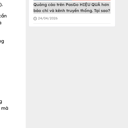
).
Quảng cáo trên PasGo HIỆU QUẢ hơn
báo chí và kênh truyền thống. Tại sao?
 cần
24/04/2026
à
ng
g
y mà