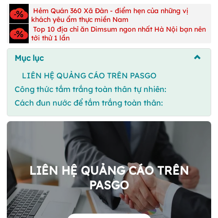
Hẻm Quán 360 Xã Đàn - điểm hẹn của những vị
khách yêu ẩm thực miền Nam
Top 10 địa chỉ ăn Dimsum ngon nhất Hà Nội bạn nên
tới thử 1 lần
Mục lục
LIÊN HỆ QUẢNG CÁO TRÊN PASGO
Công thức tắm trắng toàn thân tự nhiên:
Cách đun nước để tắm trắng toàn thân:
LIÊN HỆ QUẢNG CÁO TRÊN
PASGO