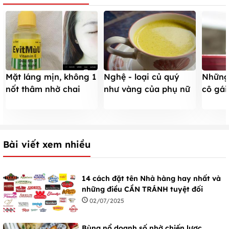
Mặt láng mịn, không 1
Nghệ - loại củ quý
Những
nốt thâm nhờ chai
như vàng của phụ nữ
cô gái
dầu mù u 5k
sau sinh
độc th
Bài viết xem nhiều
14 cách đặt tên Nhà hàng hay nhất và
những điều CẦN TRÁNH tuyệt đối
02/07/2025
Bùng nổ doanh số nhờ chiến lược