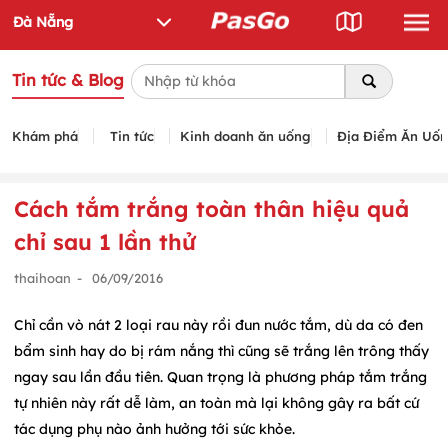
Tin tức & Blog
Khám phá
Tin tức
Kinh doanh ăn uống
Địa Điểm Ăn Uố
Cách tắm trắng toàn thân hiệu quả
chỉ sau 1 lần thử
thaihoan
-
06/09/2016
Chỉ cần vò nát 2 loại rau này rồi đun nước tắm, dù da có đen
bẩm sinh hay do bị rám nắng thì cũng sẽ trắng lên trông thấy
ngay sau lần đầu tiên. Quan trọng là phương pháp tắm trắng
tự nhiên này rất dễ làm, an toàn mà lại không gây ra bất cứ
tác dụng phụ nào ảnh hưởng tới sức khỏe.