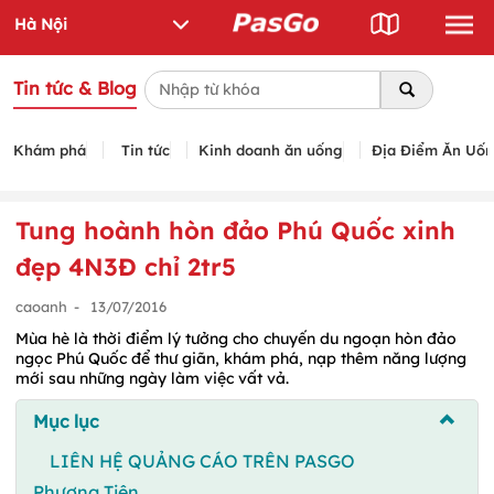
Tin tức & Blog
Khám phá
Tin tức
Kinh doanh ăn uống
Địa Điểm Ăn Uố
Tung hoành hòn đảo Phú Quốc xinh
đẹp 4N3Đ chỉ 2tr5
caoanh
-
13/07/2016
Mùa hè là thời điểm lý tưởng cho chuyến du ngoạn hòn đảo
ngọc Phú Quốc để thư giãn, khám phá, nạp thêm năng lượng
mới sau những ngày làm việc vất vả.
Mục lục
LIÊN HỆ QUẢNG CÁO TRÊN PASGO
Phương Tiện