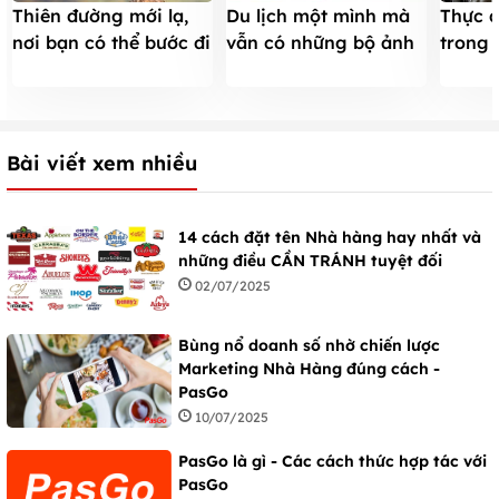
Thiên đường mới lạ,
Du lịch một mình mà
Thực 
nơi bạn có thể bước đi
vẫn có những bộ ảnh
trong 
trên sóng
đẹp thần thánh
không 
Ngày 
Bài viết xem nhiều
14 cách đặt tên Nhà hàng hay nhất và
những điều CẦN TRÁNH tuyệt đối
02/07/2025
Bùng nổ doanh số nhờ chiến lược
Marketing Nhà Hàng đúng cách -
PasGo
10/07/2025
PasGo là gì - Các cách thức hợp tác với
PasGo