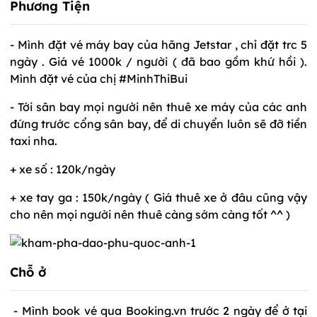
Phương Tiện
- Mình đặt vé máy bay của hãng Jetstar , chỉ đặt trc 5
ngày . Giá vé 1000k / người ( đã bao gồm khứ hồi ).
Mình đặt vé của chị #MinhThiBui
- Tới sân bay mọi người nên thuê xe máy của các anh
đứng trước cổng sân bay, để di chuyển luôn sẽ đỡ tiền
taxi nha.
+ xe số : 120k/ngày
+ xe tay ga : 150k/ngày ( Giá thuê xe ở đâu cũng vậy
cho nên mọi người nên thuê càng sớm càng tốt ^^ )
Chỗ ở
- Mình book vé qua Booking.vn trước 2 ngày để ở tại