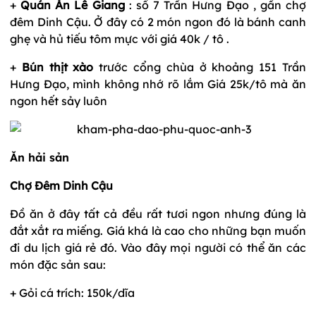
+
Quán Ăn Lê Giang
: số 7 Trần Hưng Đạo , gần chợ
đêm Dinh Cậu. Ở đây có 2 món ngon đó là bánh canh
ghẹ và hủ tiếu tôm mực với giá 40k / tô .
+
Bún thịt xào
trước cổng chùa ở khoảng 151 Trần
Hưng Đạo, mình không nhớ rõ lắm Giá 25k/tô mà ăn
ngon hết sảy luôn
Ăn hải sản
Chợ Đêm Dinh Cậu
Đồ ăn ở đây tất cả đều rất tươi ngon nhưng đúng là
đắt xắt ra miếng. Giá khá là cao cho những bạn muốn
đi du lịch giá rẻ đó. Vào đây mọi người có thể ăn các
món đặc sản sau:
+ Gỏi cá trích: 150k/dĩa