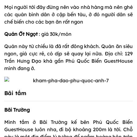
Mọi người tới đây đừng nên vào nhà hàng mà nên ghé
các quán bình dân ở cập bến tàu, ở đó người dân sẽ
chế biến cho các bạn ăn rất ngon
Quán Ớt Ngọt
: giá 30k/món
Quán này từ chiều là đã rất đông khách. Quán ăn siêu
ngon, giá cực rẻ, có dịp sẽ quay lại nữa. Địa chỉ: 129
Trần Hưng Đạo khá gần Phú Quốc Biển GuestHouse
mình đang ở.
Bãi tắm
Bãi Trường
Mình tắm ở Bãi Trường kế bên Phú Quốc Biển
GuestHouse luôn nha, đi bộ khoảng 200m là tới. Chỗ
này là một địa điểm lý tưởng để ngắm hoàng hôn trên