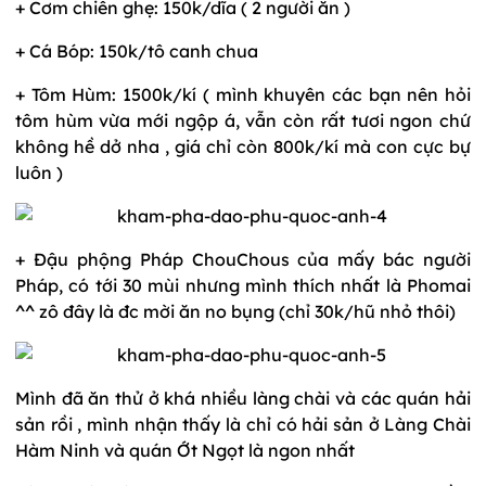
+ Cơm chiên ghẹ: 150k/dĩa ( 2 người ăn )
+ Cá Bóp: 150k/tô canh chua
+ Tôm Hùm: 1500k/kí ( mình khuyên các bạn nên hỏi
tôm hùm vừa mới ngộp á, vẫn còn rất tươi ngon chứ
không hề dở nha , giá chỉ còn 800k/kí mà con cực bự
luôn )
+ Đậu phộng Pháp ChouChous của mấy bác người
Pháp, có tới 30 mùi nhưng mình thích nhất là Phomai
^^ zô đây là đc mời ăn no bụng (chỉ 30k/hũ nhỏ thôi)
Mình đã ăn thử ở khá nhiều làng chài và các quán hải
sản rồi , mình nhận thấy là chỉ có hải sản ở Làng Chài
Hàm Ninh và quán Ớt Ngọt là ngon nhất