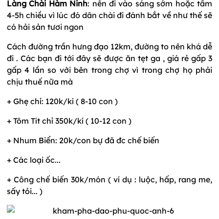
Làng Chài Hàm Ninh
: nên đi vào sáng sớm hoặc tầm
4-5h chiều vì lúc đó dân chài đi đánh bắt về như thế sẽ
có hải sản tươi ngon
Cách đường trần hưng đạo 12km, đường to nên khá dễ
đi . Các bạn đi tới đây sẽ được ăn tẹt ga , giá rẻ gấp 3
gấp 4 lần so với bên trong chợ vì trong chợ họ phải
chịu thuế nữa mà
+ Ghẹ chỉ: 120k/kí ( 8-10 con )
+ Tôm Tít chỉ 350k/kí ( 10-12 con )
+ Nhum Biển: 20k/con bự đã đc chế biến
+ Các loại ốc...
+ Công chế biến 30k/món ( ví dụ : luộc, hấp, rang me,
sấy tỏi... )