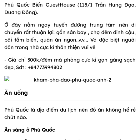
Phú Quốc Biển GuestHouse (118/1 Trần Hưng Đạo,
Dương Đông).
Ở đây nằm ngay tuyến đường trung tâm nên di
chuyển rất thuận lợi: gần sân bay , chợ đêm dinh cậu,
bãi tắm biển, quán ăn ngon..v.v... Và đặc biệt người
dân trong nhà cực kì thân thiện vui vẻ
- Giá chỉ 300k/đêm mà phòng cực kì gọn gàng sạch
đẹp, Sđt : +84773994802
Ăn uống
Phú Quốc là địa điểm du lịch nên đồ ăn không hề rẻ
chút nào.
Ăn sáng ở Phú Quốc