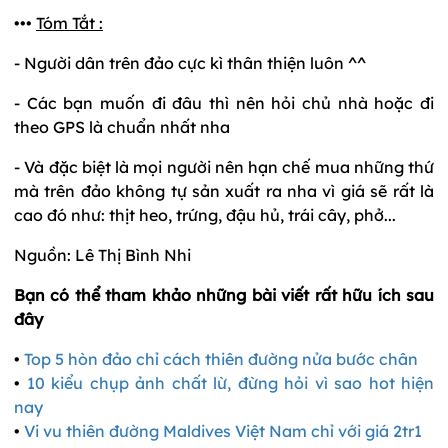
•••
Tóm Tắt :
- Người dân trên đảo cực kì thân thiện luôn ^^
- Các bạn muốn đi đâu thì nên hỏi chủ nhà hoặc đi
theo GPS là chuẩn nhất nha
- Và đặc biệt là mọi người nên hạn chế mua những thứ
mà trên đảo không tự sản xuất ra nha vì giá sẽ rất là
cao đó như: thịt heo, trứng, đậu hủ, trái cây, phở...
Nguồn: Lê Thị Bình Nhi
Bạn có thể tham khảo những bài viết rất hữu ích sau
đây
•
Top 5 hòn đảo chỉ cách thiên đường nửa bước chân
•
10 kiểu chụp ảnh chất lừ, đừng hỏi vì sao hot hiện
nay
•
Vi vu thiên đường Maldives Việt Nam chỉ với giá 2tr1