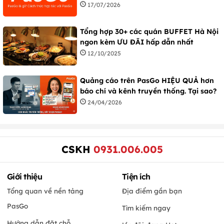
17/07/2026
Tổng hợp 30+ các quán BUFFET Hà Nội
ngon kèm ƯU ĐÃI hấp dẫn nhất
12/10/2025
Quảng cáo trên PasGo HIỆU QUẢ hơn
báo chí và kênh truyền thống. Tại sao?
24/04/2026
CSKH
0931.006.005
Giới thiệu
Tiện ích
Tổng quan về nền tảng
Địa điểm gần bạn
PasGo
Tìm kiếm ngay
Hướng dẫn đặt chỗ