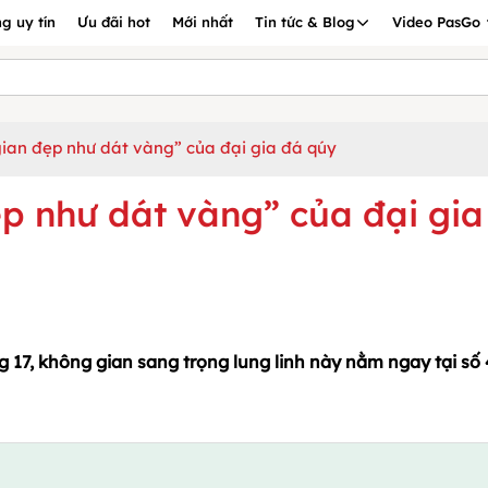
g uy tín
Ưu đãi hot
Mới nhất
Tin tức & Blog
Video PasGo
an đẹp như dát vàng” của đại gia đá qúy
 như dát vàng” của đại gia
g 17, không gian sang trọng lung linh này nằm ngay tại số