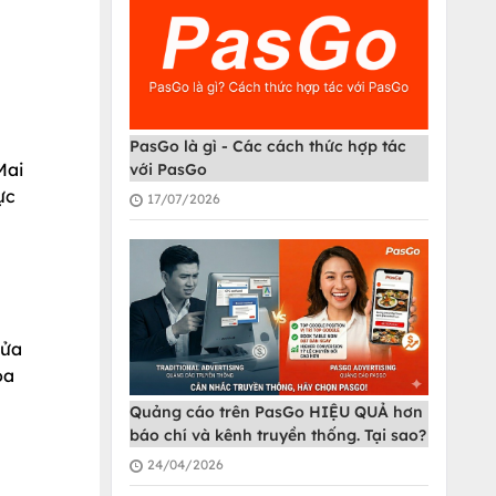
PasGo là gì - Các cách thức hợp tác
Mai
với PasGo
ực
17/07/2026
cửa
ọa
Quảng cáo trên PasGo HIỆU QUẢ hơn
báo chí và kênh truyền thống. Tại sao?
24/04/2026