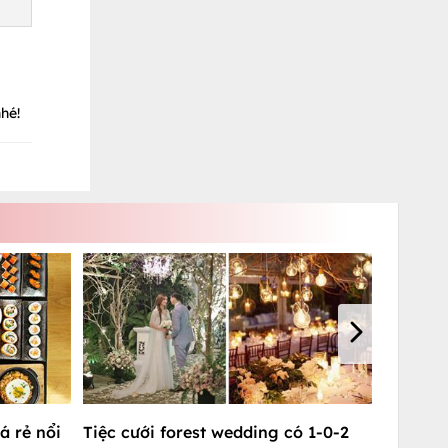
hé!
á rẻ nổi
Tiệc cưới forest wedding có 1-0-2