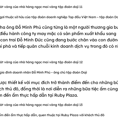
 ngơi thuộc sở hữu của tập đoàn doanh nghiệp Top đầu Việt Nam – tập đoàn Do
 - cha ông Đỗ Minh Phú cũng từng là một người thương gia 
n điều hành công ty may mặc có sản phẩm xuất khẩu sang
 con trai Đỗ Minh Đức cũng đang bước chân vào con đườn
 phá và tiếp quản chuỗi kinh doanh dịch vụ trong đó có 
 gia đình doanh nhân Đỗ Minh Phú – ông chủ tập đoàn Doji
ược thiết kế với mục đích trở thành điểm đến cho những b
ch thủ đô, đồng thời là nơi diễn ra những bữa tiệc ấm cún
 đến ẩm thực hấp dẫn tại Ruby Plaza.
ểm đến ẩm thực hấp dẫn, quen thuộc tại Ruby Plaza với khách thủ đô