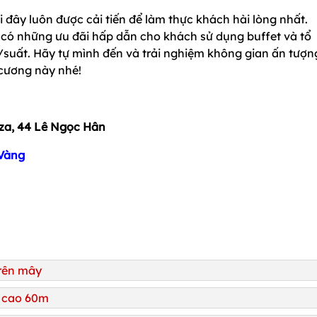
 đây luôn được cải tiến để làm thực khách hài lòng nhất.
có những ưu đãi hấp dẫn cho khách sử dụng buffet và tổ
đ/suất. Hãy tự mình đến và trải nghiệm không gian ấn tượn
 cương này nhé!
za, 44 Lê Ngọc Hân
 Vàng
trên mây
ộ cao 60m