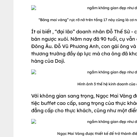
“Bông mai vàng” rực rỡ nở trên tầng 17 này cũng là cơ
Ít ai biết , “đại lão” doanh nhân Đỗ Thế Sử
bán ngược xuôi. Năm nay đã 90 tuổi, cụ vẫ
Đông Âu. Đỗ Vũ Phương Anh, con gái ông và
thương trường đầy áp lực mà cha ông đã khai
hàng của Doji.
Hình ảnh 3 thế hệ kinh doanh của
Với không gian sang trọng, Ngọc Mai Vàng đ
tiệc buffet cao cấp, sang trọng của thực khá
đẳng cấp cho thực khách, cũng như một điểm
Ngọc Mai Vàng được thiết kế để trở thành đi