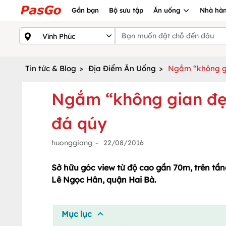
Gần bạn
Bộ sưu tập
Ăn uống
Nhà hàn
Tin tức & Blog
>
Địa Điểm Ăn Uống
>
Ngắm “không gi
Ngắm “không gian đẹp
đá qúy
huonggiang
-
22/08/2016
Sở hữu góc view từ độ cao gần 70m, trên tần
Lê Ngọc Hân, quận Hai Bà.
Mục lục