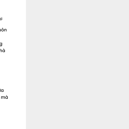
ji
buôn
g
nhà
ữa
g mà