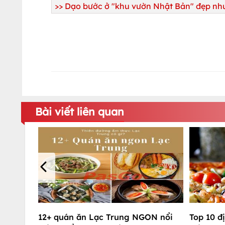
>> Dạo bước ở "khu vườn Nhật Bản" đẹp nh
Bài viết liên quan
12+ quán ăn Lạc Trung NGON nổi
Top 10 đị