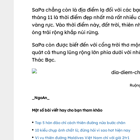
SaPa chẳng còn là địa điểm lạ đối với các bạ
tháng 11 là thời điểm đẹp nhất mà rất nhiều 
vàng rực. Vào thời điểm này, đất trời, thi
óng trải rộng khắp núi rừng.
SaPa còn được biết đến với cổng trời thơ mộ
quát cả thung lũng rộng lớn phía dưới với n
Thác Bạc.
Ruộng
_NgoAn_
Một số bài viết hay cho bạn tham khảo
•
Top 5 hòn đảo chỉ cách thiên đường nửa bước chân
•
10 kiểu chụp ảnh chất lừ, đừng hỏi vì sao hot hiện nay
•
Vi vu thiên đường Maldives Việt Nam chỉ với giá 2tr1