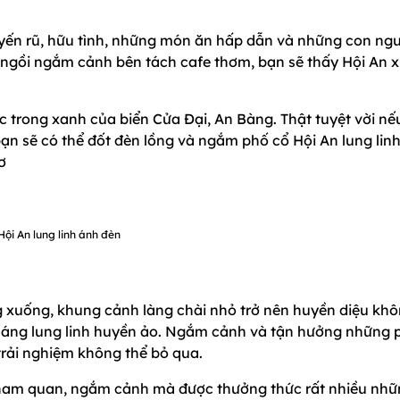
yến rũ, hữu tình, những món ăn hấp dẫn và những con ngư
n ngồi ngắm cảnh bên tách cafe thơm, bạn sẽ thấy Hội An x
 trong xanh của biển Cửa Đại, An Bàng. Thật tuyệt vời nế
ạn sẽ có thể đốt đèn lồng và ngắm phố cổ Hội An lung lin
ơ
Hội An lung linh ánh đèn
g xuống, khung cảnh làng chài nhỏ trở nên huyền diệu kh
sáng lung linh huyền ảo. Ngắm cảnh và tận hưởng những 
trải nghiệm không thể bỏ qua.
 tham quan, ngắm cảnh mà được thưởng thức rất nhiều nh