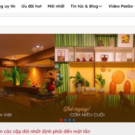
g uy tín
Ưu đãi hot
Mới nhất
Tin tức & Blog
Video PasGo
m các cặp đôi nhất định phải đến một lần