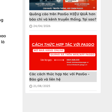
Quảng cáo trên PasGo HIỆU QUẢ hơn
báo chí và kênh truyền thống. Tại sao?
ng
24/04/2026
bao
 là
Các cách thức hợp tác với PasGo -
Báo giá và liên hệ
21/08/2025