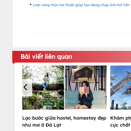
•
Loạt công thức ma thuật giúp tạo dáng chụp ảnh hút hồn
Bài viết liên quan
Lạc bước giữa hostel, homestay đẹp
Khám phá
như mơ ở Đà Lạt
cực chất 