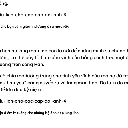
ống.
 cho bạn cảm giác như đang ở sa mạc vậy
 hẹn hò lãng mạn mà còn là nơi để chứng minh sự chung 
ẵng có thể bày tỏ tình cảm vĩnh cửu bằng cách treo một 
 xong trên sông Hàn.
có chìa mở tượng trưng cho tình yêu vĩnh cửu mà họ đã tr
u tình yêu" càng quyến rũ và lãng mạn hơn. Đó là kí do 
để lưu dấu kỷ niệm.
ịa điểm lý tưởng cho những bộ ảnh đẹp lung linh