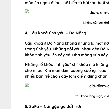
món ăn ngon được chế biến từ hải sản tươi s
Những cồn cát dài
4. Cầu khoá tình yêu – Đà Nẵng
Cầu khoá ở Đà Nẵng không những là một nơi
trong tình yêu. Những đôi yêu nhau đến Đà N
khóa tình yêu lên cây cầu thơ mộng vừa xây
Những "ổ khóa tình yêu" chỉ khóa mà không 
cho nhau. Khi màn đêm buông xuống, "cầu tà
nhiều bạn trẻ chọn đây làm điểm dừng chân 
Cầu khoá lãng mạn, là đ
5. SaPa – Nơi gặp gỡ đất trời