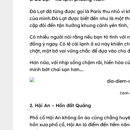
Đà Lạt đã từng được gọi là Paris thu nhỏ v
của mình.Đà Lạt được biết đến như là một thi
cặp đôi đến tận hưởng khung cảnh yên tĩnh,
Có nhiều người nói rằng nếu bạn tỏ tình với
đồng ý ngay. Có lẽ cái lạnh ở xứ này khiến c
chặt, một bờ vai vững chắc để dựa vào cho đỡ
Hơn nữa, với nhịp sống chậm rãi, hiền hòa c
mình bớt chai sạn hơn….
Cánh 
2. Hội An – Hồn đất Quảng
Phố cổ Hội An không ồn ào cũng chẳng huyê
hồn xưa phố cổ, Hội An là điểm đến tiềm năn