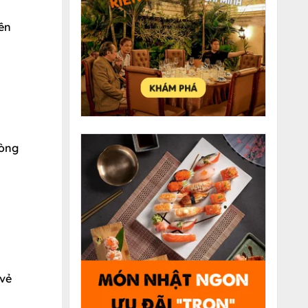
ên
c
lòng
 vẻ