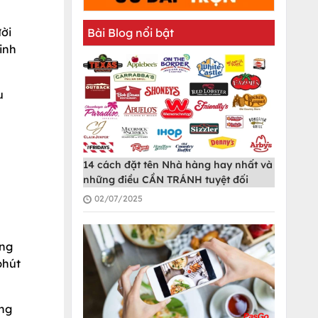
ời
Bài Blog nổi bật
inh
u
h
14 cách đặt tên Nhà hàng hay nhất và
những điều CẦN TRÁNH tuyệt đối
02/07/2025
ông
phút
ững