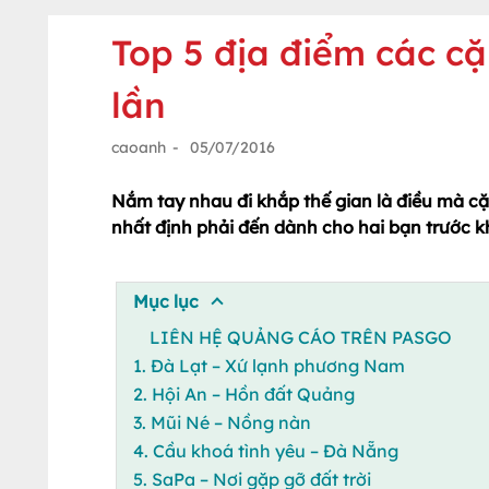
Top 5 địa điểm các cặ
lần
caoanh
-
05/07/2016
Nắm tay nhau đi khắp thế gian là điều mà cặ
nhất định phải đến
dành cho hai bạn
trước
k
Mục lục
LIÊN HỆ QUẢNG CÁO TRÊN PASGO
1. Đà Lạt – Xứ lạnh phương Nam
2. Hội An – Hồn đất Quảng
3. Mũi Né – Nồng nàn
4. Cầu khoá tình yêu – Đà Nẵng
5. SaPa – Nơi gặp gỡ đất trời