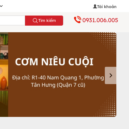
Tài khoản
0931.006.005
Tìm kiếm