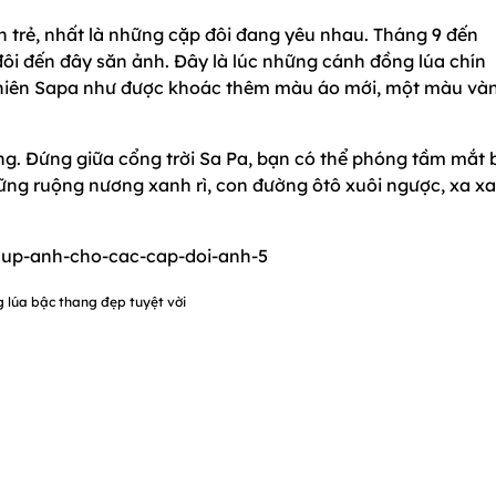
n trẻ, nhất là những cặp đôi đang yêu nhau. Tháng 9 đến
đôi đến đây săn ảnh. Đây là lúc những cánh đồng lúa chín
ên nhiên Sapa như được khoác thêm màu áo mới, một màu và
ng. Đứng giữa cổng trời Sa Pa, bạn có thể phóng tầm mắt 
hững ruộng nương xanh rì, con đường ôtô xuôi ngược, xa xa
 lúa bậc thang đẹp tuyệt vời