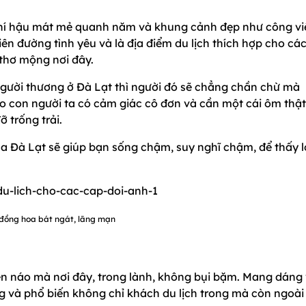
ì khí hậu mát mẻ quanh năm và khung cảnh đẹp như công vi
ên đường tình yêu và là địa điểm du lịch thích hợp cho cá
 thơ mộng nơi đây.
 người thương ở Đà Lạt thì người đó sẽ chẳng chần chừ mà
ho con người ta có cảm giác cô đơn và cần một cái ôm thật
 trống trải.
ủa Đà Lạt sẽ giúp bạn sống chậm, suy nghĩ chậm, để thấy 
đồng hoa bát ngát, lãng mạn
n náo mà nơi đây, trong lành, không bụi bặm. Mang dáng
g và phổ biến không chỉ khách du lịch trong mà còn ngoài