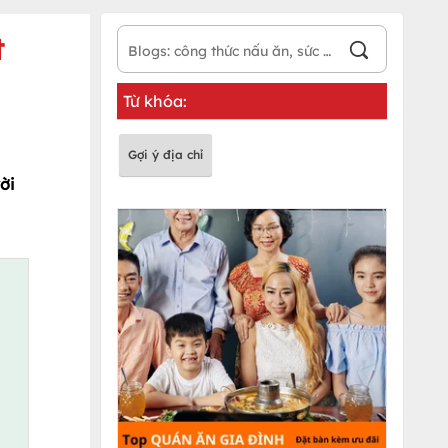
t
Từ khóa:
Gợi ý địa chỉ
ời