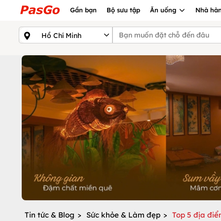
Gần bạn
Bộ sưu tập
Ăn uống
Nhà hàn
Tin tức & Blog
>
Sức khỏe & Làm đẹp
>
Top 5 địa điể