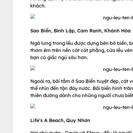
khách.
Sao Biển, Bình Lập, Cam Ranh, Khánh Hòa
Ngả lưng trong lều được dựng bên bờ biển, b
thơm êm trên nền cát cát phẳng, cửa lều vén l
bạn có giấc ngủ sâu hơn.
Ngoài ra, bãi tắm ở Sao Biển tuyệt đẹp, cát
thể nhìn đến tận đáy nước. Bãi biển hình tră
thiên đường dành cho những người chưa biết 
Life’s A Beach, Quy Nhơn
Hai chủ quán - Gavin và Steve - đều là người