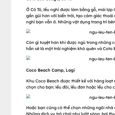
Ở Cô Tô, lều nghỉ được làm bằng gỗ, mái lợp 
gần gũi hơn với biển trời, tạo cảm giác tho
nghỉ bạn vẫn ở. Những vật dụng trang trí bên 
Còn gì tuyệt hơn khi được ngủ trong những că
hẳn sẽ là một trải nghiệm khó quên và Coto E
Coco Beach Camp, Lagi
Khu Coco Beach được thiết kế với hàng loạt nh
chọn cho bạn: lều đôi, lều đơn hoặc lều cho c
Hoặc bạn cũng có thể chọn những ngôi nhà đầ
Những dịch vụ trò chơi như lướt sóng, bơi t