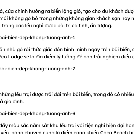
lá, cửa chính hướng ra biển lộng gió, tạo cho du khách đư
ải mái không gò bó trong những không gian khách sạn hay 
trong các lều nghỉ được bài trí cá tính, ấn tượng.
n nhà gỗ rồi thức giấc đón bình minh ngay trên bãi biển, 
co Lodge sẽ là địa điểm lý tưởng để bạn trải nghiệm điều 
ững lều trại được trải dài trên bãi biển, trong đó có nhiều
ả gia đình.
y màu sắc nằm sát khu lều trại với tiện nghi hiện đại hơn
huyền, bóng chuyền cũng là điểm cộng khiến Coco Beach h