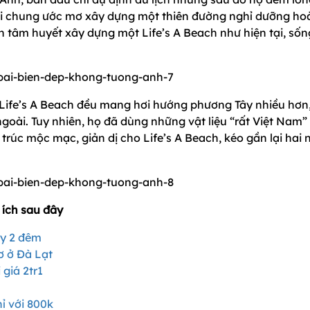
lại chung ước mơ xây dựng một thiên đường nghỉ dưỡng ho
n tâm huyết xây dựng một Life’s A Beach như hiện tại, sốn
 Life’s A Beach đều mang hơi hướng phương Tây nhiều hơn
oài. Tuy nhiên, họ đã dùng những vật liệu “rất Việt Nam”
n trúc mộc mạc, giản dị cho Life’s A Beach, kéo gần lại hai 
 ích sau đây
ày 2 đêm
ơ ở Đà Lạt
 giá 2tr1
ỉ với 800k