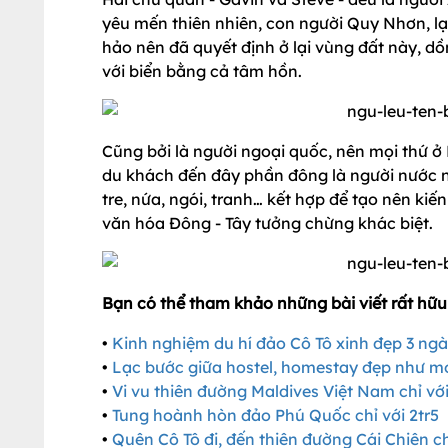
yêu mến thiên nhiên, con người Quy Nhơn, 
hảo nên đã quyết định ở lại vùng đất này, dồ
với biển bằng cả tâm hồn.
Cũng bởi là người ngoại quốc, nên mọi thứ ở
du khách đến đây phần đông là người nước ng
tre, nứa, ngói, tranh… kết hợp để tạo nên kiế
văn hóa Đông - Tây tưởng chừng khác biệt.
Bạn có thể tham khảo những bài viết rất hữu
•
Kinh nghiệm du hí đảo Cô Tô xinh đẹp 3 ng
•
Lạc bước giữa hostel, homestay đẹp như m
•
Vi vu thiên đường Maldives Việt Nam chỉ với
•
Tung hoành hòn đảo Phú Quốc chỉ với 2tr5
•
Quên Cô Tô đi, đến thiên đường Cái Chiên ch