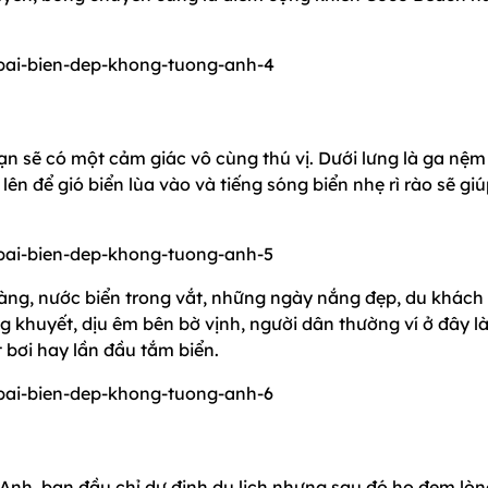
ạn sẽ có một cảm giác vô cùng thú vị. Dưới lưng là ga nệm
ên để gió biển lùa vào và tiếng sóng biển nhẹ rì rào sẽ gi
 vàng, nước biển trong vắt, những ngày nắng đẹp, du khách
ng khuyết, dịu êm bên bờ vịnh, người dân thường ví ở đây l
bơi hay lần đầu tắm biển.
 Anh, ban đầu chỉ dự định du lịch nhưng sau đó họ đem lò