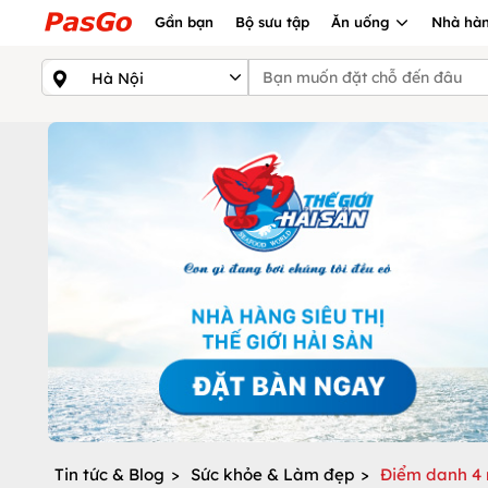
Gần bạn
Bộ sưu tập
Ăn uống
Nhà hàn
Tin tức & Blog
>
Sức khỏe & Làm đẹp
>
Điểm danh 4 n