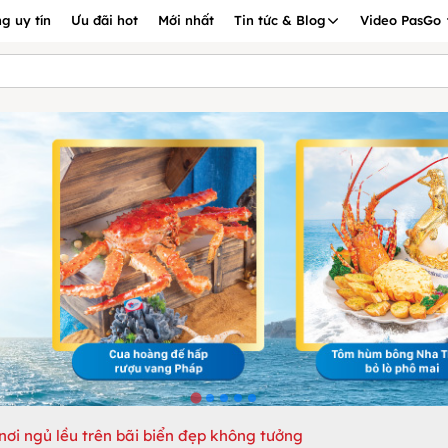
g uy tín
Ưu đãi hot
Mới nhất
Tin tức & Blog
Video PasGo
ơi ngủ lều trên bãi biển đẹp không tưởng