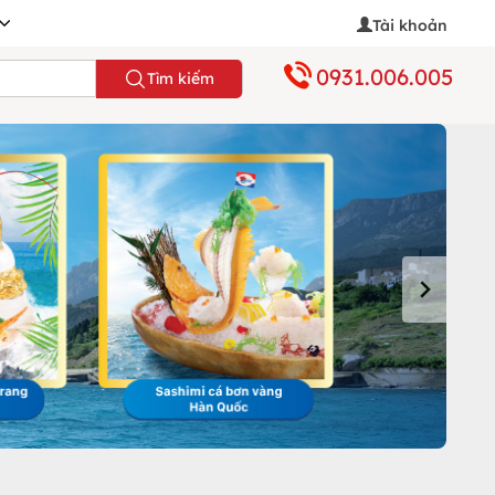
Tài khoản
0931.006.005
Tìm kiếm