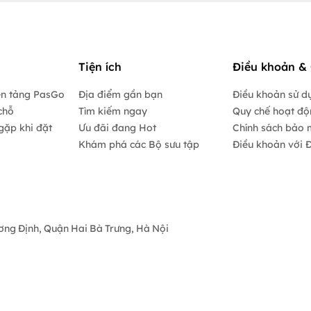
Tiện ích
Điều khoản & 
ền tảng PasGo
Địa điểm gần bạn
Điều khoản sử d
chỗ
Tìm kiếm ngay
Quy chế hoạt đ
gặp khi đặt
Ưu đãi đang Hot
Chính sách bảo 
Khám phá các Bộ sưu tập
Điều khoản với Đ
ương Định, Quận Hai Bà Trưng, Hà Nội