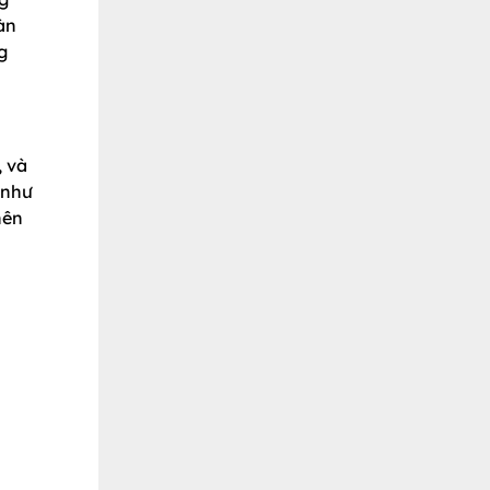
àn
g
, và
 như
nên