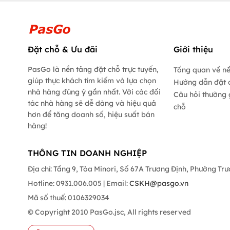
Đặt chỗ & Ưu đãi
Giới thiệu
PasGo là nền tảng đặt chỗ trực tuyến,
Tổng quan về n
giúp thực khách tìm kiếm và lựa chọn
Hướng dẫn đặt 
nhà hàng đúng ý gần nhất. Với các đối
Câu hỏi thường 
tác nhà hàng sẽ dễ dàng và hiệu quả
chỗ
hơn để tăng doanh số, hiệu suất bán
hàng!
THÔNG TIN DOANH NGHIỆP
Địa chỉ: Tầng 9, Tòa Minori, Số 67A Trương Định, Phường Tr
Hotline: 0931.006.005 | Email:
CSKH@pasgo.vn
Mã số thuế: 0106329034
© Copyright 2010 PasGo.jsc, All rights reserved