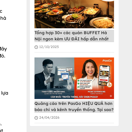
ợc
nhà
Tổng hợp 30+ các quán BUFFET Hà
Nội ngon kèm ƯU ĐÃI hấp dẫn nhất
12/10/2025
đây
đó.
 lựa
Quảng cáo trên PasGo HIỆU QUẢ hơn
báo chí và kênh truyền thống. Tại sao?
24/04/2026
.
út