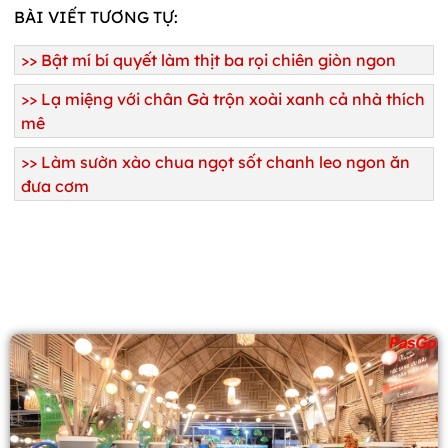
BÀI VIẾT TƯƠNG TỰ:
>>
Bật mí bí quyết làm thịt ba rọi chiên giòn ngon
>>
Lạ miệng với chân Gà trộn xoài xanh cả nhà thích
mê
>> Là
m sườn xào chua ngọt sốt chanh leo ngon ăn
đưa cơm