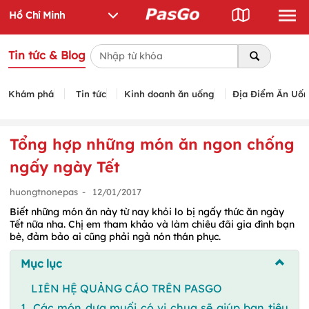
Tin tức & Blog
Khám phá
Tin tức
Kinh doanh ăn uống
Địa Điểm Ăn Uố
Tổng hợp những món ăn ngon chống
ngấy ngày Tết
huongtnonepas
-
12/01/2017
Biết những món ăn này từ nay khỏi lo bị ngấy thức ăn ngày
Tết nữa nha. Chị em tham khảo và làm chiêu đãi gia đình bạn
bè, đảm bảo ai cũng phải ngả nón thán phục.
Mục lục
LIÊN HỆ QUẢNG CÁO TRÊN PASGO
1, Các món dưa muối có vị chua sẽ giúp bạn tiêu