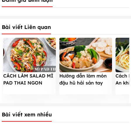
Bài viết Liên quan
CÁCH LÀM SALAD MÌ
Hướng dẫn làm món
Cách 
PAD THAI NGON
đậu hũ hải sản tay
An khi
TUYỆT ĐỔI VỊ CHO
cầm ngon xuýt xoa
mê m
CẢ NHÀ
Bài viết xem nhiều