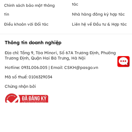
tác
Chính sách bảo mật thông
tin
Nhà hàng đăng ký hợp tác
Điều khoản với Đối tác
Liên hệ về Đầu tư & Hợp tác
Thông tin doanh nghiệp
Địa chỉ: Tầng 9, Tòa Minori, Số 67A Trương Định, Phường
Trương Định, Quận Hai Bà Trưng, Hà Nội
Hotline: 0931.006.005 | Email:
CSKH@pasgo.vn
Mã số thuế: 0106329034
Chứng nhận bởi
Hồ Chí Minh
© Copyright 2010 PasGo.jsc, All rights reserved
FREE - Đã có trên Google Play