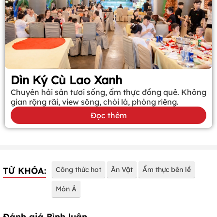
Dìn Ký Cù Lao Xanh
Chuyên hải sản tươi sống, ẩm thực đồng quê. Không
gian rộng rãi, view sông, chòi lá, phòng riêng.
Đọc thêm
TỪ KHÓA:
Công thức hot
Ăn Vặt
Ẩm thực bên lề
Món Á
Đánh giá Bình luận