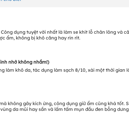
Công dụng tuyệt vời nhất là làm se khít lỗ chân lông và c
c ẩm, không bị khô căng hay rin rít.
mình nhớ không nhầm!)
 làm khô da, tác dụng làm sạch 8/10, xài một thời gian l
 mà không gây kích ứng, công dụng giữ ẩm cũng khá tốt. 
là vùng da mũi hay sần và lấm tấm mụn đầu đen bỗng dưng