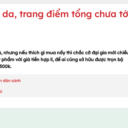
da, trang điểm tổng chưa tớ
, nhưng nếu thích gì mua nấy thì chắc cỡ đại gia mới chiề
phẩm với giá tiền hợp lí, để ai cũng sở hữu được trọn bộ
500k.
ồn dân sành
ội