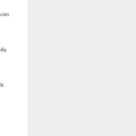
 còn
hấy
i.