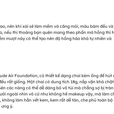
ao, nên khi xài sẽ làm mềm và căng môi, màu bám đều và
ài ra, nếu thi thoảng bạn quên mang theo phấn má hồng thì
 mềm mượt này có thể tạo nên độ hồng hào khá tự nhiên và
de Air Foundation, có thiết kế dạng chai kèm ống để hút 
n đều rất giống. Một chai có dung tích 18g, nắp vặn khá chặt
ên các nàng có thể dễ dàng bỏ vô túi mà chẳng sợ bị tràn
người ngoài nhìn vô cứ như không hề makeup vậy, mà làm c
, không làm hằn vết kem, kem rất dễ tán, che phủ toàn bộ
 ưng ý.