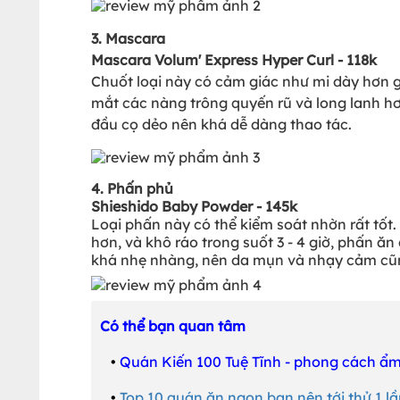
3. Mascara
Mascara Volum' Express Hyper Curl - 118k
Chuốt loại này có cảm giác như mi dày hơn gấ
mắt các nàng trông quyến rũ và long lanh hơn
đầu cọ dẻo nên khá dễ dàng thao tác.
4. Phấn phủ
Shieshido Baby Powder - 145k
Loại phấn này có thể kiểm soát nhờn rất tốt
hơn, và khô ráo trong suốt 3 - 4 giờ, phấn ă
khá nhẹ nhàng, nên da mụn và nhạy cảm cũn
Có thể bạn quan tâm
•
Quán Kiến 100 Tuệ Tĩnh - phong cách ẩm
•
Top 10 quán ăn ngon bạn nên tới thử 1 lầ