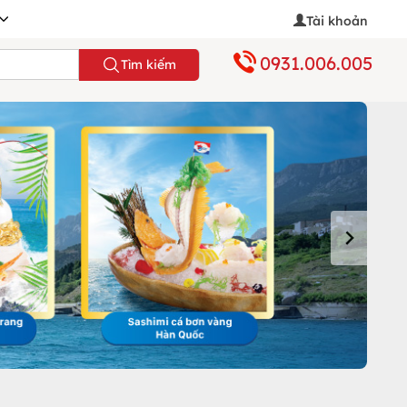
Tài khoản
0931.006.005
Tìm kiếm