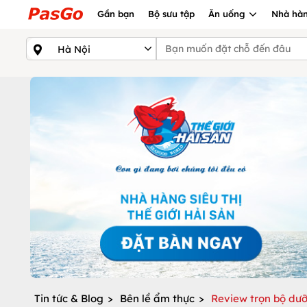
Gần bạn
Bộ sưu tập
Ăn uống
Nhà hàn
Tin tức & Blog
>
Bên lề ẩm thực
>
Review trọn bộ dưỡ