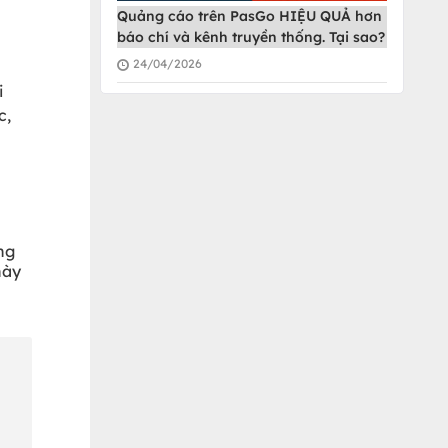
Quảng cáo trên PasGo HIỆU QUẢ hơn
báo chí và kênh truyền thống. Tại sao?
24/04/2026
i
c,
ng
này