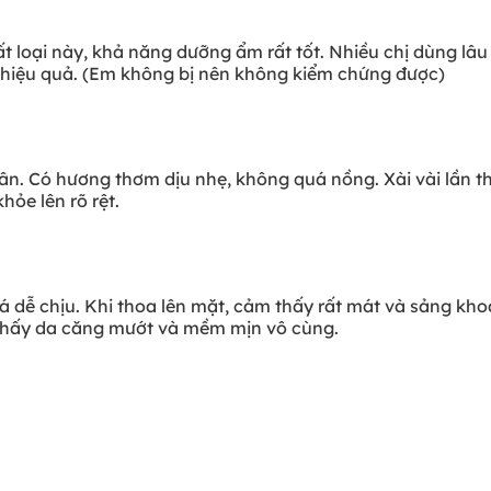
t loại này, khả năng dưỡng ẩm rất tốt. Nhiều chị dùng lâu
hiệu quả. (Em không bị nên không kiểm chứng được)
dân. Có hương thơm dịu nhẹ, không quá nồng. Xài vài lần t
ỏe lên rõ rệt.
 dễ chịu. Khi thoa lên mặt, cảm thấy rất mát và sảng khoá
 thấy da căng mướt và mềm mịn vô cùng.