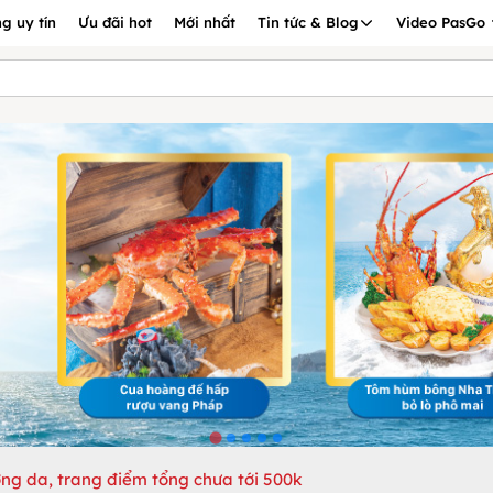
g uy tín
Ưu đãi hot
Mới nhất
Tin tức & Blog
Video PasGo
ng da, trang điểm tổng chưa tới 500k