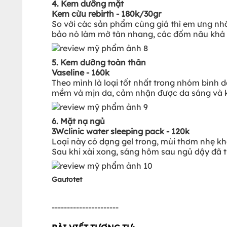
4. Kem dưỡng mặt
Kem cừu rebirth - 180k/30gr
So với các sản phẩm cùng giá thì em ưng nhấ
bảo nó làm mờ tàn nhang, các đốm nâu khá 
5. Kem dưỡng toàn thân
Vaseline - 160k
Theo mình là loại tốt nhất trong nhóm bình 
mềm và mịn da, cảm nhận được da sáng và kh
6. Mặt nạ ngủ
3Wclinic water sleeping pack - 120k
Loại này có dạng gel trong, mùi thơm nhẹ khá
Sau khi xài xong, sáng hôm sau ngủ dậy đã
Gautotet
----------------------