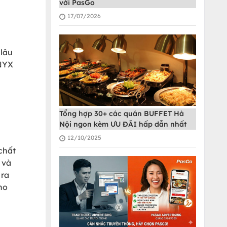
với PasGo
17/07/2026
 lâu
 NYX
Tổng hợp 30+ các quán BUFFET Hà
Nội ngon kèm ƯU ĐÃI hấp dẫn nhất
12/10/2025
chất
 và
 ra
ho