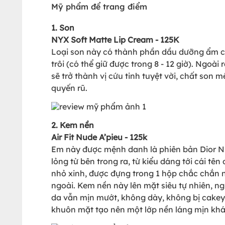
Mỹ phẩm để trang điểm
1. Son
NYX Soft Matte Lip Cream - 125K
Loại son này có thành phần dầu dưỡng ẩm c
trôi (có thể giữ được trong 8 - 12 giờ). Ngo
sẽ trở thành vị cứu tinh tuyệt vời, chất son
quyến rũ.
2. Kem nền
Air Fit Nude A’pieu - 125k
Em này được mệnh danh là phiên bản Dior Nu
lỏng từ bên trong ra, từ kiểu dáng tới cái tê
nhỏ xinh, được đựng trong 1 hộp chắc chắn n
ngoài. Kem nền này lên mặt siêu tự nhiên, 
da vẫn mịn mướt, không dày, không bị cakey
khuôn mặt tạo nên một lớp nền láng mịn khá