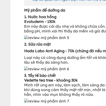
Mỹ phẩm để dưỡng da
1. Nước hoa hồng
Evoluderm - 130k
Em này được cái dịu nhẹ và không chứa cồn. 
bằng pH, mình xài thì thấy da mềm và giữ đượ
2. Sữa rửa mặt
Hada Labo Anti Aging - 70k (chừng đó nếu 
Loại này có công dụng dưỡng ẩm tốt và không
lâu sẽ thấy da sáng hơn.
3. Tẩy tế bào chết
Vedette tea tree - khoảng 30k
Mình rất ưng em này, làm sạch, làm sáng da
khi dùng xong cảm thấy mặt rất mịn, nhất 
hẳn, nhìn vào mụn không thấy rõ nữa.