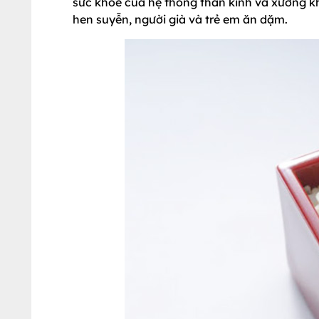
sức khỏe của hệ thống thần kinh và xương khớ
hen suyễn, người già và trẻ em ăn dặm.