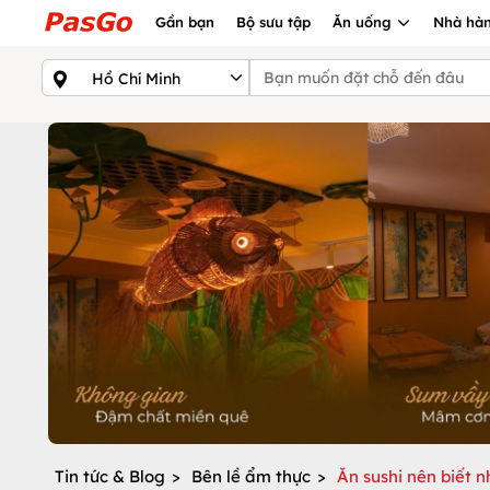
Gần bạn
Bộ sưu tập
Ăn uống
Nhà hàn
Tin tức & Blog
>
Bên lề ẩm thực
>
Ăn sushi nên biết n