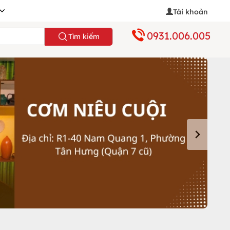
Tài khoản
0931.006.005
Tìm kiếm