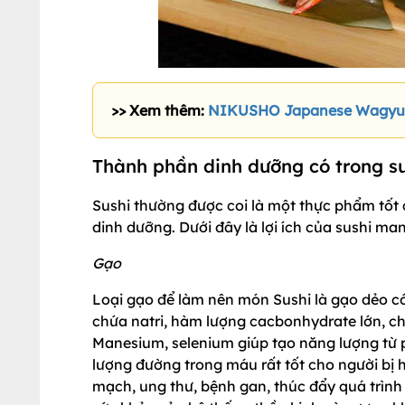
>> Xem thêm:
NIKUSHO Japanese Wagyu B
Thành phần dinh dưỡng có trong s
Sushi thường được coi là một thực phẩm tốt 
dinh dưỡng. Dưới đây là lợi ích của sushi ma
Gạo
Loại gạo để làm nên món Sushi là gạo dẻo có
chứa natri, hàm lượng cacbonhydrate lớn, c
Manesium, selenium giúp tạo năng lượng từ p
lượng đường trong máu rất tốt cho người bị 
mạch, ung thư, bệnh gan, thúc đẩy quá trình