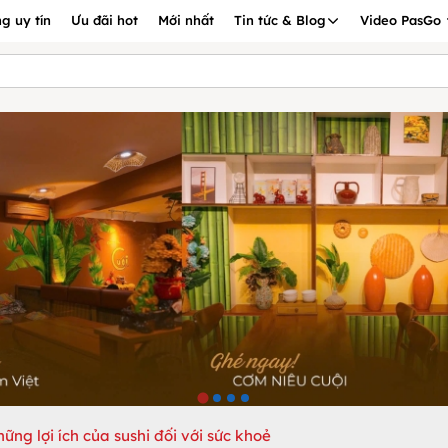
g uy tín
Ưu đãi hot
Mới nhất
Tin tức & Blog
Video PasGo
hững lợi ích của sushi đối với sức khoẻ