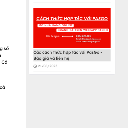
ng số
Các cách thức hợp tác với PasGo -
n
Báo giá và liên hệ
. Cá
21/08/2025
.
 cá
m