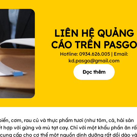
LIÊN HỆ QUẢNG
CÁO TRÊN PASG
Hotline: 0934.626.005 | Email:
kd.pasgo@gmail.com
Đọc thêm
iển, cơm, rau củ và thực phẩm tươi (như tôm, cá, hải sản
 hợp với gừng và mù tạt cay. Chỉ với một khẩu phần ăn rấ
 cung cấp cho cơ thể một nguồn dinh dưỡng rất dồi dào v