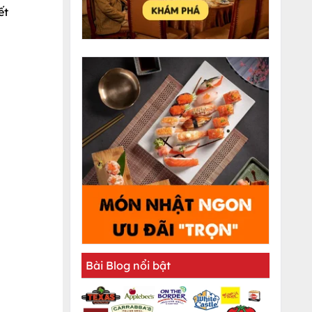
ết
Bài Blog nổi bật