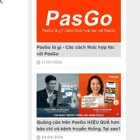
h,
PasGo là gì - Các cách thức hợp tác
với PasGo
17/07/2026
Quảng cáo trên PasGo HIỆU QUẢ hơn
báo chí và kênh truyền thống. Tại sao?
24/04/2026