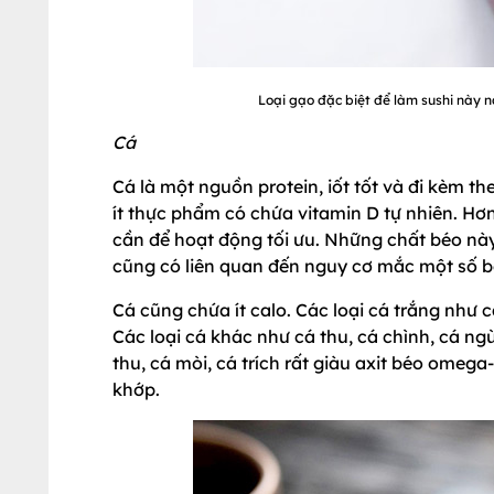
Loại gạo đặc biệt để làm sushi này 
Cá
Cá là một nguồn protein, iốt tốt và đi kèm t
ít thực phẩm có chứa vitamin D tự nhiên. H
cần để hoạt động tối ưu. Những chất béo này 
cũng có liên quan đến nguy cơ mắc một số bện
Cá cũng chứa ít calo. Các loại cá trắng như
Các loại cá khác như cá thu, cá chình, cá ng
thu, cá mòi, cá trích rất giàu axit béo omeg
khớp.