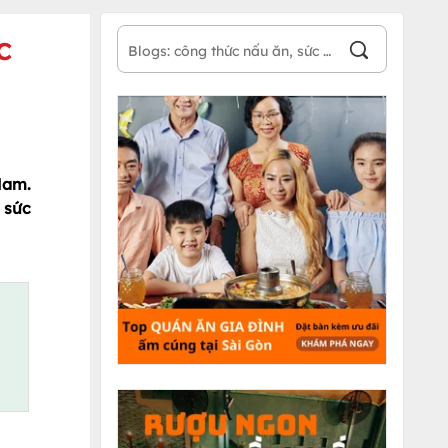
c
Nam.
 sức