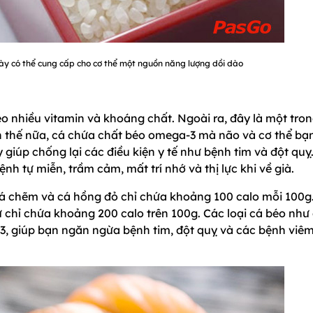
này có thể cung cấp cho cơ thể một nguồn năng lượng dồi dào
heo nhiều vitamin và khoáng chất. Ngoài ra, đây là một tro
ơn thế nữa, cá chứa chất béo omega-3 mà não và cơ thể bạ
giúp chống lại các điều kiện y tế như bệnh tim và đột quỵ
h tự miễn, trầm cảm, mất trí nhớ và thị lực khi về già.
 cá chẽm và cá hồng đỏ chỉ chứa khoảng 100 calo mỗi 100g
ừ chỉ chứa khoảng 200 calo trên 100g. Các loại cá béo như
a-3, giúp bạn ngăn ngừa bệnh tim, đột quỵ và các bệnh viê