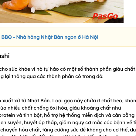
BQ - Nhà hàng Nhật Bản ngon ở Hà Nội
ushi
cho sức khỏe vì nó tự hào có một số thành phần giàu chất
ng lại thông qua các thành phần có trong đó:
 xuất xứ từ Nhật Bản. Loại gạo này chứa ít chất béo, khô
hứa nhiều chất chống ôxi hóa, giàu khoáng chất như
rotein và tinh bột, hỗ trợ hệ thống miễn dịch và cân bằng
hen suyễn, huyết áp thấp, giảm nguy cơ mắc các bệnh về t
 chuyển hóa chất, tăng cường sức đề kháng cho cơ thể, duy