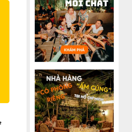
O
t
à