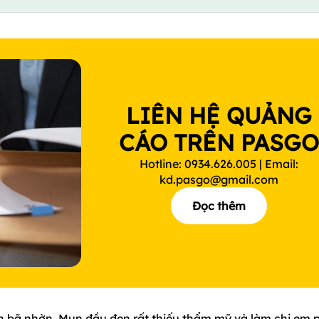
LIÊN HỆ QUẢNG
CÁO TRÊN PASG
Hotline: 0934.626.005 | Email:
kd.pasgo@gmail.com
Đọc thêm
ễn bã nhờn. Mụn đầu đen rất thiếu thẩm mỹ và làm chị em 