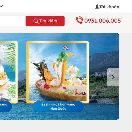
Tài khoản
0931.006.005
Tìm kiếm