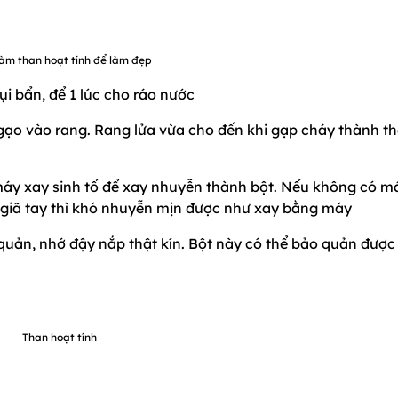
àm than hoạt tính để làm đẹp
ụi bẩn, để 1 lúc cho ráo nước
 gạo vào rang. Rang lửa vừa cho đến khi gạp cháy thành t
 máy xay sinh tố để xay nhuyễn thành bột. Nếu không có m
y, giã tay thì khó nhuyễn mịn được như xay bằng máy
 quản, nhớ đậy nắp thật kín. Bột này có thể bảo quản được
Than hoạt tính