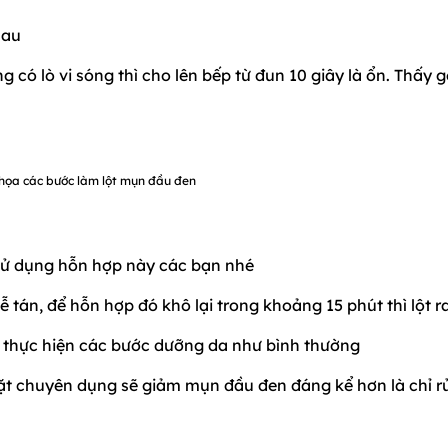
hau
g có lò vi sóng thì cho lên bếp từ đun 10 giây là ổn. Thấy g
họa các bước làm lột mụn đầu đen
 sử dụng hỗn hợp này các bạn nhé
 tán, để hỗn hợp đó khô lại trong khoảng 15 phút thì lột r
m, thực hiện các bước dưỡng da như bình thường
ặt chuyên dụng sẽ giảm mụn đầu đen đáng kể hơn là chỉ r