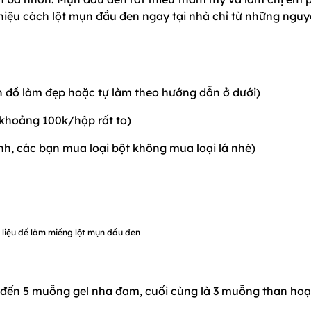
 thiệu cách lột mụn đầu đen ngay tại nhà chỉ từ những ngu
n đồ làm đẹp hoặc tự làm theo hướng dẫn ở dưới)
khoảng 100k/hộp rất to)
nh, các bạn mua loại bột không mua loại lá nhé)
liệu để làm miếng lột mụn đầu đen
ồi đến 5 muỗng gel nha đam, cuối cùng là 3 muỗng than hoạ