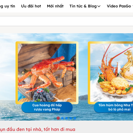
g uy tín
Ưu đãi hot
Mới nhất
Tin tức & Blog
Video PasGo
ụn đầu đen tại nhà, tốt hơn đi mua