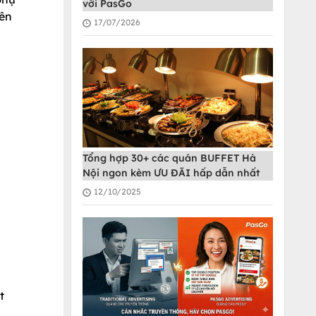
với PasGo
yên
17/07/2026
Tổng hợp 30+ các quán BUFFET Hà
Nội ngon kèm ƯU ĐÃI hấp dẫn nhất
12/10/2025
t