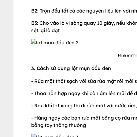
B2: Trộn đều tất cả các nguyên liệu lên với n
B3: Cho vào lò vi sóng quay 10 giây, nếu khôn
sệt lại là đạt
Hình minh 
3. Cách sử dụng lột mụn đầu đen
- Rửa mặt thật sạch với sữa rửa mặt rồi mới
- Thoa hỗn hợp ngay khi còn ấm lên mũi để dễ
- Rau khi lột xong thì đi rửa mặt với nước ấ
- Hàng ngày các bạn rửa mặt bằng cọ rửa m
bằng tay thông thường