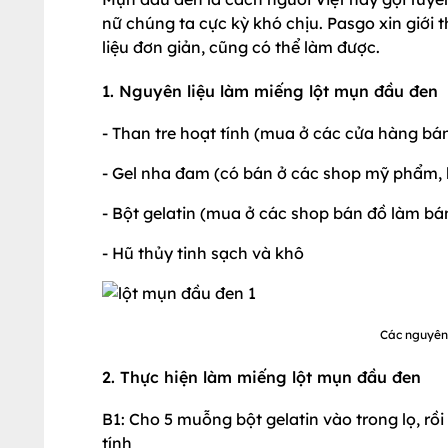
nữ chúng ta cực kỳ khó chịu. Pasgo xin giới
liệu đơn giản, cũng có thể làm được.
1. Nguyên liệu làm miếng lột mụn đầu đen
- Than tre hoạt tính (mua ở các cửa hàng bá
- Gel nha đam (có bán ở các shop mỹ phẩm, 
- Bột gelatin (mua ở các shop bán đồ làm bá
- Hũ thủy tinh sạch và khô
Các nguyên 
2. Thực hiện làm miếng lột mụn đầu đen
B1: Cho 5 muỗng bột gelatin vào trong lọ, r
tính