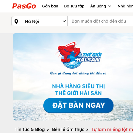
Gần bạn
Bộ sưu tập
Ăn uống
Nhà hàn
Tin tức & Blog
>
Bên lề ẩm thực
>
Tự làm miếng lột m