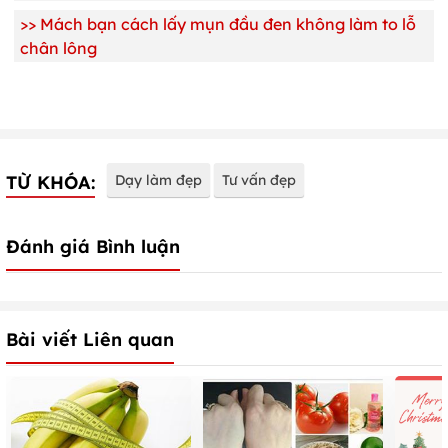
>>
Mách bạn cách lấy mụn đầu đen không làm to lỗ
chân lông
TỪ KHÓA:
Dạy làm đẹp
Tư vấn đẹp
Đánh giá Bình luận
Bài viết Liên quan