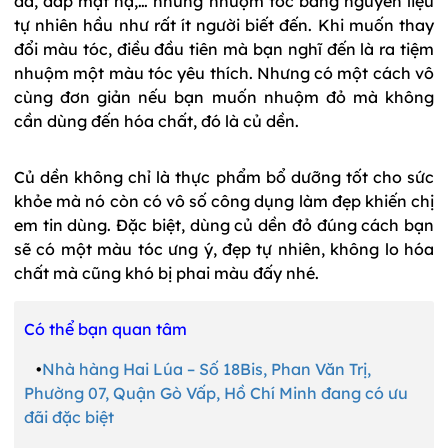
da, đắp mặt nạ,… nhưng nhuộm tóc bằng nguyên liệu
tự nhiên hầu như rất ít người biết đến. Khi muốn thay
đổi màu tóc, điều đầu tiên mà bạn nghĩ đến là ra tiệm
nhuộm một màu tóc yêu thích. Nhưng có một cách vô
cùng đơn giản nếu bạn muốn nhuộm đỏ mà không
cần dùng đến hóa chất, đó là củ dền.
Củ dền không chỉ là thực phẩm bổ dưỡng tốt cho sức
khỏe mà nó còn có vô số công dụng làm đẹp khiến chị
em tin dùng. Đặc biệt, dùng củ dền đỏ đúng cách bạn
sẽ có một màu tóc ưng ý, đẹp tự nhiên, không lo hóa
chất mà cũng khó bị phai màu đấy nhé.
Có thể bạn quan tâm
•
Nhà hàng Hai Lúa – Số 18Bis, Phan Văn Trị,
Phường 07, Quận Gò Vấp, Hồ Chí Minh đang có ưu
đãi đặc biệt