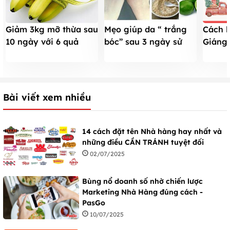
Giảm 3kg mỡ thừa sau
Mẹo giúp da “ trắng
Cách 
10 ngày với 6 quả
bóc” sau 3 ngày sử
Giáng 
chuối mỗi ngày
dụng
giản, 
mùa N
Bài viết xem nhiều
14 cách đặt tên Nhà hàng hay nhất và
những điều CẦN TRÁNH tuyệt đối
02/07/2025
Bùng nổ doanh số nhờ chiến lược
Marketing Nhà Hàng đúng cách -
PasGo
10/07/2025