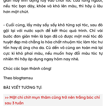
gian này linh động tùy vào chất tóc của từng người,
nếu tóc bạn dày, khỏe và khó lên màu, thì hãy ủ lâu
hơn một chút.
- Cuối cùng, lấy máy sấy sấy khô từng sợi tóc, sau đó
gội lại với nước sạch để kết thúc quá trình. Chỉ vài
bước đơn giản trên là bạn đã có được một mái tóc đỏ
tuyệt đẹp mà chẳng lo hóa chất nhuộm tóc làm tóc hư
tổn hay dị ứng cho da. Củ dền vô cùng an toàn mà lại
cực kì khó phai màu, nếu muốn hay đổi màu tóc tự
nhiên thì hãy áp dụng ngay hôm nay nhé.
Chúc các bạn thành công!
Theo blogtamsu
BÀI VIẾT TƯƠNG TỰ:
>>
Mặt chi chít mụn thâm cũng trở nên trắng bóc chỉ
sau 3 tuần