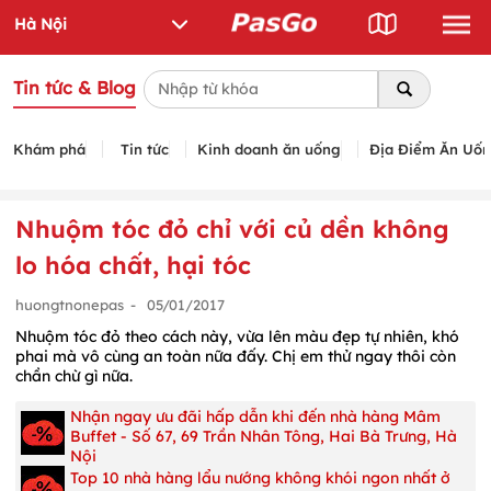
Tin tức & Blog
Khám phá
Tin tức
Kinh doanh ăn uống
Địa Điểm Ăn Uố
Nhuộm tóc đỏ chỉ với củ dền không
lo hóa chất, hại tóc
huongtnonepas
-
05/01/2017
Nhuộm tóc đỏ theo cách này, vừa lên màu đẹp tự nhiên, khó
phai mà vô cùng an toàn nữa đấy. Chị em thử ngay thôi còn
chần chừ gì nữa.
Nhận ngay ưu đãi hấp dẫn khi đến nhà hàng Mâm
Buffet - Số 67, 69 Trần Nhân Tông, Hai Bà Trưng, Hà
Nội
Top 10 nhà hàng lẩu nướng không khói ngon nhất ở