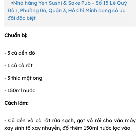
•
Nhà hàng Yen Sushi & Sake Pub – Số 15 Lê Quý
Đôn, Phường 06, Quận 3, Hồ Chí Minh đang có ưu
đãi đặc biệt
Chuẩn bị:
- 3 củ dền đỏ
- 1 củ cà rốt
- 3 thìa mật ong
- 150ml nước
Cách làm:
- Củ dền và cà rốt rửa sạch, gọt vỏ rồi cho vào máy
xay sinh tố xay nhuyễn, đổ thêm 150ml nước lọc vào