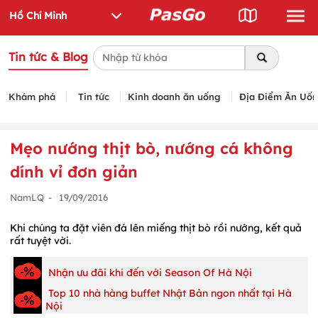
Tin tức & Blog
Khám phá
Tin tức
Kinh doanh ăn uống
Địa Điểm Ăn Uố
Mẹo nướng thịt bò, nướng cá không
dính vỉ đơn giản
NamLQ
-
19/09/2016
Khi chúng ta đặt viên đá lên miếng thịt bò rồi nướng,
kết quả
rất tuyệt vời.
Nhận ưu đãi khi đến với Season Of Hà Nội
Top 10 nhà hàng buffet Nhật Bản ngon nhất tại Hà
Nội