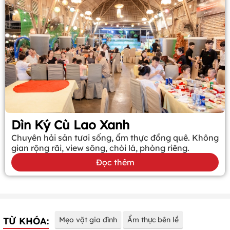
Dìn Ký Cù Lao Xanh
Chuyên hải sản tươi sống, ẩm thực đồng quê. Không
gian rộng rãi, view sông, chòi lá, phòng riêng.
Đọc thêm
TỪ KHÓA:
Mẹo vặt gia đình
Ẩm thực bên lề