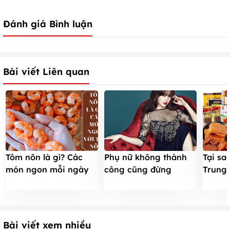
Đánh giá Bình luận
Bài viết Liên quan
Tôm nõn là gì? Các
Phụ nữ không thành
Tại sa
món ngon mỗi ngày
công cũng đừng
Trung 
từ tôm nõn!
thành người thất bại
đến v
Bài viết xem nhiều