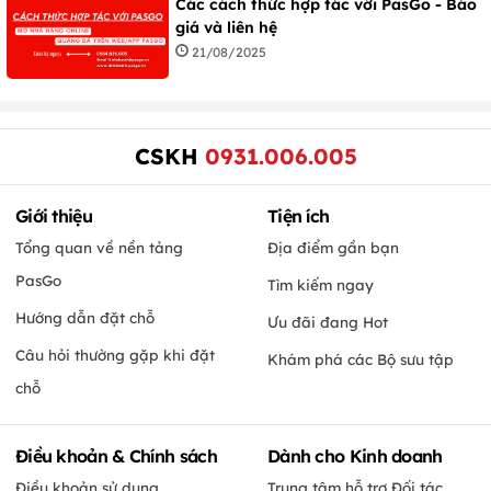
Các cách thức hợp tác với PasGo - Báo
giá và liên hệ
21/08/2025
CSKH
0931.006.005
Giới thiệu
Tiện ích
Tổng quan về nền tảng
Địa điểm gần bạn
PasGo
Tìm kiếm ngay
Hướng dẫn đặt chỗ
Ưu đãi đang Hot
Câu hỏi thường gặp khi đặt
Khám phá các Bộ sưu tập
chỗ
Điều khoản & Chính sách
Dành cho Kinh doanh
Điều khoản sử dụng
Trung tâm hỗ trợ Đối tác