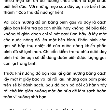
nhiều mẹo khi ăn đồ nướng chắc chắn là bạn chưa
biết hết đâu. Với những mẹo sau đây bạn sẽ biến hóa
thành “ Cao thủ đồ nướng” liền!
Với cách nướng đồ ăn bằng bình gas và đây là cách
giúp bạn kiểm tra ga còn nhiều hay không để bữa tiệc
không bị gián đoạn chỉ vì hết gas! Bạn hãy là lấy một
cốc nước nóng đổ lên một bên bình. Phần bình còn
gas sẽ hấp thụ nhiệt độ của nước nóng khiến phần
bình đó sẽ lạnh hơn. Chỉ cần kiểm tra từ phía dưới đáy
bình trở lên bạn sẽ dễ dàng đoán biết được lượng gas
còn lại trong bình.
Trước khi nướng đồ bạn lau lại giàn nướng bằng cách
lấy một ít giấy bạc vo lại rồi lau, những cặn bám phía
trên sẽ bị đánh sạch. Sau đó bạn bổ đôi củ hành tây
rồi chà lên giàn nướng một lần nữa để làm sạch hoàn
toàn vỉ nướng nhà bạn.