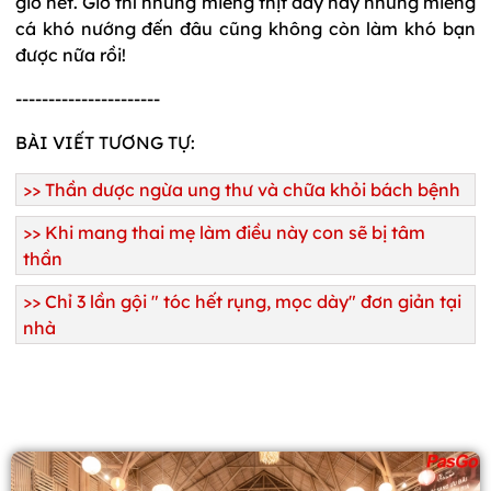
giờ hết. Giờ thì những miếng thịt dày hay những miếng
cá khó nướng đến đâu cũng không còn làm khó bạn
được nữa rồi!
----------------------
BÀI VIẾT TƯƠNG TỰ:
>>
Thần dược ngừa ung thư và chữa khỏi bách bệnh
>>
Khi mang thai mẹ làm điều này con sẽ bị tâm
thần
>>
Chỉ 3 lần gội " tóc hết rụng, mọc dày" đơn giản tại
nhà