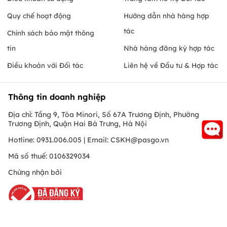
Quy chế hoạt động
Hướng dẫn nhà hàng hợp
tác
Chính sách bảo mật thông
tin
Nhà hàng đăng ký hợp tác
Điều khoản với Đối tác
Liên hệ về Đầu tư & Hợp tác
Thông tin doanh nghiệp
Địa chỉ: Tầng 9, Tòa Minori, Số 67A Trương Định, Phường
Trương Định, Quận Hai Bà Trưng, Hà Nội
Hotline: 0931.006.005 | Email:
CSKH@pasgo.vn
Mã số thuế: 0106329034
Chứng nhận bởi
Hồ Chí Minh
© Copyright 2010 PasGo.jsc, All rights reserved