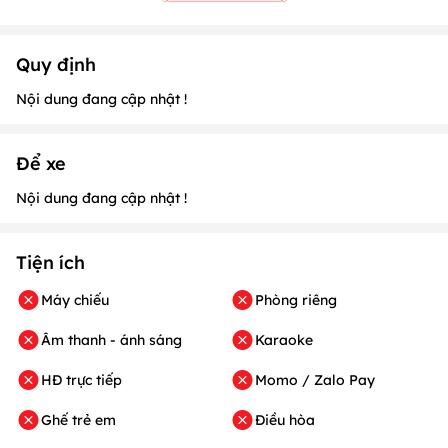
Quy định
Nội dung đang cập nhật !
Để xe
Nội dung đang cập nhật !
Tiện ích
Máy chiếu
Phòng riêng
Âm thanh - ánh sáng
Karaoke
HĐ trực tiếp
Momo / Zalo Pay
Ghế trẻ em
Điều hòa