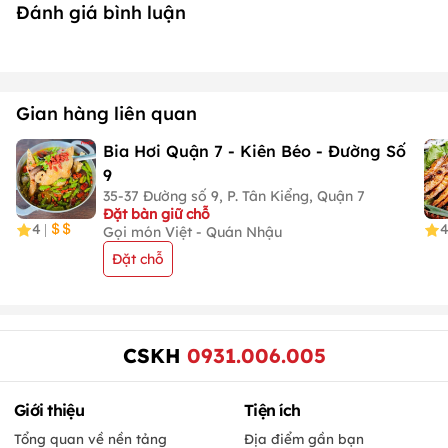
Đánh giá bình luận
Gian hàng liên quan
Bia Hơi Quận 7 - Kiên Béo - Đường Số
9
35-37 Đường số 9, P. Tân Kiểng, Quận 7
Đặt bàn giữ chỗ
4
4
|
Gọi món Việt - Quán Nhậu
Đặt chỗ
CSKH
0931.006.005
Giới thiệu
Tiện ích
Tổng quan về nền tảng
Địa điểm gần bạn