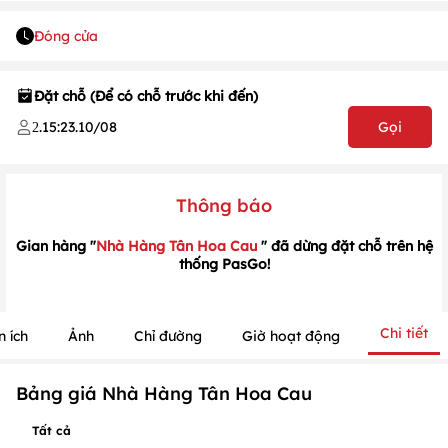
Đóng cửa
Đặt chỗ (Để có chỗ trước khi đến)
1
/
1
/
1
.
15:23
.
10/08
Gọi
2
Thông báo
Gian hàng "
Nhà Hàng Tân Hoa Cau
" đã dừng đặt chỗ trên hệ
thống PasGo!
Chi tiết
n ích
Ảnh
Chỉ đường
Giờ hoạt động
Bảng giá Nhà Hàng Tân Hoa Cau
Tất cả