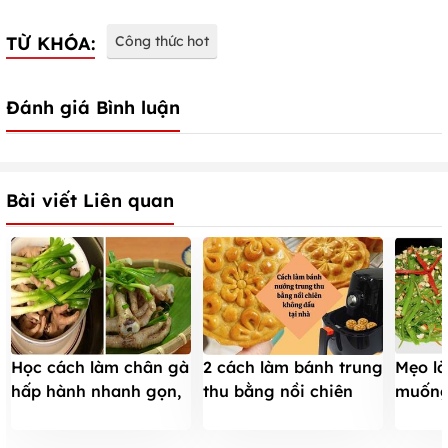
TỪ KHÓA:
Công thức hot
Đánh giá Bình luận
Bài viết Liên quan
Học cách làm chân gà
2 cách làm bánh trung
Mẹo l
hấp hành nhanh gọn,
thu bằng nồi chiên
muống
đãi cả nhà
không dầu vỏ mềm
xanh m
ẩm cực dễ
nghiề