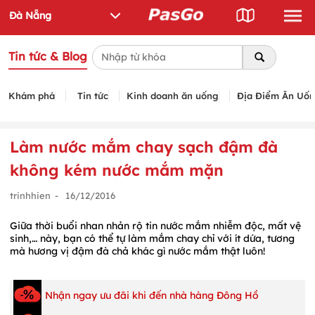
Tin tức & Blog
Khám phá
Tin tức
Kinh doanh ăn uống
Địa Điểm Ăn Uố
Làm nước mắm chay sạch đậm đà
không kém nước mắm mặn
trinhhien
-
16/12/2016
Giữa thời buổi nhan nhản rộ tin nước mắm nhiễm độc, mất vệ
sinh,… này, bạn có thể tự làm mắm chay chỉ với ít dứa, tương
mà hương vị đậm đà chả khác gì nước mắm thật luôn!
Nhận ngay ưu đãi khi đến nhà hàng Đông Hồ