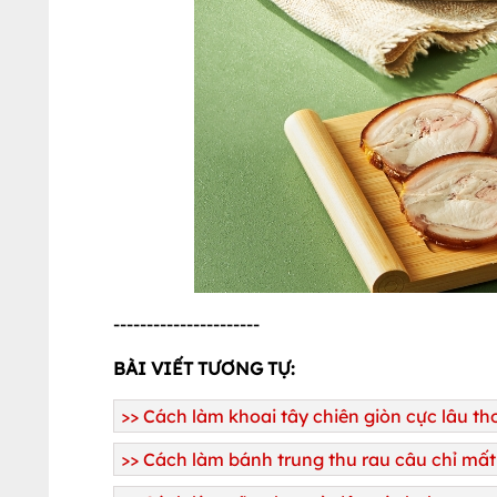
----------------------
BÀI VIẾT TƯƠNG TỰ:
>>
Cách làm khoai tây chiên giòn cực lâu t
>>
Cách làm bánh trung thu rau câu chỉ mất