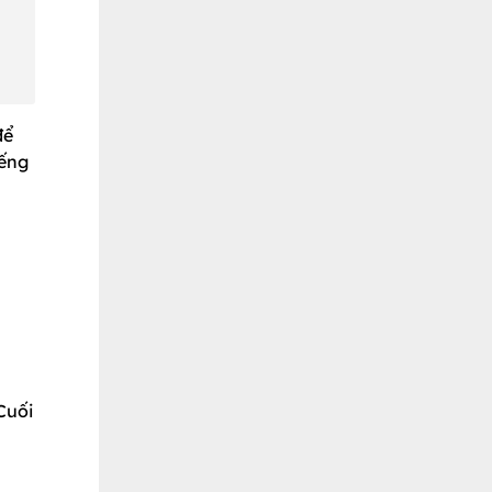
để
iếng
Cuối