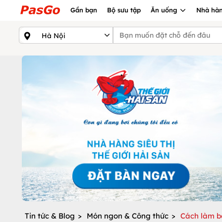
Gần bạn
Bộ sưu tập
Ăn uống
Nhà hàn
Tin tức & Blog
>
Món ngon & Công thức
>
Cách làm b