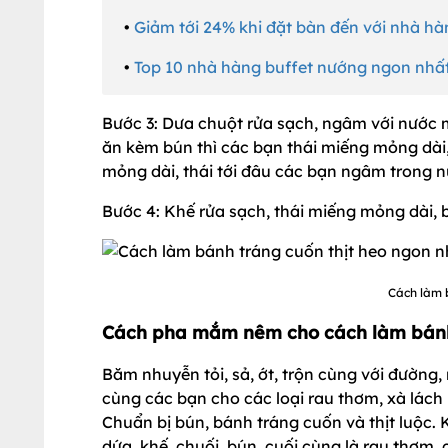
•
Giảm tới 24% khi đặt bàn đến với nhà h
•
Top 10 nhà hàng buffet nướng ngon nhất
Bước 3: Dưa chuột rửa sạch, ngâm với nước m
ăn kèm bún thì các bạn thái miếng mỏng dài
mỏng dài, thái tới đâu các bạn ngâm trong 
Bước 4: Khế rửa sạch, thái miếng mỏng dài, b
Cách làm 
Cách pha mắm nêm cho cách làm bánh 
Băm nhuyễn tỏi, sả, ớt, trộn cùng với đườn
cùng các bạn cho các loại rau thơm, xà lách r
Chuẩn bị bún, bánh tráng cuốn và thịt luộc. Kh
dứa, khế, chuối, bún, cuối cùng là rau thơm,