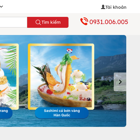
Tài khoản
0931.006.005
Tìm kiếm