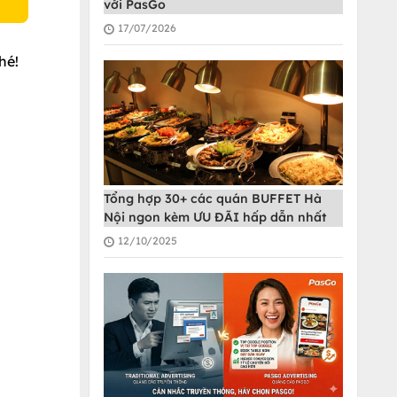
với PasGo
17/07/2026
hé!
Tổng hợp 30+ các quán BUFFET Hà
Nội ngon kèm ƯU ĐÃI hấp dẫn nhất
12/10/2025