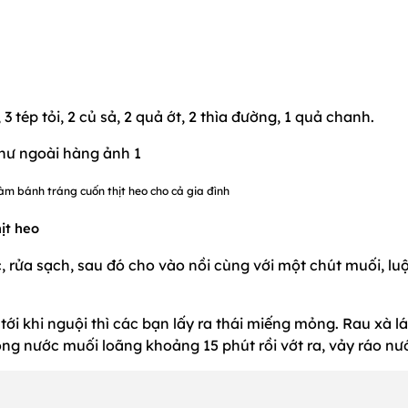
ép tỏi, 2 củ sả, 2 quả ớt, 2 thìa đường, 1 quả chanh.
àm bánh tráng cuốn thịt heo cho cả gia đình
ịt heo
c, rửa sạch, sau đó cho vào nồi cùng với một chút muối, lu
tới khi nguội thì các bạn lấy ra thái miếng mỏng. Rau xà l
ong nước muối loãng khoảng 15 phút rồi vớt ra, vảy ráo nư