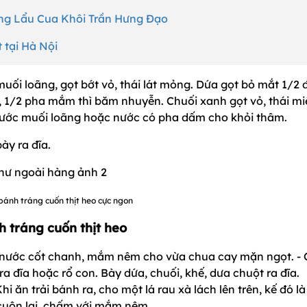
àng Lẩu Cua Khôi Trần Hưng Đạo
 tại Hà Nội
uối loãng, gọt bớt vỏ, thái lát mỏng. Dứa gọt bỏ mắt 1/2 
, 1/2 pha mắm thì băm nhuyễn. Chuối xanh gọt vỏ, thái m
nước muối loãng hoặc nước có pha dấm cho khỏi thâm.
ày ra đĩa.
bánh tráng cuốn thịt heo cực ngon
tráng cuốn thịt heo
g, nước cốt chanh, mắm nêm cho vừa chua cay mặn ngọt. - 
a đĩa hoặc rổ con. Bày dứa, chuối, khế, dưa chuột ra đĩa.
i ăn trải bánh ra, cho một lá rau xà lách lên trên, kế đó là
 cuộn lại, chấm với mắm nêm.