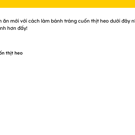
 ăn mới với cách làm bánh tráng cuốn thịt heo dưới đây n
ình hơn đấy!
n thịt heo