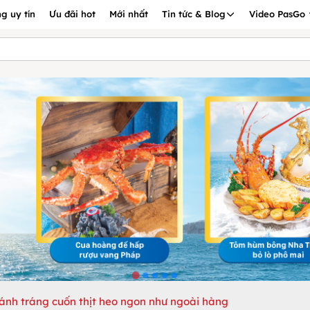
g uy tín
Ưu đãi hot
Mới nhất
Tin tức & Blog
Video PasGo
ánh tráng cuốn thịt heo ngon như ngoài hàng