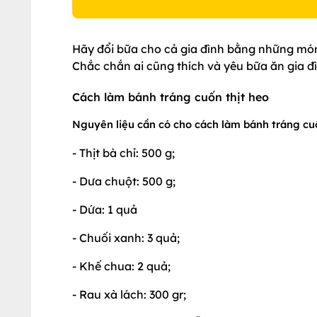
Hãy đổi bữa cho cả gia đình bằng những món
Chắc chắn ai cũng thích và yêu bữa ăn gia đ
Cách làm bánh tráng cuốn thịt heo
Nguyên liệu cần có cho cách làm bánh tráng cuố
- Thịt bà chỉ: 500 g;
- Dưa chuột: 500 g;
- Dứa: 1 quả
- Chuối xanh: 3 quả;
- Khế chua: 2 quả;
- Rau xà lách: 300 gr;