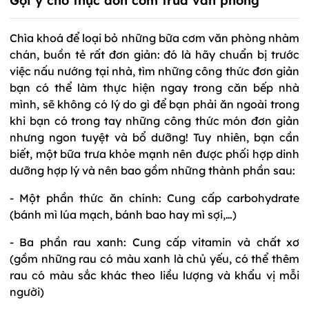
Gợi ý cho thực đơn cơm trưa văn phòng
Chìa khoá để loại bỏ những bữa cơm văn phòng nhàm
chán, buồn tẻ rất đơn giản: đó là hãy chuẩn bị trước
việc nấu nướng tại nhà, tìm những công thức đơn giản
bạn có thể làm thực hiện ngay trong căn bếp nhà
mình, sẽ không có lý do gì để bạn phải ăn ngoài trong
khi bạn có trong tay những công thức món đơn giản
nhưng ngon tuyệt và bổ dưỡng! Tuy nhiên, bạn cần
biết, một bữa trưa khỏe mạnh nên được phối hợp dinh
dưỡng hợp lý và nên bao gồm những thành phần sau:
- Một phần thức ăn chính: Cung cấp carbohydrate
(bánh mì lúa mạch, bánh bao hay mì sợi,…)
- Ba phần rau xanh: Cung cấp vitamin và chất xơ
(gồm những rau có màu xanh là chủ yếu, có thể thêm
rau có màu sắc khác theo liều lượng và khẩu vị mỗi
người)