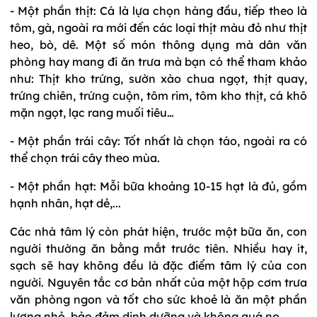
- Một phần thịt: Cá là lựa chọn hàng đầu, tiếp theo là
tôm, gà, ngoài ra mới đến các loại thịt màu đỏ như thịt
heo, bò, dê. Một số món thông dụng mà dân văn
phòng hay mang đi ăn trưa mà bạn có thể tham khảo
như: Thịt kho trứng, sườn xào chua ngọt, thịt quay,
trứng chiên, trứng cuộn, tôm rim, tôm kho thịt, cá khô
mặn ngọt, lạc rang muối tiêu…
- Một phần trái cây: Tốt nhất là chọn táo, ngoài ra có
thể chọn trái cây theo mùa.
- Một phần hạt: Mỗi bữa khoảng 10-15 hạt là đủ, gồm
hạnh nhân, hạt dẻ,...
Các nhà tâm lý còn phát hiện, trước một bữa ăn, con
người thường ăn bằng mắt trước tiên. Nhiều hay ít,
sạch sẽ hay không đều là đặc điểm tâm lý của con
người. Nguyên tắc cơ bản nhất của một hộp cơm trưa
văn phòng ngon và tốt cho sức khoẻ là ăn một phần
lượng nhỏ, bảo đảm dinh dưỡng và không quá no.