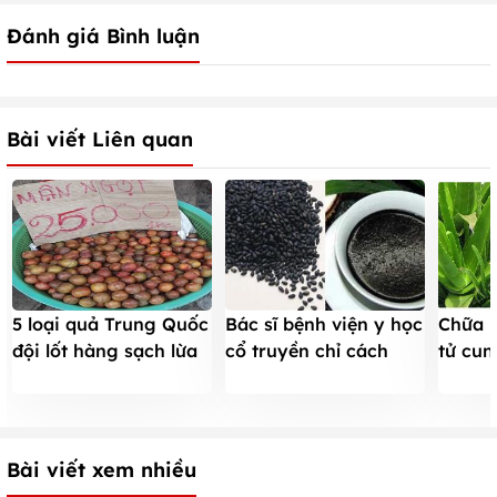
Đánh giá Bình luận
Bài viết Liên quan
5 loại quả Trung Quốc
Bác sĩ bệnh viện y học
Chữa k
đội lốt hàng sạch lừa
cổ truyền chỉ cách
tử cun
dân Việt
chữa táo bón
đến tr
Bài viết xem nhiều