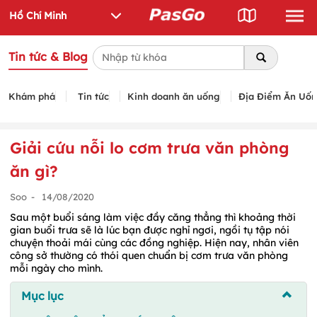
Tin tức & Blog
Khám phá
Tin tức
Kinh doanh ăn uống
Địa Điểm Ăn Uố
Giải cứu nỗi lo cơm trưa văn phòng
ăn gì?
Soo
-
14/08/2020
Sau một buổi sáng làm việc đầy căng thẳng thì khoảng thời
gian buổi trưa sẽ là lúc bạn được nghỉ ngơi, ngồi tụ tập nói
chuyện thoải mái cùng các đồng nghiệp. Hiện nay, nhân viên
công sở thường có thói quen chuẩn bị cơm trưa văn phòng
mỗi ngày cho mình.
Mục lục