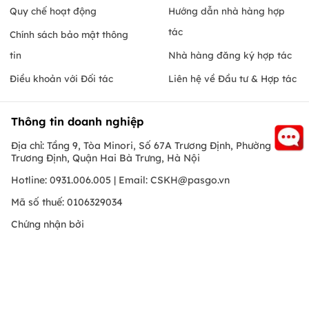
Quy chế hoạt động
Hướng dẫn nhà hàng hợp
tác
Chính sách bảo mật thông
tin
Nhà hàng đăng ký hợp tác
Điều khoản với Đối tác
Liên hệ về Đầu tư & Hợp tác
Thông tin doanh nghiệp
Địa chỉ: Tầng 9, Tòa Minori, Số 67A Trương Định, Phường
Trương Định, Quận Hai Bà Trưng, Hà Nội
Hotline: 0931.006.005 | Email:
CSKH@pasgo.vn
Mã số thuế: 0106329034
Chứng nhận bởi
Hồ Chí Minh
© Copyright 2010 PasGo.jsc, All rights reserved